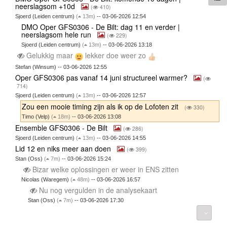
neerslagsom +10d
(
410)
Sjoerd (Leiden centrum)
(
13m)
-- 03-06-2026 12:54
DMO Oper GFS0306 - De Bilt: dag 11 en verder |
neerslagsom hele run
(
229)
Sjoerd (Leiden centrum)
(
13m)
-- 03-06-2026 13:18
Gelukkig maar
lekker doe weer zo
Stefan (Winsum) -- 03-06-2026 12:55
Oper GFS0306 pas vanaf 14 juni structureel warmer?
(
714)
Sjoerd (Leiden centrum)
(
13m)
-- 03-06-2026 12:57
Zou een mooie timing zijn als ik op de Lofoten zit
(
330)
Timo (Velp)
(
18m)
-- 03-06-2026 13:08
Ensemble GFS0306 - De Bilt
(
286)
Sjoerd (Leiden centrum)
(
13m)
-- 03-06-2026 14:55
Lid 12 en niks meer aan doen
(
399)
Stan (Oss)
(
7m)
-- 03-06-2026 15:24
Bizar welke oplossingen er weer in ENS zitten
Nicolas (Waregem)
(
48m)
-- 03-06-2026 16:57
Nu nog vergulden in de analysekaart
Stan (Oss)
(
7m)
-- 03-06-2026 17:30