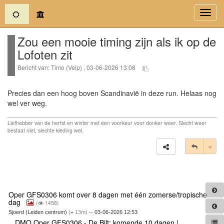
(current)
Toggl
navig
Zou een mooie timing zijn als ik op de
Lofoten zit
Bericht van: Timo (Velp) , 03-06-2026 13:08
Precies dan een hoog boven Scandinavië in deze run. Helaas nog
wel ver weg.
Liefhebber van de herfst en winter met een voorkeur voor donker weer. Slecht weer
bestaat niet, slechte kleding wel.
Tog
Oper GFS0306 komt over 8 dagen met één zomerse/tropische
dag
(
1458)
Sjoerd (Leiden centrum)
(
13m)
-- 03-06-2026 12:53
DMO Oper GFS0306 - De Bilt: komende 10 dagen |