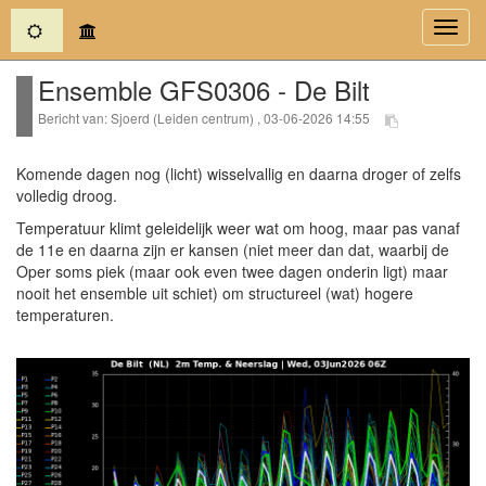
(current)
Toggl
navig
Ensemble GFS0306 - De Bilt
Bericht van: Sjoerd (Leiden centrum) , 03-06-2026 14:55
Komende dagen nog (licht) wisselvallig en daarna droger of zelfs
volledig droog.
Temperatuur klimt geleidelijk weer wat om hoog, maar pas vanaf
de 11e en daarna zijn er kansen (niet meer dan dat, waarbij de
Oper soms piek (maar ook even twee dagen onderin ligt) maar
nooit het ensemble uit schiet) om structureel (wat) hogere
temperaturen.