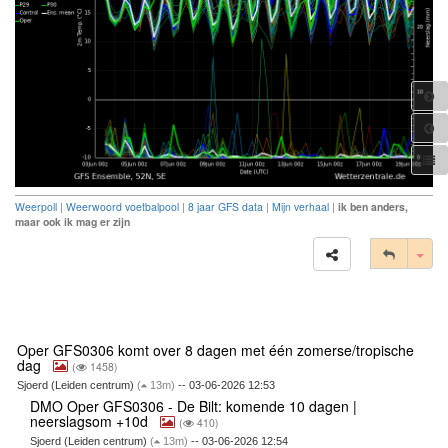
Weerpoll
|
Weerwoord voetbalpool
|
8 jaar GFS data
|
Mijn verhaal
|
ik ben anders,
maar ook ik mag er zijn
Tog
Oper GFS0306 komt over 8 dagen met één zomerse/tropische
dag
(
1458)
Sjoerd (Leiden centrum)
(
13m)
-- 03-06-2026 12:53
DMO Oper GFS0306 - De Bilt: komende 10 dagen |
neerslagsom +10d
(
410)
Sjoerd (Leiden centrum)
(
13m)
-- 03-06-2026 12:54