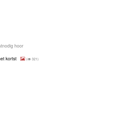
gstnodig hoor
et kortst
(
321)