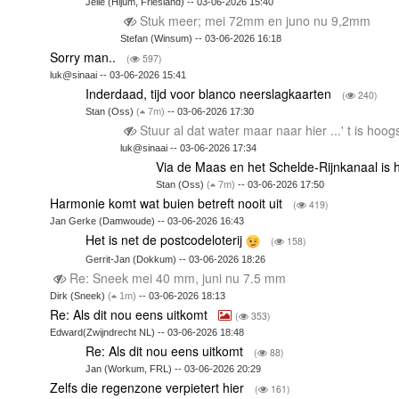
Jelle (Hijum, Friesland) -- 03-06-2026 15:40
Stuk meer; mei 72mm en juno nu 9,2mm
Stefan (Winsum) -- 03-06-2026 16:18
Sorry man..
(
597)
luk@sinaai -- 03-06-2026 15:41
Inderdaad, tijd voor blanco neerslagkaarten
(
240)
Stan (Oss)
(
7m)
-- 03-06-2026 17:30
Stuur al dat water maar naar hier ...' t is hoo
luk@sinaai -- 03-06-2026 17:34
Via de Maas en het Schelde-Rijnkanaal is h
Stan (Oss)
(
7m)
-- 03-06-2026 17:50
Harmonie komt wat buien betreft nooit uit
(
419)
Jan Gerke (Damwoude) -- 03-06-2026 16:43
Het is net de postcodeloterij
(
158)
Gerrit-Jan (Dokkum) -- 03-06-2026 18:26
Re: Sneek mei 40 mm, juni nu 7.5 mm
Dirk (Sneek)
(
1m)
-- 03-06-2026 18:13
Re: Als dit nou eens uitkomt
(
353)
Edward(Zwijndrecht NL) -- 03-06-2026 18:48
Re: Als dit nou eens uitkomt
(
88)
Jan (Workum, FRL) -- 03-06-2026 20:29
Zelfs die regenzone verpietert hier
(
161)