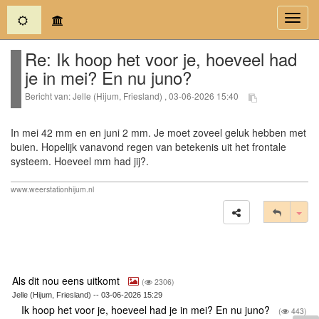
(current)
Toggl
navig
Re: Ik hoop het voor je, hoeveel had
je in mei? En nu juno?
Bericht van: Jelle (Hijum, Friesland) , 03-06-2026 15:40
In mei 42 mm en en juni 2 mm. Je moet zoveel geluk hebben met
buien. Hopelijk vanavond regen van betekenis uit het frontale
systeem. Hoeveel mm had jij?.
www.weerstationhijum.nl
Tog
Als dit nou eens uitkomt
(
2306)
Jelle (Hijum, Friesland) -- 03-06-2026 15:29
Ik hoop het voor je, hoeveel had je in mei? En nu juno?
(
443)