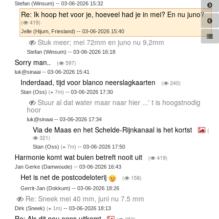
Stefan (Winsum) -- 03-06-2026 15:32
Re: Ik hoop het voor je, hoeveel had je in mei? En nu juno?
(
419)
Jelle (Hijum, Friesland) -- 03-06-2026 15:40
Stuk meer; mei 72mm en juno nu 9,2mm
Stefan (Winsum) -- 03-06-2026 16:18
Sorry man..
(
597)
luk@sinaai -- 03-06-2026 15:41
Inderdaad, tijd voor blanco neerslagkaarten
(
240)
Stan (Oss)
(
7m)
-- 03-06-2026 17:30
Stuur al dat water maar naar hier ...' t is hoogstnodig
hoor
luk@sinaai -- 03-06-2026 17:34
Via de Maas en het Schelde-Rijnkanaal is het kortst
(
321)
Stan (Oss)
(
7m)
-- 03-06-2026 17:50
Harmonie komt wat buien betreft nooit uit
(
419)
Jan Gerke (Damwoude) -- 03-06-2026 16:43
Het is net de postcodeloterij
(
158)
Gerrit-Jan (Dokkum) -- 03-06-2026 18:26
Re: Sneek mei 40 mm, juni nu 7.5 mm
Dirk (Sneek)
(
1m)
-- 03-06-2026 18:13
Re: Als dit nou eens uitkomt