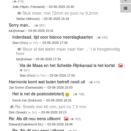
(
419)
Jelle (Hijum, Friesland) -- 03-06-2026 15:40
Stuk meer; mei 72mm en juno nu 9,2mm
Stefan (Winsum) -- 03-06-2026 16:18
Sorry man..
(
597)
luk@sinaai -- 03-06-2026 15:41
Inderdaad, tijd voor blanco neerslagkaarten
(
240)
Stan (Oss)
(
7m)
-- 03-06-2026 17:30
Stuur al dat water maar naar hier ...' t is hoogstnodig
hoor
luk@sinaai -- 03-06-2026 17:34
Via de Maas en het Schelde-Rijnkanaal is het kortst
(
321)
Stan (Oss)
(
7m)
-- 03-06-2026 17:50
Harmonie komt wat buien betreft nooit uit
(
419)
Jan Gerke (Damwoude) -- 03-06-2026 16:43
Het is net de postcodeloterij
(
158)
Gerrit-Jan (Dokkum) -- 03-06-2026 18:26
Re: Sneek mei 40 mm, juni nu 7.5 mm
Dirk (Sneek)
(
1m)
-- 03-06-2026 18:13
Re: Als dit nou eens uitkomt
(
353)
Edward(Zwijndrecht NL) -- 03-06-2026 18:48
Re: Als dit nou eens uitkomt
(
89)