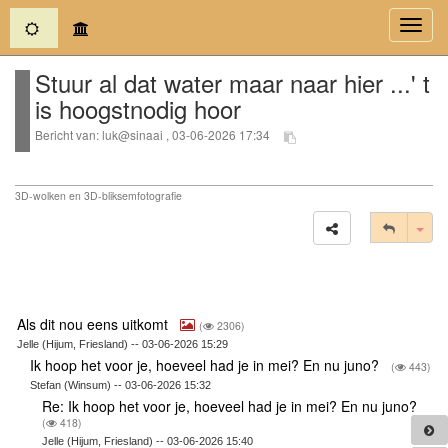
(current)
Toggl
navig
Stuur al dat water maar naar hier ...' t
is hoogstnodig hoor
Bericht van: luk@sinaai , 03-06-2026 17:34
3D-wolken en 3D-bliksemfotografie
Tog
Als dit nou eens uitkomt
(
2306)
Jelle (Hijum, Friesland) -- 03-06-2026 15:29
Ik hoop het voor je, hoeveel had je in mei? En nu juno?
(
443)
Stefan (Winsum) -- 03-06-2026 15:32
Re: Ik hoop het voor je, hoeveel had je in mei? En nu juno?
(
418)
Jelle (Hijum, Friesland) -- 03-06-2026 15:40