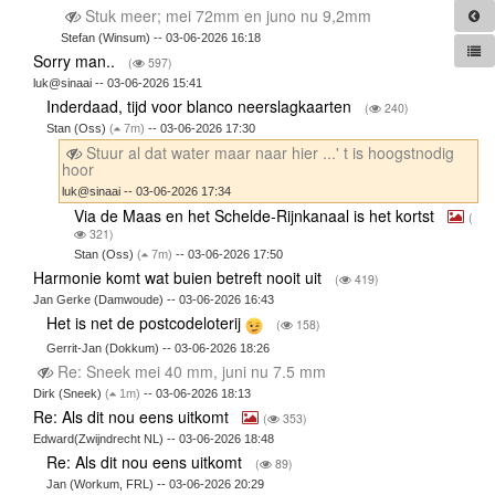
Stuk meer; mei 72mm en juno nu 9,2mm
Stefan (Winsum) -- 03-06-2026 16:18
Sorry man..
(
597)
luk@sinaai -- 03-06-2026 15:41
Inderdaad, tijd voor blanco neerslagkaarten
(
240)
Stan (Oss)
(
7m)
-- 03-06-2026 17:30
Stuur al dat water maar naar hier ...' t is hoogstnodig
hoor
luk@sinaai -- 03-06-2026 17:34
Via de Maas en het Schelde-Rijnkanaal is het kortst
(
321)
Stan (Oss)
(
7m)
-- 03-06-2026 17:50
Harmonie komt wat buien betreft nooit uit
(
419)
Jan Gerke (Damwoude) -- 03-06-2026 16:43
Het is net de postcodeloterij
(
158)
Gerrit-Jan (Dokkum) -- 03-06-2026 18:26
Re: Sneek mei 40 mm, juni nu 7.5 mm
Dirk (Sneek)
(
1m)
-- 03-06-2026 18:13
Re: Als dit nou eens uitkomt
(
353)
Edward(Zwijndrecht NL) -- 03-06-2026 18:48
Re: Als dit nou eens uitkomt
(
89)
Jan (Workum, FRL) -- 03-06-2026 20:29