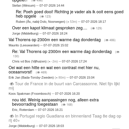
(
496)
Stefan (Winsum) -- 07-07-2026 14:44
Re: Poeh goed dooi! Richting je vader als ik ooit eens goed
heb opgele
(
123)
Ruben (Ås, nabij Oslo, Noorwegen)
(
53m)
-- 07-07-2026 18:17
Over een kapot klimaat gesproken zeg....
(
129)
Jorge (Middelburg) -- 07-07-2026 18:24
Val Thorens op 2300m een warme dag donderdag
(
486)
Maurits (Leeuwarden) -- 07-07-2026 15:02
Re: Val Thorens op 2300m een warme dag donderdag
(
130)
Chris vd Bos (Vijfhuizen)
(
-2m)
-- 07-07-2026 17:24
Oei wat een hitte en wat een contrast met hier nu,
oceaanvorst!
(
469)
Erik Jan (Bada-Torsby-Zweden)
(
80m)
-- 07-07-2026 15:04
Tour de France in de buurt van Carcassonne. Niet fijn lijkt
mij
Koos Spakman (Froombosch) -- 07-07-2026 16:20
nou idd. Weinig aanpassingen nog, alleen extra
bevoorrading toegestaan
(
168)
Eric, Rotterdam -- 07-07-2026 16:21
In Portugal regio Guadiana en binnenland Taag 8e dag op
rij 40+
Jorge (Middelburg) -- 07-07-2026 18:03