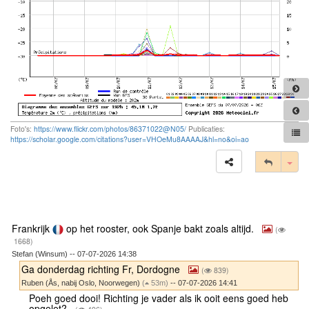
Foto's:
https://www.flickr.com/photos/86371022@N05/
Publicaties:
https://scholar.google.com/citations?user=VHOeMu8AAAAJ&hl=no&oi=ao
Tog
Frankrijk
op het rooster, ook Spanje bakt zoals altijd.
(
1668)
Stefan (Winsum) -- 07-07-2026 14:38
Ga donderdag richting Fr, Dordogne
(
839)
Ruben (Ås, nabij Oslo, Noorwegen)
(
53m)
-- 07-07-2026 14:41
Poeh goed dooi! Richting je vader als ik ooit eens goed heb
opgelet?