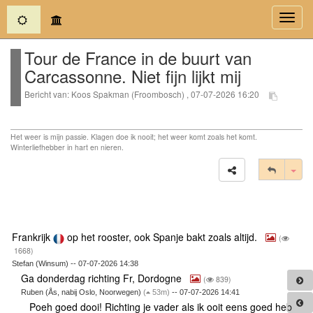
(current)
Toggl
navig
Tour de France in de buurt van
Carcassonne. Niet fijn lijkt mij
Bericht van: Koos Spakman (Froombosch) , 07-07-2026 16:20
Het weer is mijn passie. Klagen doe ik nooit; het weer komt zoals het komt.
Winterliefhebber in hart en nieren.
Tog
Frankrijk
op het rooster, ook Spanje bakt zoals altijd.
(
1668)
Stefan (Winsum) -- 07-07-2026 14:38
Ga donderdag richting Fr, Dordogne
(
839)
Ruben (Ås, nabij Oslo, Noorwegen)
(
53m)
-- 07-07-2026 14:41
Poeh goed dooi! Richting je vader als ik ooit eens goed heb