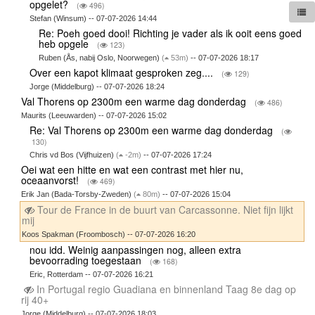
opgelet?
(
496)
Stefan (Winsum) -- 07-07-2026 14:44
Re: Poeh goed dooi! Richting je vader als ik ooit eens goed
heb opgele
(
123)
Ruben (Ås, nabij Oslo, Noorwegen)
(
53m)
-- 07-07-2026 18:17
Over een kapot klimaat gesproken zeg....
(
129)
Jorge (Middelburg) -- 07-07-2026 18:24
Val Thorens op 2300m een warme dag donderdag
(
486)
Maurits (Leeuwarden) -- 07-07-2026 15:02
Re: Val Thorens op 2300m een warme dag donderdag
(
130)
Chris vd Bos (Vijfhuizen)
(
-2m)
-- 07-07-2026 17:24
Oei wat een hitte en wat een contrast met hier nu,
oceaanvorst!
(
469)
Erik Jan (Bada-Torsby-Zweden)
(
80m)
-- 07-07-2026 15:04
Tour de France in de buurt van Carcassonne. Niet fijn lijkt
mij
Koos Spakman (Froombosch) -- 07-07-2026 16:20
nou idd. Weinig aanpassingen nog, alleen extra
bevoorrading toegestaan
(
168)
Eric, Rotterdam -- 07-07-2026 16:21
In Portugal regio Guadiana en binnenland Taag 8e dag op
rij 40+
Jorge (Middelburg) -- 07-07-2026 18:03