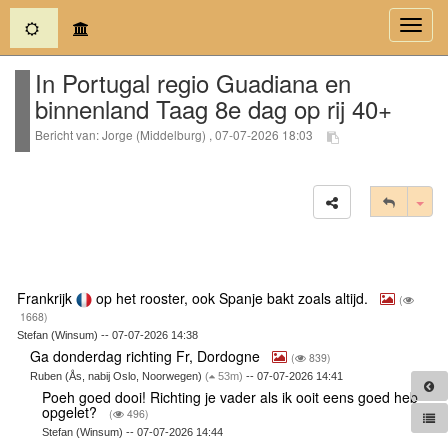
(current)
Toggl
navig
In Portugal regio Guadiana en
binnenland Taag 8e dag op rij 40+
Bericht van: Jorge (Middelburg) , 07-07-2026 18:03
Tog
Frankrijk
op het rooster, ook Spanje bakt zoals altijd.
(
1668)
Stefan (Winsum) -- 07-07-2026 14:38
Ga donderdag richting Fr, Dordogne
(
839)
Ruben (Ås, nabij Oslo, Noorwegen)
(
53m)
-- 07-07-2026 14:41
Poeh goed dooi! Richting je vader als ik ooit eens goed heb
opgelet?
(
496)
Stefan (Winsum) -- 07-07-2026 14:44