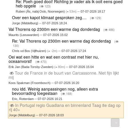
Re: Poeh goed dooi! Richting je vader als ik ooit eens goed
heb opgele
(
123)
Ruben (Ås, nabij Oslo, Noorwegen)
(
53m)
-- 07-07-2026 18:17
Over een kapot klimaat gesproken zeg....
(
129)
Jorge (Middelburg) -- 07-07-2026 18:24
Val Thorens op 2300m een warme dag donderdag
(
486)
Maurits (Leeuwarden) -- 07-07-2026 15:02
Re: Val Thorens op 2300m een warme dag donderdag
(
130)
Chris vd Bos (Vijfhuizen)
(
-2m)
-- 07-07-2026 17:24
Oei wat een hitte en wat een contrast met hier nu,
oceaanvorst!
(
470)
Erik Jan (Bada-Torsby-Zweden)
(
80m)
-- 07-07-2026 15:04
Tour de France in de buurt van Carcassonne. Niet fijn lijkt
mij
Koos Spakman (Froombosch) -- 07-07-2026 16:20
nou idd. Weinig aanpassingen nog, alleen extra
bevoorrading toegestaan
(
168)
Eric, Rotterdam -- 07-07-2026 16:21
In Portugal regio Guadiana en binnenland Taag 8e dag op
rij 40+
Jorge (Middelburg) -- 07-07-2026 18:03