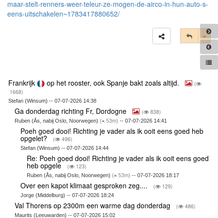
maar-stelt-renners-weer-teleur-ze-mogen-de-airco-in-hun-auto-s-
eens-uitschakelen~1783417880652/
Tog
Frankrijk
op het rooster, ook Spanje bakt zoals altijd.
(
1668)
Stefan (Winsum) -- 07-07-2026 14:38
Ga donderdag richting Fr, Dordogne
(
838)
Ruben (Ås, nabij Oslo, Noorwegen)
(
53m)
-- 07-07-2026 14:41
Poeh goed dooi! Richting je vader als ik ooit eens goed heb
opgelet?
(
496)
Stefan (Winsum) -- 07-07-2026 14:44
Re: Poeh goed dooi! Richting je vader als ik ooit eens goed
heb opgele
(
123)
Ruben (Ås, nabij Oslo, Noorwegen)
(
53m)
-- 07-07-2026 18:17
Over een kapot klimaat gesproken zeg....
(
129)
Jorge (Middelburg) -- 07-07-2026 18:24
Val Thorens op 2300m een warme dag donderdag
(
486)
Maurits (Leeuwarden) -- 07-07-2026 15:02