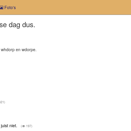
Foto's
rse dag dus.
e whdorp en wdorpe.
21)
uist niet.
(
197)