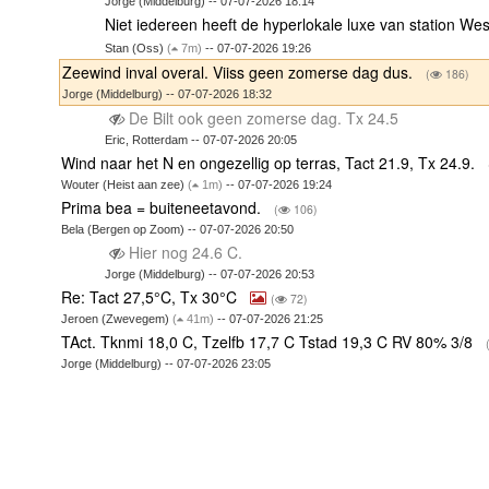
Jorge (Middelburg) -- 07-07-2026 18:14
Niet iedereen heeft de hyperlokale luxe van station W
Stan (Oss)
(
7m)
-- 07-07-2026 19:26
Zeewind inval overal. Viiss geen zomerse dag dus.
(
186)
Jorge (Middelburg) -- 07-07-2026 18:32
De Bilt ook geen zomerse dag. Tx 24.5
Eric, Rotterdam -- 07-07-2026 20:05
Wind naar het N en ongezellig op terras, Tact 21.9, Tx 24.9.
Wouter (Heist aan zee)
(
1m)
-- 07-07-2026 19:24
Prima bea = buiteneetavond.
(
106)
Bela (Bergen op Zoom) -- 07-07-2026 20:50
Hier nog 24.6 C.
Jorge (Middelburg) -- 07-07-2026 20:53
Re: Tact 27,5°C, Tx 30°C
(
72)
Jeroen (Zwevegem)
(
41m)
-- 07-07-2026 21:25
TAct. Tknmi 18,0 C, Tzelfb 17,7 C Tstad 19,3 C RV 80% 3/8
Jorge (Middelburg) -- 07-07-2026 23:05