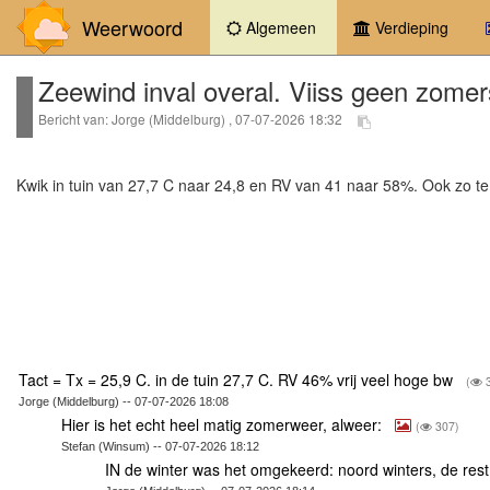
Weerwoord
(current)
Algemeen
Verdieping
Zeewind inval overal. Viiss geen zome
Bericht van: Jorge (Middelburg) , 07-07-2026 18:32
Kwik in tuin van 27,7 C naar 24,8 en RV van 41 naar 58%. Ook zo t
Tact = Tx = 25,9 C. in de tuin 27,7 C. RV 46% vrij veel hoge bw
(
3
Jorge (Middelburg) -- 07-07-2026 18:08
Hier is het echt heel matig zomerweer, alweer:
(
307)
Stefan (Winsum) -- 07-07-2026 18:12
IN de winter was het omgekeerd: noord winters, de rest j