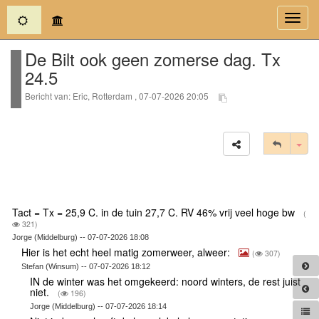
(current)
Toggl
navig
De Bilt ook geen zomerse dag. Tx
24.5
Bericht van: Eric, Rotterdam , 07-07-2026 20:05
Tog
Tact = Tx = 25,9 C. in de tuin 27,7 C. RV 46% vrij veel hoge bw
(
321)
Jorge (Middelburg) -- 07-07-2026 18:08
Hier is het echt heel matig zomerweer, alweer:
(
307)
Stefan (Winsum) -- 07-07-2026 18:12
IN de winter was het omgekeerd: noord winters, de rest juist
niet.
(
196)
Jorge (Middelburg) -- 07-07-2026 18:14