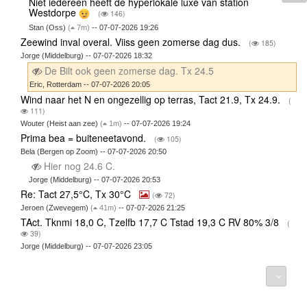
Niet iedereen heeft de hyperlokale luxe van station
Westdorpe
(
146)
Stan (Oss)
(
7m)
-- 07-07-2026 19:26
Zeewind inval overal. Viiss geen zomerse dag dus.
(
185)
Jorge (Middelburg) -- 07-07-2026 18:32
De Bilt ook geen zomerse dag. Tx 24.5
Eric, Rotterdam -- 07-07-2026 20:05
Wind naar het N en ongezellig op terras, Tact 21.9, Tx 24.9.
(
111)
Wouter (Heist aan zee)
(
1m)
-- 07-07-2026 19:24
Prima bea = buiteneetavond.
(
105)
Bela (Bergen op Zoom) -- 07-07-2026 20:50
Hier nog 24.6 C.
Jorge (Middelburg) -- 07-07-2026 20:53
Re: Tact 27,5°C, Tx 30°C
(
72)
Jeroen (Zwevegem)
(
41m)
-- 07-07-2026 21:25
TAct. Tknmi 18,0 C, Tzelfb 17,7 C Tstad 19,3 C RV 80% 3/8
(
39)
Jorge (Middelburg) -- 07-07-2026 23:05