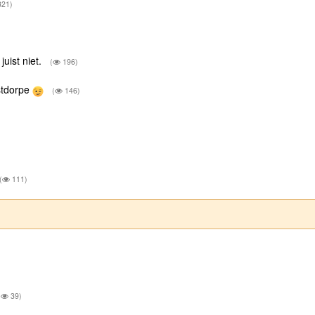
21)
uist niet.
(
196)
estdorpe
(
146)
(
111)
(
39)