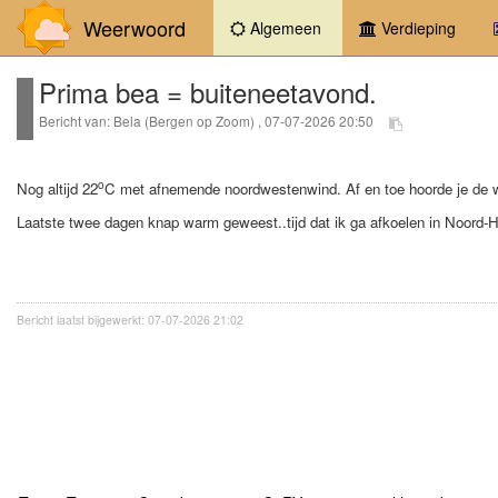
Weerwoord
(current)
Algemeen
Verdieping
Prima bea = buiteneetavond.
Bericht van: Bela (Bergen op Zoom) , 07-07-2026 20:50
o
Nog altijd 22
C met afnemende noordwestenwind. Af en toe hoorde je de w
Laatste twee dagen knap warm geweest..tijd dat ik ga afkoelen in Noord-
Bericht laatst bijgewerkt: 07-07-2026 21:02