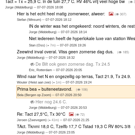
Tact = Tx = 25,9 C. in de tuin 27,7 C. RV 46% vrij veel hoge bw
(
3
Jorge (Middelburg) -- 07-07-2026 18:08
Hier is het echt heel matig zomerweer, alweer:
(
307)
Stefan (Winsum) -- 07-07-2026 18:12
IN de winter was het omgekeerd: noord winters, de rest j
Jorge (Middelburg) -- 07-07-2026 18:14
Niet iedereen heeft de hyperlokale luxe van station W
Stan (Oss)
(
7m)
-- 07-07-2026 19:26
Zeewind inval overal. Viiss geen zomerse dag dus.
(
185)
Jorge (Middelburg) -- 07-07-2026 18:32
De Bilt ook geen zomerse dag. Tx 24.5
Eric, Rotterdam -- 07-07-2026 20:05
Wind naar het N en ongezellig op terras, Tact 21.9, Tx 24.9.
Wouter (Heist aan zee)
(
1m)
-- 07-07-2026 19:24
Prima bea = buiteneetavond.
(
106)
Bela (Bergen op Zoom) -- 07-07-2026 20:50
Hier nog 24.6 C.
Jorge (Middelburg) -- 07-07-2026 20:53
Re: Tact 27,5°C, Tx 30°C
(
72)
Jeroen (Zwevegem)
(
41m)
-- 07-07-2026 21:25
TAct. Tknmi 18,0 C, Tzelfb 17,7 C Tstad 19,3 C RV 80% 3/8
Jorge (Middelburg) -- 07-07-2026 23:05