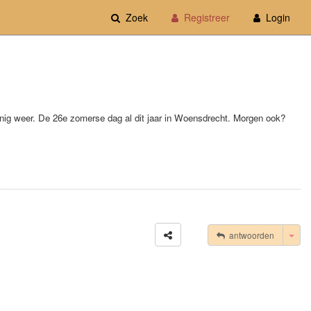
Zoek
Registreer
Login
nig weer. De 26e zomerse dag al dit jaar in Woensdrecht. Morgen ook?
Tog
antwoorden