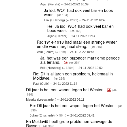
Arjan (Piershil) -- 24-11-2022 10:39
Ja idd. WO1 had ook veel bar en boos
weer.
(
194)
Erik (Hulsberg)
(
120m)
-- 24-11-2022 10:45
Re: Ja idd. WO1 had ook veel bar en
boos weer.
(
168)
Arjan (Piershil) -- 24-11-2022 11:14
Re: 1914-1918 had maar een strenge winter
en die was marginaal steng.
(
216)
Wim (Lomm)
(
18m)
-- 24-11-2022 10:48
Ja, het was een bijzonder maritieme periode
ala Ierland.
(
254)
Erik (Hulsberg)
(
120m)
-- 24-11-2022 10:52
Re: Dit is al jaren een probleem, helemaal in
Moldavie.
(
235)
Paul (Odijk) -- 24-11-2022 11:14
Dit jaar is het een wapen tegen het Westen
(
626)
Maurits (Leeuwarden) -- 24-11-2022 09:11
Re: Dit jaar is het een wapen tegen het Westen
(
330)
Julian (Enschede)
(
56m)
-- 24-11-2022 09:41
En Moldavië heeft grote problemen vanwege de
Russen
(
369)