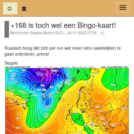
(current)
Toggl
navig
+168 is toch wel een Bingo-kaart!
Bericht van: Seppie (Buren GLD.) , 24-11-2022 07:36
Russisch hoog lijkt zich per run wat meer retro (westelijker) te
gaan oriënteren, prima!
Seppie.