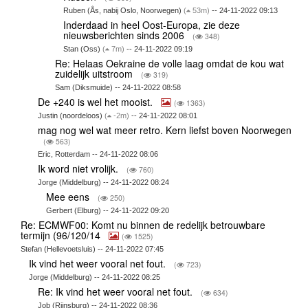
Ruben (Ås, nabij Oslo, Noorwegen)
(
53m)
-- 24-11-2022 09:13
Inderdaad in heel Oost-Europa, zie deze
nieuwsberichten sinds 2006
(
348)
Stan (Oss)
(
7m)
-- 24-11-2022 09:19
Re: Helaas Oekraine de volle laag omdat de kou wat
zuidelijk uitstroom
(
319)
Sam (Diksmuide) -- 24-11-2022 08:58
De +240 is wel het mooist.
(
1363)
Justin (noordeloos)
(
-2m)
-- 24-11-2022 08:01
mag nog wel wat meer retro. Kern liefst boven Noorwegen
(
563)
Eric, Rotterdam -- 24-11-2022 08:06
Ik word niet vrolijk.
(
760)
Jorge (Middelburg) -- 24-11-2022 08:24
Mee eens
(
250)
Gerbert (Elburg) -- 24-11-2022 09:20
Re: ECMWF00: Komt nu binnen de redelijk betrouwbare
termijn (96/120/14
(
1525)
Stefan (Hellevoetsluis) -- 24-11-2022 07:45
Ik vind het weer vooral net fout.
(
723)
Jorge (Middelburg) -- 24-11-2022 08:25
Re: Ik vind het weer vooral net fout.
(
634)
Job (Rijnsburg) -- 24-11-2022 08:36