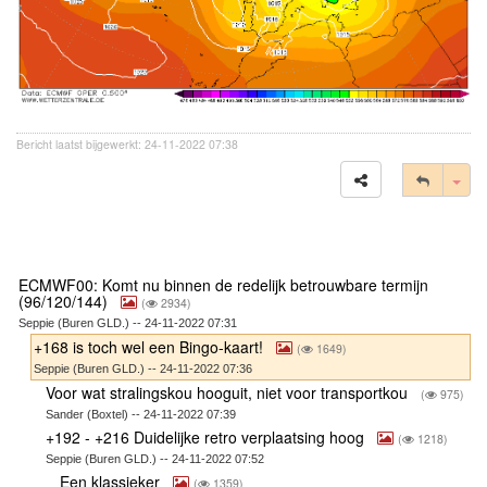
Bericht laatst bijgewerkt: 24-11-2022 07:38
Tog
ECMWF00: Komt nu binnen de redelijk betrouwbare termijn
(96/120/144)
(
2934)
Seppie (Buren GLD.) -- 24-11-2022 07:31
+168 is toch wel een Bingo-kaart!
(
1649)
Seppie (Buren GLD.) -- 24-11-2022 07:36
Voor wat stralingskou hooguit, niet voor transportkou
(
975)
Sander (Boxtel) -- 24-11-2022 07:39
+192 - +216 Duidelijke retro verplaatsing hoog
(
1218)
Seppie (Buren GLD.) -- 24-11-2022 07:52
Een klassieker
(
1359)