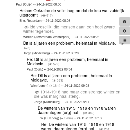
Paul (Odijk) -- 24-11-2022 08:00
Helaas Oekraine de volle laag omdat de kou wat zuidelijk
uitstroomt
(
817)
Eric, Rotterdam -- 24-11-2022 08:08
Idd vreselijk, die mensen gaan een heel zware
winter tegemoet.
Wilfried (Amsterdam-Westerpark) -- 24-11-2022 08:26
Dit is al jaren een probleem, helemaal in Moldavie.
(
678)
Jorge (Middelburg) -- 24-11-2022 08:29
Re: Dit is al jaren een probleem, helemaal in
Moldavie.
(
579)
Paul (Odijk) -- 24-11-2022 08:34
Re: Dit is al jaren een probleem, helemaal in
Moldavie.
(
383)
Wim (Lomm)
(
18m)
-- 24-11-2022 09:08
1914-1918 had maar een strenge winter en
die was marginaal steng.
Jorge (Middelburg) -- 24-11-2022 09:11
De winters van 1915, 1916 en 1918 waren
daarentegen (erg) nat.
(
382)
Erik (Hulsberg)
(
120m)
-- 24-11-2022 09:13
Re: De winters van 1915, 1916 en 1918
waren daarentegen (erg) nat.
(
231)