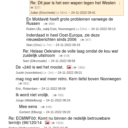
Re: Dit jaar is het een wapen tegen het Westen
(
327)
Julian (Enschede)
(
56m)
-- 24-11-2022 09:41
En Moldavië heeft grote problemen vanwege de
Russen
(
369)
Ruben (Ås, nabij Oslo, Noorwegen)
(
53m)
-- 24-11-2022 09:13
Inderdaad in heel Oost-Europa, zie deze
nieuwsberichten sinds 2006
(
347)
Stan (Oss)
(
7m)
-- 24-11-2022 09:19
Re: Helaas Oekraine de volle laag omdat de kou wat
zuidelijk uitstroom
(
318)
Sam (Diksmuide) -- 24-11-2022 08:58
De +240 is wel het mooist.
(
1362)
Justin (noordeloos)
(
-2m)
-- 24-11-2022 08:01
mag nog wel wat meer retro. Kern liefst boven Noorwegen
(
562)
Eric, Rotterdam -- 24-11-2022 08:06
Ik word niet vrolijk.
(
760)
Jorge (Middelburg) -- 24-11-2022 08:24
Mee eens
(
249)
Gerbert (Elburg) -- 24-11-2022 09:20
Re: ECMWF00: Komt nu binnen de redelijk betrouwbare
termijn (96/120/14
(
1523)
Stefan (Hellevoetsluis) -- 24-11-2022 07:45