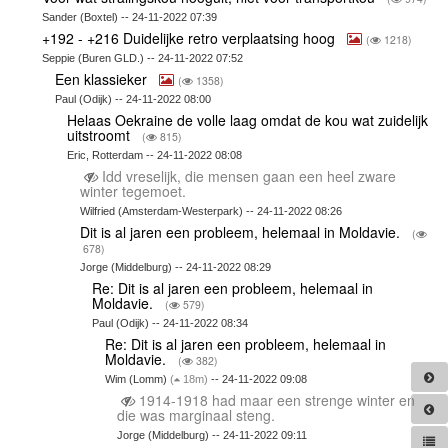
Sander (Boxtel) -- 24-11-2022 07:39
+192 - +216 Duidelijke retro verplaatsing hoog
(
1218)
Seppie (Buren GLD.) -- 24-11-2022 07:52
Een klassieker
(
1358)
Paul (Odijk) -- 24-11-2022 08:00
Helaas Oekraine de volle laag omdat de kou wat zuidelijk
uitstroomt
(
815)
Eric, Rotterdam -- 24-11-2022 08:08
Idd vreselijk, die mensen gaan een heel zware
winter tegemoet.
Wilfried (Amsterdam-Westerpark) -- 24-11-2022 08:26
Dit is al jaren een probleem, helemaal in Moldavie.
(
678)
Jorge (Middelburg) -- 24-11-2022 08:29
Re: Dit is al jaren een probleem, helemaal in
Moldavie.
(
579)
Paul (Odijk) -- 24-11-2022 08:34
Re: Dit is al jaren een probleem, helemaal in
Moldavie.
(
382)
Wim (Lomm)
(
18m)
-- 24-11-2022 09:08
1914-1918 had maar een strenge winter en
die was marginaal steng.
Jorge (Middelburg) -- 24-11-2022 09:11