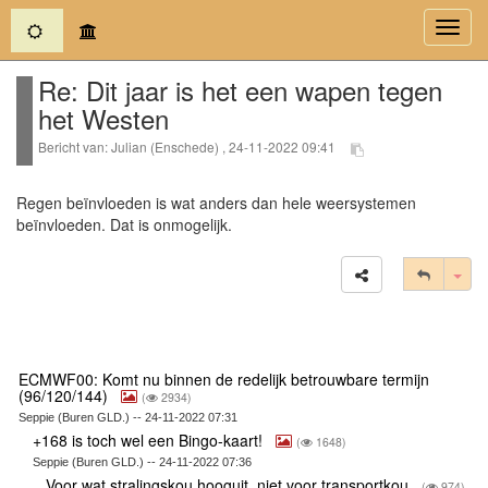
(current)
Toggl
navig
Re: Dit jaar is het een wapen tegen
het Westen
Bericht van: Julian (Enschede) , 24-11-2022 09:41
Regen beïnvloeden is wat anders dan hele weersystemen
beïnvloeden. Dat is onmogelijk.
Tog
ECMWF00: Komt nu binnen de redelijk betrouwbare termijn
(96/120/144)
(
2934)
Seppie (Buren GLD.) -- 24-11-2022 07:31
+168 is toch wel een Bingo-kaart!
(
1648)
Seppie (Buren GLD.) -- 24-11-2022 07:36
Voor wat stralingskou hooguit, niet voor transportkou
(
974)