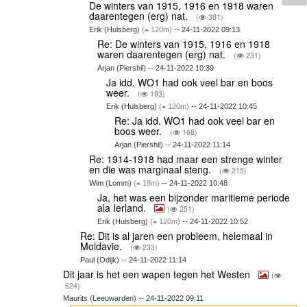
De winters van 1915, 1916 en 1918 waren
daarentegen (erg) nat.
(
381)
Erik (Hulsberg)
(
120m)
-- 24-11-2022 09:13
Re: De winters van 1915, 1916 en 1918
waren daarentegen (erg) nat.
(
231)
Arjan (Piershil) -- 24-11-2022 10:39
Ja idd. WO1 had ook veel bar en boos
weer.
(
193)
Erik (Hulsberg)
(
120m)
-- 24-11-2022 10:45
Re: Ja idd. WO1 had ook veel bar en
boos weer.
(
168)
Arjan (Piershil) -- 24-11-2022 11:14
Re: 1914-1918 had maar een strenge winter
en die was marginaal steng.
(
215)
Wim (Lomm)
(
18m)
-- 24-11-2022 10:48
Ja, het was een bijzonder maritieme periode
ala Ierland.
(
251)
Erik (Hulsberg)
(
120m)
-- 24-11-2022 10:52
Re: Dit is al jaren een probleem, helemaal in
Moldavie.
(
233)
Paul (Odijk) -- 24-11-2022 11:14
Dit jaar is het een wapen tegen het Westen
(
624)
Maurits (Leeuwarden) -- 24-11-2022 09:11