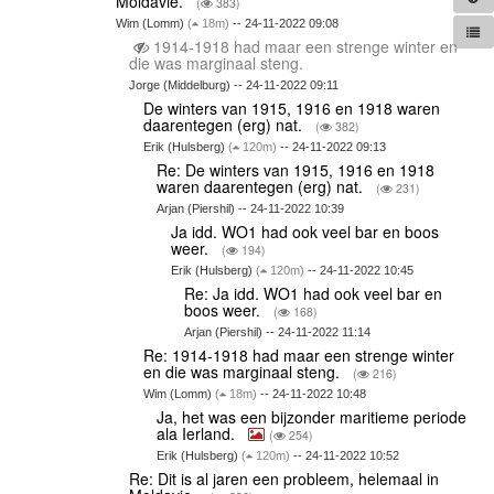
Moldavie.
(
383)
Wim (Lomm)
(
18m)
-- 24-11-2022 09:08
1914-1918 had maar een strenge winter en
die was marginaal steng.
Jorge (Middelburg) -- 24-11-2022 09:11
De winters van 1915, 1916 en 1918 waren
daarentegen (erg) nat.
(
382)
Erik (Hulsberg)
(
120m)
-- 24-11-2022 09:13
Re: De winters van 1915, 1916 en 1918
waren daarentegen (erg) nat.
(
231)
Arjan (Piershil) -- 24-11-2022 10:39
Ja idd. WO1 had ook veel bar en boos
weer.
(
194)
Erik (Hulsberg)
(
120m)
-- 24-11-2022 10:45
Re: Ja idd. WO1 had ook veel bar en
boos weer.
(
168)
Arjan (Piershil) -- 24-11-2022 11:14
Re: 1914-1918 had maar een strenge winter
en die was marginaal steng.
(
216)
Wim (Lomm)
(
18m)
-- 24-11-2022 10:48
Ja, het was een bijzonder maritieme periode
ala Ierland.
(
254)
Erik (Hulsberg)
(
120m)
-- 24-11-2022 10:52
Re: Dit is al jaren een probleem, helemaal in