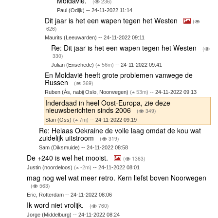
Moldavie.
(
236)
Paul (Odijk) -- 24-11-2022 11:14
Dit jaar is het een wapen tegen het Westen
(
626)
Maurits (Leeuwarden) -- 24-11-2022 09:11
Re: Dit jaar is het een wapen tegen het Westen
(
330)
Julian (Enschede)
(
56m)
-- 24-11-2022 09:41
En Moldavië heeft grote problemen vanwege de
Russen
(
369)
Ruben (Ås, nabij Oslo, Noorwegen)
(
53m)
-- 24-11-2022 09:13
Inderdaad in heel Oost-Europa, zie deze
nieuwsberichten sinds 2006
(
349)
Stan (Oss)
(
7m)
-- 24-11-2022 09:19
Re: Helaas Oekraine de volle laag omdat de kou wat
zuidelijk uitstroom
(
319)
Sam (Diksmuide) -- 24-11-2022 08:58
De +240 is wel het mooist.
(
1363)
Justin (noordeloos)
(
-2m)
-- 24-11-2022 08:01
mag nog wel wat meer retro. Kern liefst boven Noorwegen
(
563)
Eric, Rotterdam -- 24-11-2022 08:06
Ik word niet vrolijk.
(
760)
Jorge (Middelburg) -- 24-11-2022 08:24