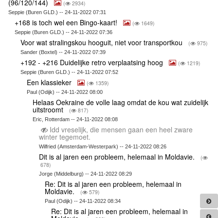
(96/120/144)
(
2934)
Seppie (Buren GLD.) -- 24-11-2022 07:31
+168 is toch wel een Bingo-kaart!
(
1649)
Seppie (Buren GLD.) -- 24-11-2022 07:36
Voor wat stralingskou hooguit, niet voor transportkou
(
975)
Sander (Boxtel) -- 24-11-2022 07:39
+192 - +216 Duidelijke retro verplaatsing hoog
(
1219)
Seppie (Buren GLD.) -- 24-11-2022 07:52
Een klassieker
(
1359)
Paul (Odijk) -- 24-11-2022 08:00
Helaas Oekraine de volle laag omdat de kou wat zuidelijk
uitstroomt
(
817)
Eric, Rotterdam -- 24-11-2022 08:08
Idd vreselijk, die mensen gaan een heel zware
winter tegemoet.
Wilfried (Amsterdam-Westerpark) -- 24-11-2022 08:26
Dit is al jaren een probleem, helemaal in Moldavie.
(
678)
Jorge (Middelburg) -- 24-11-2022 08:29
Re: Dit is al jaren een probleem, helemaal in
Moldavie.
(
579)
Paul (Odijk) -- 24-11-2022 08:34
Re: Dit is al jaren een probleem, helemaal in