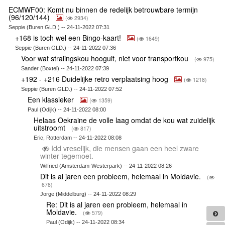
ECMWF00: Komt nu binnen de redelijk betrouwbare termijn
(96/120/144)
(
2934)
Seppie (Buren GLD.) -- 24-11-2022 07:31
+168 is toch wel een Bingo-kaart!
(
1649)
Seppie (Buren GLD.) -- 24-11-2022 07:36
Voor wat stralingskou hooguit, niet voor transportkou
(
975)
Sander (Boxtel) -- 24-11-2022 07:39
+192 - +216 Duidelijke retro verplaatsing hoog
(
1218)
Seppie (Buren GLD.) -- 24-11-2022 07:52
Een klassieker
(
1359)
Paul (Odijk) -- 24-11-2022 08:00
Helaas Oekraine de volle laag omdat de kou wat zuidelijk
uitstroomt
(
817)
Eric, Rotterdam -- 24-11-2022 08:08
Idd vreselijk, die mensen gaan een heel zware
winter tegemoet.
Wilfried (Amsterdam-Westerpark) -- 24-11-2022 08:26
Dit is al jaren een probleem, helemaal in Moldavie.
(
678)
Jorge (Middelburg) -- 24-11-2022 08:29
Re: Dit is al jaren een probleem, helemaal in
Moldavie.
(
579)
Paul (Odijk) -- 24-11-2022 08:34