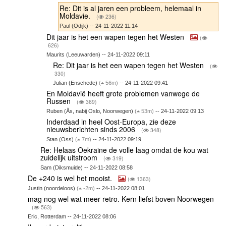
Re: Dit is al jaren een probleem, helemaal in
Moldavie.
(
236)
Paul (Odijk) -- 24-11-2022 11:14
Dit jaar is het een wapen tegen het Westen
(
626)
Maurits (Leeuwarden) -- 24-11-2022 09:11
Re: Dit jaar is het een wapen tegen het Westen
(
330)
Julian (Enschede)
(
56m)
-- 24-11-2022 09:41
En Moldavië heeft grote problemen vanwege de
Russen
(
369)
Ruben (Ås, nabij Oslo, Noorwegen)
(
53m)
-- 24-11-2022 09:13
Inderdaad in heel Oost-Europa, zie deze
nieuwsberichten sinds 2006
(
348)
Stan (Oss)
(
7m)
-- 24-11-2022 09:19
Re: Helaas Oekraine de volle laag omdat de kou wat
zuidelijk uitstroom
(
319)
Sam (Diksmuide) -- 24-11-2022 08:58
De +240 is wel het mooist.
(
1363)
Justin (noordeloos)
(
-2m)
-- 24-11-2022 08:01
mag nog wel wat meer retro. Kern liefst boven Noorwegen
(
563)
Eric, Rotterdam -- 24-11-2022 08:06