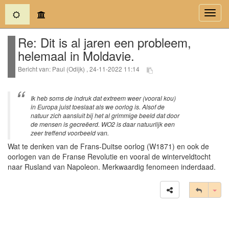
(current)
Toggl
navig
Re: Dit is al jaren een probleem,
helemaal in Moldavie.
Bericht van: Paul (Odijk) , 24-11-2022 11:14
Ik heb soms de indruk dat extreem weer (vooral kou)
in Europa juist toeslaat als we oorlog is. Alsof de
natuur zich aansluit bij het al grimmige beeld dat door
de mensen is gecreëerd. WO2 is daar natuurlijk een
zeer treffend voorbeeld van.
Wat te denken van de Frans-Duitse oorlog (W1871) en ook de
oorlogen van de Franse Revolutie en vooral de winterveldtocht
naar Rusland van Napoleon. Merkwaardig fenomeen inderdaad.
Tog