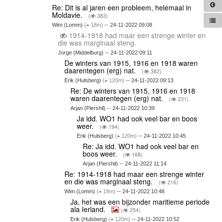
Re: Dit is al jaren een probleem, helemaal in
Moldavie.
(
383)
Wim (Lomm)
(
18m)
-- 24-11-2022 09:08
1914-1918 had maar een strenge winter en
die was marginaal steng.
Jorge (Middelburg) -- 24-11-2022 09:11
De winters van 1915, 1916 en 1918 waren
daarentegen (erg) nat.
(
382)
Erik (Hulsberg)
(
120m)
-- 24-11-2022 09:13
Re: De winters van 1915, 1916 en 1918
waren daarentegen (erg) nat.
(
231)
Arjan (Piershil) -- 24-11-2022 10:39
Ja idd. WO1 had ook veel bar en boos
weer.
(
194)
Erik (Hulsberg)
(
120m)
-- 24-11-2022 10:45
Re: Ja idd. WO1 had ook veel bar en
boos weer.
(
168)
Arjan (Piershil) -- 24-11-2022 11:14
Re: 1914-1918 had maar een strenge winter
en die was marginaal steng.
(
216)
Wim (Lomm)
(
18m)
-- 24-11-2022 10:48
Ja, het was een bijzonder maritieme periode
ala Ierland.
(
254)
Erik (Hulsberg)
(
120m)
-- 24-11-2022 10:52