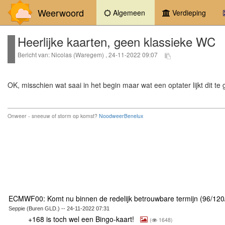
Weerwoord
(current)
Algemeen
Verdieping
Heerlijke kaarten, geen klassieke WC
Bericht van: Nicolas (Waregem) , 24-11-2022 09:07
OK, misschien wat saai in het begin maar wat een optater lijkt dit t
Onweer - sneeuw of storm op komst?
NoodweerBenelux
ECMWF00: Komt nu binnen de redelijk betrouwbare termijn (96/12
Seppie (Buren GLD.) -- 24-11-2022 07:31
+168 is toch wel een Bingo-kaart!
(
1648)