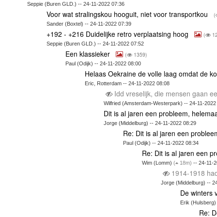
Seppie (Buren GLD.) -- 24-11-2022 07:36
Voor wat stralingskou hooguit, niet voor transportkou
(
Sander (Boxtel) -- 24-11-2022 07:39
+192 - +216 Duidelijke retro verplaatsing hoog
(
12
Seppie (Buren GLD.) -- 24-11-2022 07:52
Een klassieker
(
1359)
Paul (Odijk) -- 24-11-2022 08:00
Helaas Oekraine de volle laag omdat de kou
Eric, Rotterdam -- 24-11-2022 08:08
Idd vreselijk, die mensen gaan e
Wilfried (Amsterdam-Westerpark) -- 24-11-2022
Dit is al jaren een probleem, helema
Jorge (Middelburg) -- 24-11-2022 08:29
Re: Dit is al jaren een proble
Paul (Odijk) -- 24-11-2022 08:34
Re: Dit is al jaren een 
Wim (Lomm)
(
18m)
-- 24-11-
1914-1918 had 
Jorge (Middelburg) -- 2
De winters 
Erik (Hulsberg
Re: D