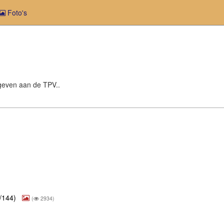
Foto's
e geven aan de TPV..
0/144)
(
2934)