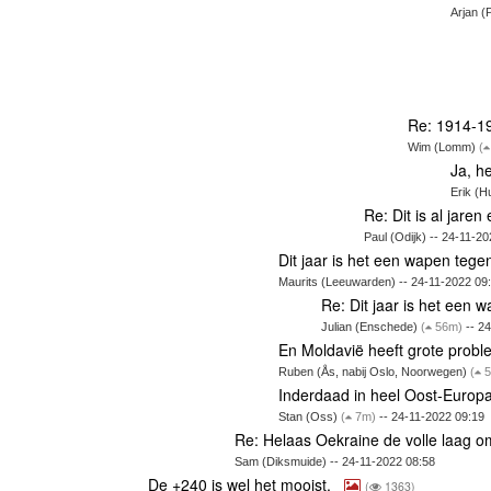
Arjan (
Re: 1914-19
Wim (Lomm)
(
Ja, h
Erik (H
Re: Dit is al jare
Paul (Odijk) -- 24-11-2
Dit jaar is het een wapen teg
Maurits (Leeuwarden) -- 24-11-2022 09
Re: Dit jaar is het een
Julian (Enschede)
(
56m)
-- 24
En Moldavië heeft grote pro
Ruben (Ås, nabij Oslo, Noorwegen)
(
5
Inderdaad in heel Oost-Europa
Stan (Oss)
(
7m)
-- 24-11-2022 09:19
Re: Helaas Oekraine de volle laag om
Sam (Diksmuide) -- 24-11-2022 08:58
De +240 is wel het mooist.
(
1363)