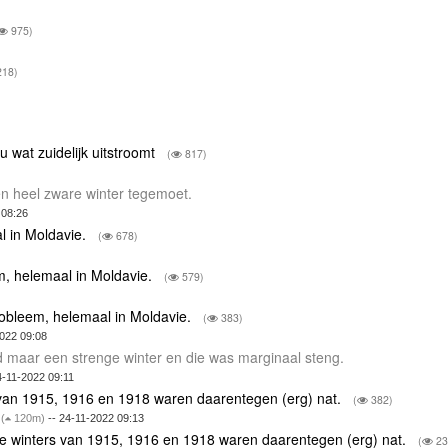
975)
18)
 wat zuidelijk uitstroomt
(
817)
en heel zware winter tegemoet.
 08:26
al in Moldavie.
(
678)
em, helemaal in Moldavie.
(
579)
probleem, helemaal in Moldavie.
(
383)
2022 09:08
maar een strenge winter en die was marginaal steng.
4-11-2022 09:11
van 1915, 1916 en 1918 waren daarentegen (erg) nat.
(
382)
)
(
120m)
-- 24-11-2022 09:13
e winters van 1915, 1916 en 1918 waren daarentegen (erg) nat.
(
23