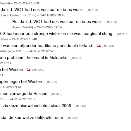
Piershil) -- 24-11-2022 10:39
Ja idd. WO1 had ook veel bar en boos weer.
(
193)
Erik (Hulsberg)
(
120m)
-- 24-11-2022 10:45
Re: Ja idd. WO1 had ook veel bar en boos weer.
(
168)
Arjan (Piershil) -- 24-11-2022 11:14
18 had maar een strenge winter en die was marginaal steng.
(
215)
18m)
-- 24-11-2022 10:48
et was een bijzonder maritieme periode ala Ierland.
(
253)
ulsberg)
(
120m)
-- 24-11-2022 10:52
n een probleem, helemaal in Moldavie.
(
235)
022 11:14
en het Westen
(
626)
:11
 wapen tegen het Westen
(
328)
-11-2022 09:41
blemen vanwege de Russen
(
369)
3m)
-- 24-11-2022 09:13
, zie deze nieuwsberichten sinds 2006
(
348)
dat de kou wat zuidelijk uitstroom
(
318)