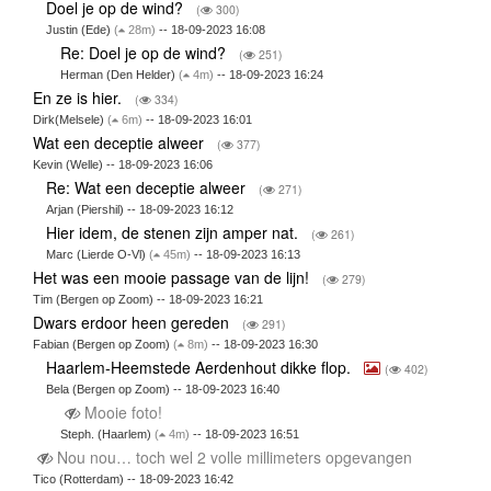
Doel je op de wind?
(
300)
Justin (Ede)
(
28m)
-- 18-09-2023 16:08
Re: Doel je op de wind?
(
251)
Herman (Den Helder)
(
4m)
-- 18-09-2023 16:24
En ze is hier.
(
334)
Dirk(Melsele)
(
6m)
-- 18-09-2023 16:01
Wat een deceptie alweer
(
377)
Kevin (Welle) -- 18-09-2023 16:06
Re: Wat een deceptie alweer
(
271)
Arjan (Piershil) -- 18-09-2023 16:12
Hier idem, de stenen zijn amper nat.
(
261)
Marc (Lierde O-Vl)
(
45m)
-- 18-09-2023 16:13
Het was een mooie passage van de lijn!
(
279)
Tim (Bergen op Zoom) -- 18-09-2023 16:21
Dwars erdoor heen gereden
(
291)
Fabian (Bergen op Zoom)
(
8m)
-- 18-09-2023 16:30
Haarlem-Heemstede Aerdenhout dikke flop.
(
402)
Bela (Bergen op Zoom) -- 18-09-2023 16:40
Mooie foto!
Steph. (Haarlem)
(
4m)
-- 18-09-2023 16:51
Nou nou… toch wel 2 volle millimeters opgevangen
Tico (Rotterdam) -- 18-09-2023 16:42