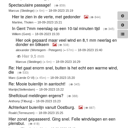
Spectaculaire passage!
(
859)
Marcus (Sleidinge)
(
6m)
-- 18-09-2023 15:19
Hier te zien in de verte, met gedonder
(
844)
Martine, Tholen -- 18-09-2023 15:21
In Gent 7mm neerslag op een 10-tal minuten tijd
(
345)
Willem (Gent) -- 18-09-2023 15:33
Hier ook gepaard maar veel wind en 8,1 mm neerlag en
donder en bliksem
(
508)
alexander (Wortegem - Petegem)
(
67m)
-- 18-09-2023 15:40
Hier 9,5 mm
Marcus (Sleidinge)
(
6m)
-- 18-09-2023 16:29
Re: Het gaat enorm snel, buiten is het echt een warme wind,
die
(
533)
Marc (Lierde O-Vl)
(
45m)
-- 18-09-2023 15:20
Re: Mooie buienlijn in aantocht!
(
345)
Martijn(Stellendam) -- 18-09-2023 15:22
Shelfcloud meldingen ergens?
(
388)
Anthony [Tilburg] -- 18-09-2023 15:23
Achterkant buienlijn vanuit Oostburg.
(
887)
Roald (Terneuzen) -- 18-09-2023 15:25
Hier zonet gepasseerd. Ging snel. Felle windvlagen en een
plensbui.
(
418)