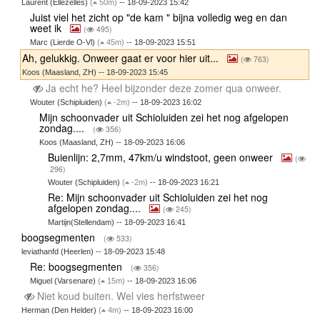
Laurent (Ellezelles)
(
50m)
-- 18-09-2023 15:42
Juist viel het zicht op "de kam " bijna volledig weg en dan
weet ik
(
495)
Marc (Lierde O-Vl)
(
45m)
-- 18-09-2023 15:51
Ah, gelukkig. Onweer gaat er voor hier uit...
(
763)
Koos (Maasland, ZH) -- 18-09-2023 15:45
Ja echt he? Heel bijzonder deze zomer qua onweer.
Wouter (Schipluiden)
(
-2m)
-- 18-09-2023 16:02
Mijn schoonvader uit Schioluiden zei het nog afgelopen
zondag....
(
356)
Koos (Maasland, ZH) -- 18-09-2023 16:06
Buienlijn: 2,7mm, 47km/u windstoot, geen onweer
(
296)
Wouter (Schipluiden)
(
-2m)
-- 18-09-2023 16:21
Re: Mijn schoonvader uit Schioluiden zei het nog
afgelopen zondag....
(
245)
Martijn(Stellendam) -- 18-09-2023 16:41
boogsegmenten
(
533)
leviathanfd (Heerlen) -- 18-09-2023 15:48
Re: boogsegmenten
(
356)
Miguel (Varsenare)
(
15m)
-- 18-09-2023 16:06
Niet koud buiten. Wel vies herfstweer
Herman (Den Helder)
(
4m)
-- 18-09-2023 16:00