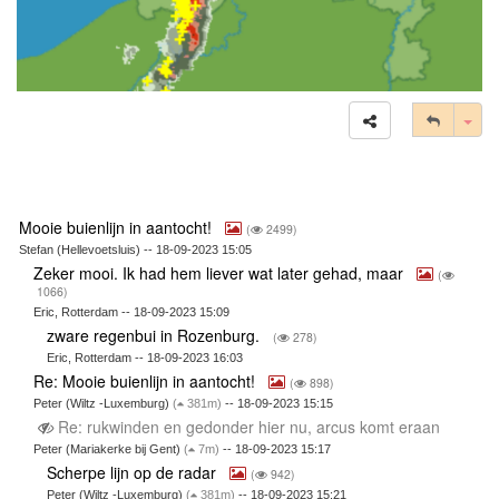
Tog
Mooie buienlijn in aantocht!
(
2499)
Stefan (Hellevoetsluis) -- 18-09-2023 15:05
Zeker mooi. Ik had hem liever wat later gehad, maar
(
1066)
Eric, Rotterdam -- 18-09-2023 15:09
zware regenbui in Rozenburg.
(
278)
Eric, Rotterdam -- 18-09-2023 16:03
Re: Mooie buienlijn in aantocht!
(
898)
Peter (Wiltz -Luxemburg)
(
381m)
-- 18-09-2023 15:15
Re: rukwinden en gedonder hier nu, arcus komt eraan
Peter (Mariakerke bij Gent)
(
7m)
-- 18-09-2023 15:17
Scherpe lijn op de radar
(
942)
Peter (Wiltz -Luxemburg)
(
381m)
-- 18-09-2023 15:21