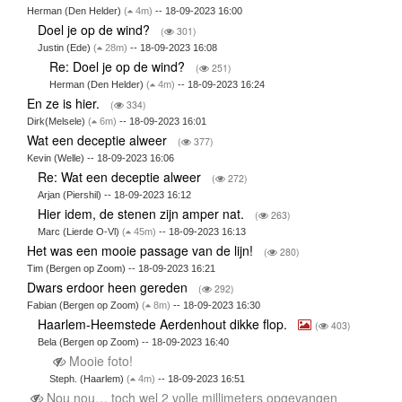
Herman (Den Helder)
(
4m)
-- 18-09-2023 16:00
Doel je op de wind?
(
301)
Justin (Ede)
(
28m)
-- 18-09-2023 16:08
Re: Doel je op de wind?
(
251)
Herman (Den Helder)
(
4m)
-- 18-09-2023 16:24
En ze is hier.
(
334)
Dirk(Melsele)
(
6m)
-- 18-09-2023 16:01
Wat een deceptie alweer
(
377)
Kevin (Welle) -- 18-09-2023 16:06
Re: Wat een deceptie alweer
(
272)
Arjan (Piershil) -- 18-09-2023 16:12
Hier idem, de stenen zijn amper nat.
(
263)
Marc (Lierde O-Vl)
(
45m)
-- 18-09-2023 16:13
Het was een mooie passage van de lijn!
(
280)
Tim (Bergen op Zoom) -- 18-09-2023 16:21
Dwars erdoor heen gereden
(
292)
Fabian (Bergen op Zoom)
(
8m)
-- 18-09-2023 16:30
Haarlem-Heemstede Aerdenhout dikke flop.
(
403)
Bela (Bergen op Zoom) -- 18-09-2023 16:40
Mooie foto!
Steph. (Haarlem)
(
4m)
-- 18-09-2023 16:51
Nou nou… toch wel 2 volle millimeters opgevangen