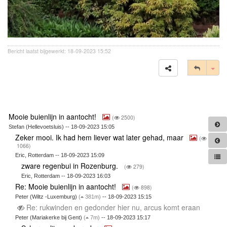
Bericht laatst bijgewerkt: 18-09-2023 15:52
Tog
Mooie buienlijn in aantocht!
(
2500)
Stefan (Hellevoetsluis) -- 18-09-2023 15:05
Zeker mooi. Ik had hem liever wat later gehad, maar
(
1066)
Eric, Rotterdam -- 18-09-2023 15:09
zware regenbui in Rozenburg.
(
279)
Eric, Rotterdam -- 18-09-2023 16:03
Re: Mooie buienlijn in aantocht!
(
898)
Peter (Wiltz -Luxemburg)
(
381m)
-- 18-09-2023 15:15
Re: rukwinden en gedonder hier nu, arcus komt eraan
Peter (Mariakerke bij Gent)
(
7m)
-- 18-09-2023 15:17