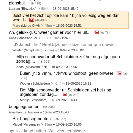
plensbui.
(
418)
Laurent (Ellezelles)
(
50m)
-- 18-09-2023 15:42
Juist viel het zicht op "de kam " bijna volledig weg en dan
weet ik
(
497)
Marc (Lierde O-Vl)
(
45m)
-- 18-09-2023 15:51
Ah, gelukkig. Onweer gaat er voor hier uit...
(
764)
Koos (Maasland, ZH) -- 18-09-2023 15:45
Ja echt he? Heel bijzonder deze zomer qua onweer.
Wouter (Schipluiden)
(
-2m)
-- 18-09-2023 16:02
Mijn schoonvader uit Schioluiden zei het nog afgelopen
zondag....
(
358)
Koos (Maasland, ZH) -- 18-09-2023 16:06
Buienlijn: 2,7mm, 47km/u windstoot, geen onweer
(
296)
Wouter (Schipluiden)
(
-2m)
-- 18-09-2023 16:21
Re: Mijn schoonvader uit Schioluiden zei het nog
afgelopen zondag....
(
245)
Martijn(Stellendam) -- 18-09-2023 16:41
boogsegmenten
(
535)
leviathanfd (Heerlen) -- 18-09-2023 15:48
Re: boogsegmenten
(
357)
Miguel (Varsenare)
(
15m)
-- 18-09-2023 16:06
Niet koud buiten. Wel vies herfstweer