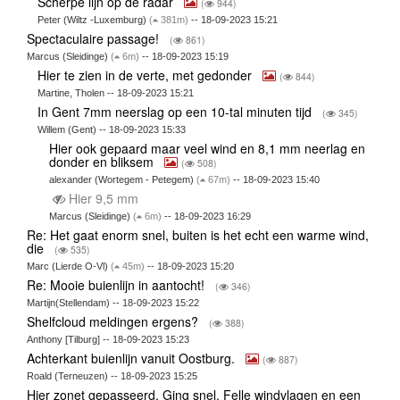
Scherpe lijn op de radar
(
944)
Peter (Wiltz -Luxemburg)
(
381m)
-- 18-09-2023 15:21
Spectaculaire passage!
(
861)
Marcus (Sleidinge)
(
6m)
-- 18-09-2023 15:19
Hier te zien in de verte, met gedonder
(
844)
Martine, Tholen -- 18-09-2023 15:21
In Gent 7mm neerslag op een 10-tal minuten tijd
(
345)
Willem (Gent) -- 18-09-2023 15:33
Hier ook gepaard maar veel wind en 8,1 mm neerlag en
donder en bliksem
(
508)
alexander (Wortegem - Petegem)
(
67m)
-- 18-09-2023 15:40
Hier 9,5 mm
Marcus (Sleidinge)
(
6m)
-- 18-09-2023 16:29
Re: Het gaat enorm snel, buiten is het echt een warme wind,
die
(
535)
Marc (Lierde O-Vl)
(
45m)
-- 18-09-2023 15:20
Re: Mooie buienlijn in aantocht!
(
346)
Martijn(Stellendam) -- 18-09-2023 15:22
Shelfcloud meldingen ergens?
(
388)
Anthony [Tilburg] -- 18-09-2023 15:23
Achterkant buienlijn vanuit Oostburg.
(
887)
Roald (Terneuzen) -- 18-09-2023 15:25
Hier zonet gepasseerd. Ging snel. Felle windvlagen en een