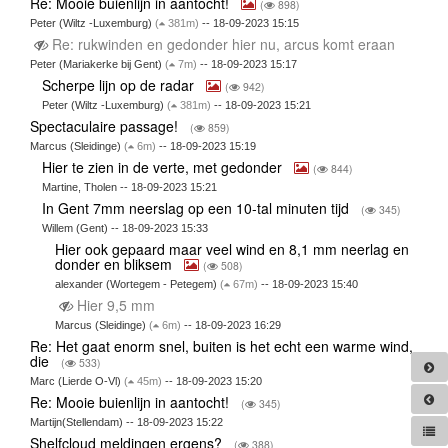
Re: Mooie buienlijn in aantocht!
(
898)
Peter (Wiltz -Luxemburg)
(
381m)
-- 18-09-2023 15:15
Re: rukwinden en gedonder hier nu, arcus komt eraan
Peter (Mariakerke bij Gent)
(
7m)
-- 18-09-2023 15:17
Scherpe lijn op de radar
(
942)
Peter (Wiltz -Luxemburg)
(
381m)
-- 18-09-2023 15:21
Spectaculaire passage!
(
859)
Marcus (Sleidinge)
(
6m)
-- 18-09-2023 15:19
Hier te zien in de verte, met gedonder
(
844)
Martine, Tholen -- 18-09-2023 15:21
In Gent 7mm neerslag op een 10-tal minuten tijd
(
345)
Willem (Gent) -- 18-09-2023 15:33
Hier ook gepaard maar veel wind en 8,1 mm neerlag en
donder en bliksem
(
508)
alexander (Wortegem - Petegem)
(
67m)
-- 18-09-2023 15:40
Hier 9,5 mm
Marcus (Sleidinge)
(
6m)
-- 18-09-2023 16:29
Re: Het gaat enorm snel, buiten is het echt een warme wind,
die
(
533)
Marc (Lierde O-Vl)
(
45m)
-- 18-09-2023 15:20
Re: Mooie buienlijn in aantocht!
(
345)
Martijn(Stellendam) -- 18-09-2023 15:22
Shelfcloud meldingen ergens?
(
388)