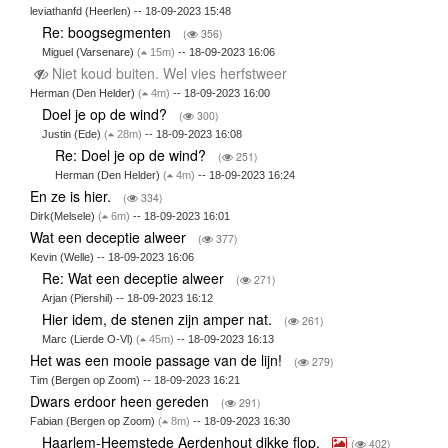
leviathanfd (Heerlen) -- 18-09-2023 15:48
Re: boogsegmenten
(
356)
Miguel (Varsenare)
(
15m)
-- 18-09-2023 16:06
Niet koud buiten. Wel vies herfstweer
Herman (Den Helder)
(
4m)
-- 18-09-2023 16:00
Doel je op de wind?
(
300)
Justin (Ede)
(
28m)
-- 18-09-2023 16:08
Re: Doel je op de wind?
(
251)
Herman (Den Helder)
(
4m)
-- 18-09-2023 16:24
En ze is hier.
(
334)
Dirk(Melsele)
(
6m)
-- 18-09-2023 16:01
Wat een deceptie alweer
(
377)
Kevin (Welle) -- 18-09-2023 16:06
Re: Wat een deceptie alweer
(
271)
Arjan (Piershil) -- 18-09-2023 16:12
Hier idem, de stenen zijn amper nat.
(
261)
Marc (Lierde O-Vl)
(
45m)
-- 18-09-2023 16:13
Het was een mooie passage van de lijn!
(
279)
Tim (Bergen op Zoom) -- 18-09-2023 16:21
Dwars erdoor heen gereden
(
291)
Fabian (Bergen op Zoom)
(
8m)
-- 18-09-2023 16:30
Haarlem-Heemstede Aerdenhout dikke flop.
(
402)