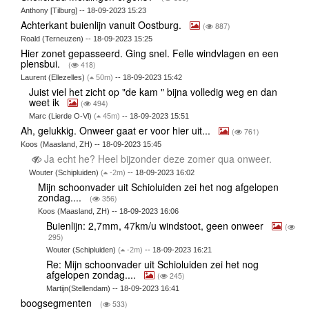
Anthony [Tilburg] -- 18-09-2023 15:23
Achterkant buienlijn vanuit Oostburg.
(
887)
Roald (Terneuzen) -- 18-09-2023 15:25
Hier zonet gepasseerd. Ging snel. Felle windvlagen en een
plensbui.
(
418)
Laurent (Ellezelles)
(
50m)
-- 18-09-2023 15:42
Juist viel het zicht op "de kam " bijna volledig weg en dan
weet ik
(
494)
Marc (Lierde O-Vl)
(
45m)
-- 18-09-2023 15:51
Ah, gelukkig. Onweer gaat er voor hier uit...
(
761)
Koos (Maasland, ZH) -- 18-09-2023 15:45
Ja echt he? Heel bijzonder deze zomer qua onweer.
Wouter (Schipluiden)
(
-2m)
-- 18-09-2023 16:02
Mijn schoonvader uit Schioluiden zei het nog afgelopen
zondag....
(
356)
Koos (Maasland, ZH) -- 18-09-2023 16:06
Buienlijn: 2,7mm, 47km/u windstoot, geen onweer
(
295)
Wouter (Schipluiden)
(
-2m)
-- 18-09-2023 16:21
Re: Mijn schoonvader uit Schioluiden zei het nog
afgelopen zondag....
(
245)
Martijn(Stellendam) -- 18-09-2023 16:41
boogsegmenten
(
533)