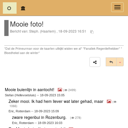
(current)
Toggl
navig
Mooie foto!
Bericht van: Steph. (Haarlem) , 18-09-2023 16:51
*Dat de Primeurman voor de kaarten uitkijkt wisten we al* *Fanatiek Regenliefhebber* *
Bloedhekel aan de winter*
Tog
Mooie buienlijn in aantocht!
(
2499)
Stefan (Hellevoetsluis) -- 18-09-2023 15:05
Zeker mooi. Ik had hem liever wat later gehad, maar
(
1066)
Eric, Rotterdam -- 18-09-2023 15:09
zware regenbui in Rozenburg.
(
278)
Eric, Rotterdam -- 18-09-2023 16:03