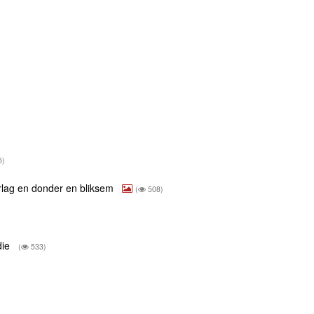
5)
rlag en donder en bliksem
(
508)
die
(
533)