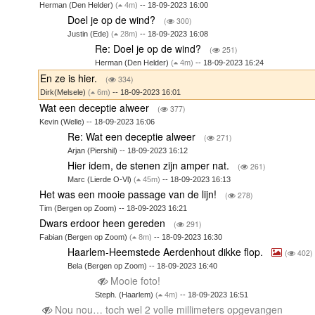
Herman (Den Helder)
(
4m)
-- 18-09-2023 16:00
Doel je op de wind?
(
300)
Justin (Ede)
(
28m)
-- 18-09-2023 16:08
Re: Doel je op de wind?
(
251)
Herman (Den Helder)
(
4m)
-- 18-09-2023 16:24
En ze is hier.
(
334)
Dirk(Melsele)
(
6m)
-- 18-09-2023 16:01
Wat een deceptie alweer
(
377)
Kevin (Welle) -- 18-09-2023 16:06
Re: Wat een deceptie alweer
(
271)
Arjan (Piershil) -- 18-09-2023 16:12
Hier idem, de stenen zijn amper nat.
(
261)
Marc (Lierde O-Vl)
(
45m)
-- 18-09-2023 16:13
Het was een mooie passage van de lijn!
(
278)
Tim (Bergen op Zoom) -- 18-09-2023 16:21
Dwars erdoor heen gereden
(
291)
Fabian (Bergen op Zoom)
(
8m)
-- 18-09-2023 16:30
Haarlem-Heemstede Aerdenhout dikke flop.
(
402)
Bela (Bergen op Zoom) -- 18-09-2023 16:40
Mooie foto!
Steph. (Haarlem)
(
4m)
-- 18-09-2023 16:51
Nou nou… toch wel 2 volle millimeters opgevangen