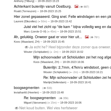
Anthony [Tilburg] -- 18-09-2023 15:23
Achterkant buienlijn vanuit Oostburg.
(
887)
Roald (Terneuzen) -- 18-09-2023 15:25
Hier zonet gepasseerd. Ging snel. Felle windvlagen en een p
Laurent (Ellezelles)
(
50m)
-- 18-09-2023 15:42
Juist viel het zicht op "de kam " bijna volledig weg en d
Marc (Lierde O-Vl)
(
45m)
-- 18-09-2023 15:51
Ah, gelukkig. Onweer gaat er voor hier uit...
(
761)
Koos (Maasland, ZH) -- 18-09-2023 15:45
Ja echt he? Heel bijzonder deze zomer qua onweer
Wouter (Schipluiden)
(
-2m)
-- 18-09-2023 16:02
Mijn schoonvader uit Schioluiden zei het nog afg
Koos (Maasland, ZH) -- 18-09-2023 16:06
Buienlijn: 2,7mm, 47km/u windstoot, geen
Wouter (Schipluiden)
(
-2m)
-- 18-09-2023 16:21
Re: Mijn schoonvader uit Schioluiden zei h
Martijn(Stellendam) -- 18-09-2023 16:41
boogsegmenten
(
533)
leviathanfd (Heerlen) -- 18-09-2023 15:48
Re: boogsegmenten
(
356)
Miguel (Varsenare)
(
15m)
-- 18-09-2023 16:06
Niet koud buiten. Wel vies herfstweer