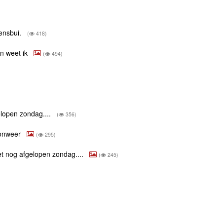
lensbui.
(
418)
an weet ik
(
494)
.
elopen zondag....
(
356)
 onweer
(
295)
et nog afgelopen zondag....
(
245)