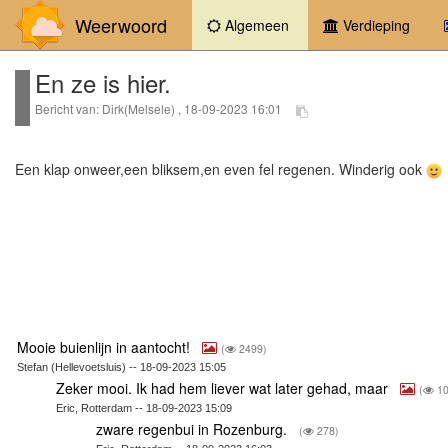
Weerwoord
(current)
Algemeen
Verdieping
En ze is hier.
Bericht van: Dirk(Melsele) , 18-09-2023 16:01
Een klap onweer,een bliksem,en even fel regenen. Winderig ook
Mooie buienlijn in aantocht!
(
2499)
Stefan (Hellevoetsluis) -- 18-09-2023 15:05
Zeker mooi. Ik had hem liever wat later gehad, maar
(
10
Eric, Rotterdam -- 18-09-2023 15:09
zware regenbui in Rozenburg.
(
278)