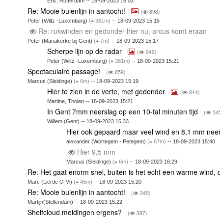
Eric, Rotterdam -- 18-09-2023 16:03
Re: Mooie buienlijn in aantocht!
(
898)
Peter (Wiltz -Luxemburg)
(
381m)
-- 18-09-2023 15:15
Re: rukwinden en gedonder hier nu, arcus komt eraan
Peter (Mariakerke bij Gent)
(
7m)
-- 18-09-2023 15:17
Scherpe lijn op de radar
(
942)
Peter (Wiltz -Luxemburg)
(
381m)
-- 18-09-2023 15:21
Spectaculaire passage!
(
859)
Marcus (Sleidinge)
(
6m)
-- 18-09-2023 15:19
Hier te zien in de verte, met gedonder
(
844)
Martine, Tholen -- 18-09-2023 15:21
In Gent 7mm neerslag op een 10-tal minuten tijd
(
34
Willem (Gent) -- 18-09-2023 15:33
Hier ook gepaard maar veel wind en 8,1 mm nee
alexander (Wortegem - Petegem)
(
67m)
-- 18-09-2023 15:40
Hier 9,5 mm
Marcus (Sleidinge)
(
6m)
-- 18-09-2023 16:29
Re: Het gaat enorm snel, buiten is het echt een warme wind, 
Marc (Lierde O-Vl)
(
45m)
-- 18-09-2023 15:20
Re: Mooie buienlijn in aantocht!
(
345)
Martijn(Stellendam) -- 18-09-2023 15:22
Shelfcloud meldingen ergens?
(
387)