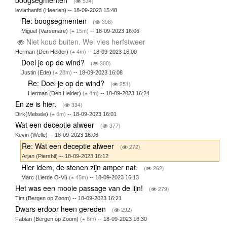
(
534)
leviathanfd (Heerlen) -- 18-09-2023 15:48
Re: boogsegmenten
(
356)
Miguel (Varsenare)
(
15m)
-- 18-09-2023 16:06
Niet koud buiten. Wel vies herfstweer
Herman (Den Helder)
(
4m)
-- 18-09-2023 16:00
Doel je op de wind?
(
300)
Justin (Ede)
(
28m)
-- 18-09-2023 16:08
Re: Doel je op de wind?
(
251)
Herman (Den Helder)
(
4m)
-- 18-09-2023 16:24
En ze is hier.
(
334)
Dirk(Melsele)
(
6m)
-- 18-09-2023 16:01
Wat een deceptie alweer
(
377)
Kevin (Welle) -- 18-09-2023 16:06
Re: Wat een deceptie alweer
(
272)
Arjan (Piershil) -- 18-09-2023 16:12
Hier idem, de stenen zijn amper nat.
(
262)
Marc (Lierde O-Vl)
(
45m)
-- 18-09-2023 16:13
Het was een mooie passage van de lijn!
(
279)
Tim (Bergen op Zoom) -- 18-09-2023 16:21
Dwars erdoor heen gereden
(
292)
Fabian (Bergen op Zoom)
(
8m)
-- 18-09-2023 16:30