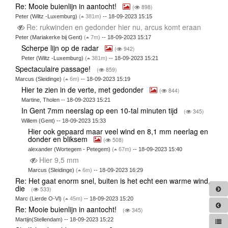
Re: Mooie buienlijn in aantocht!
(
898)
Peter (Wiltz -Luxemburg)
(
381m)
-- 18-09-2023 15:15
Re: rukwinden en gedonder hier nu, arcus komt eraan
Peter (Mariakerke bij Gent)
(
7m)
-- 18-09-2023 15:17
Scherpe lijn op de radar
(
942)
Peter (Wiltz -Luxemburg)
(
381m)
-- 18-09-2023 15:21
Spectaculaire passage!
(
859)
Marcus (Sleidinge)
(
6m)
-- 18-09-2023 15:19
Hier te zien in de verte, met gedonder
(
844)
Martine, Tholen -- 18-09-2023 15:21
In Gent 7mm neerslag op een 10-tal minuten tijd
(
345)
Willem (Gent) -- 18-09-2023 15:33
Hier ook gepaard maar veel wind en 8,1 mm neerlag en
donder en bliksem
(
508)
alexander (Wortegem - Petegem)
(
67m)
-- 18-09-2023 15:40
Hier 9,5 mm
Marcus (Sleidinge)
(
6m)
-- 18-09-2023 16:29
Re: Het gaat enorm snel, buiten is het echt een warme wind,
die
(
533)
Marc (Lierde O-Vl)
(
45m)
-- 18-09-2023 15:20
Re: Mooie buienlijn in aantocht!
(
345)
Martijn(Stellendam) -- 18-09-2023 15:22