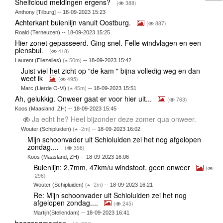
Shelfcloud meldingen ergens?
(
388)
Anthony [Tilburg] -- 18-09-2023 15:23
Achterkant buienlijn vanuit Oostburg.
(
887)
Roald (Terneuzen) -- 18-09-2023 15:25
Hier zonet gepasseerd. Ging snel. Felle windvlagen en een
plensbui.
(
418)
Laurent (Ellezelles)
(
50m)
-- 18-09-2023 15:42
Juist viel het zicht op "de kam " bijna volledig weg en dan
weet ik
(
495)
Marc (Lierde O-Vl)
(
45m)
-- 18-09-2023 15:51
Ah, gelukkig. Onweer gaat er voor hier uit...
(
763)
Koos (Maasland, ZH) -- 18-09-2023 15:45
Ja echt he? Heel bijzonder deze zomer qua onweer.
Wouter (Schipluiden)
(
-2m)
-- 18-09-2023 16:02
Mijn schoonvader uit Schioluiden zei het nog afgelopen
zondag....
(
356)
Koos (Maasland, ZH) -- 18-09-2023 16:06
Buienlijn: 2,7mm, 47km/u windstoot, geen onweer
(
296)
Wouter (Schipluiden)
(
-2m)
-- 18-09-2023 16:21
Re: Mijn schoonvader uit Schioluiden zei het nog
afgelopen zondag....
(
245)
Martijn(Stellendam) -- 18-09-2023 16:41
boogsegmenten