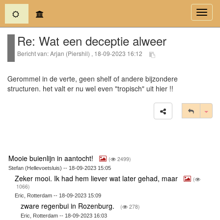
(current)
Toggl
navig
Re: Wat een deceptie alweer
Bericht van: Arjan (Piershil) , 18-09-2023 16:12
Gerommel in de verte, geen shelf of andere bijzondere
structuren. het valt er nu wel even "tropisch" uit hier !!
Tog
Mooie buienlijn in aantocht!
(
2499)
Stefan (Hellevoetsluis) -- 18-09-2023 15:05
Zeker mooi. Ik had hem liever wat later gehad, maar
(
1066)
Eric, Rotterdam -- 18-09-2023 15:09
zware regenbui in Rozenburg.
(
278)
Eric, Rotterdam -- 18-09-2023 16:03