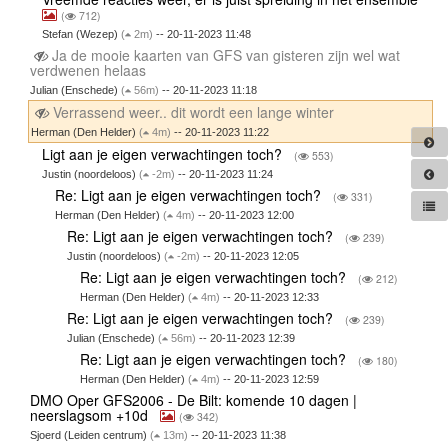
(
712)
Stefan (Wezep)
(
2m)
-- 20-11-2023 11:48
Ja de mooie kaarten van GFS van gisteren zijn wel wat
verdwenen helaas
Julian (Enschede)
(
56m)
-- 20-11-2023 11:18
Verrassend weer.. dit wordt een lange winter
Herman (Den Helder)
(
4m)
-- 20-11-2023 11:22
Ligt aan je eigen verwachtingen toch?
(
553)
Justin (noordeloos)
(
-2m)
-- 20-11-2023 11:24
Re: Ligt aan je eigen verwachtingen toch?
(
331)
Herman (Den Helder)
(
4m)
-- 20-11-2023 12:00
Re: Ligt aan je eigen verwachtingen toch?
(
239)
Justin (noordeloos)
(
-2m)
-- 20-11-2023 12:05
Re: Ligt aan je eigen verwachtingen toch?
(
212)
Herman (Den Helder)
(
4m)
-- 20-11-2023 12:33
Re: Ligt aan je eigen verwachtingen toch?
(
239)
Julian (Enschede)
(
56m)
-- 20-11-2023 12:39
Re: Ligt aan je eigen verwachtingen toch?
(
180)
Herman (Den Helder)
(
4m)
-- 20-11-2023 12:59
DMO Oper GFS2006 - De Bilt: komende 10 dagen |
neerslagsom +10d
(
342)
Sjoerd (Leiden centrum)
(
13m)
-- 20-11-2023 11:38