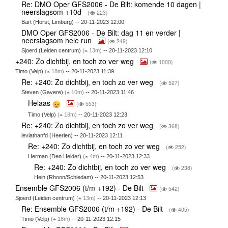
Re: DMO Oper GFS2006 - De Bilt: komende 10 dagen |
neerslagsom +10d
(
223)
Bart (Horst, Limburg) -- 20-11-2023 12:00
DMO Oper GFS2006 - De Bilt: dag 11 en verder |
neerslagsom hele run
(
249)
Sjoerd (Leiden centrum)
(
13m)
-- 20-11-2023 12:10
+240: Zo dichtbij, en toch zo ver weg
(
1000)
Timo (Velp)
(
18m)
-- 20-11-2023 11:39
Re: +240: Zo dichtbij, en toch zo ver weg
(
527)
Steven (Gavere)
(
10m)
-- 20-11-2023 11:46
Helaas
(
553)
Timo (Velp)
(
18m)
-- 20-11-2023 12:23
Re: +240: Zo dichtbij, en toch zo ver weg
(
368)
leviathanfd (Heerlen) -- 20-11-2023 12:11
Re: +240: Zo dichtbij, en toch zo ver weg
(
252)
Herman (Den Helder)
(
4m)
-- 20-11-2023 12:33
Re: +240: Zo dichtbij, en toch zo ver weg
(
238)
Hein (Rhoon/Schiedam) -- 20-11-2023 12:53
Ensemble GFS2006 (t/m +192) - De Bilt
(
542)
Sjoerd (Leiden centrum)
(
13m)
-- 20-11-2023 12:13
Re: Ensemble GFS2006 (t/m +192) - De Bilt
(
405)
Timo (Velp)
(
18m)
-- 20-11-2023 12:15