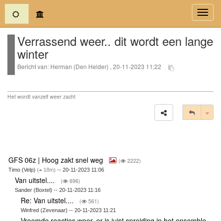
(current)
Toggl
navig
Verrassend weer.. dit wordt een lange
winter
Bericht van: Herman (Den Helder) , 20-11-2023 11:22
Het wordt vanzelf weer zacht
Tog
GFS 06z | Hoog zakt snel weg
(
2222)
Timo (Velp)
(
18m)
-- 20-11-2023 11:06
Van uitstel....
(
696)
Sander (Boxtel) -- 20-11-2023 11:16
Re: Van uitstel....
(
561)
Winfred (Zevenaar) -- 20-11-2023 11:21
Vreemde reacties weer, er is juist spreiding in het ensemble