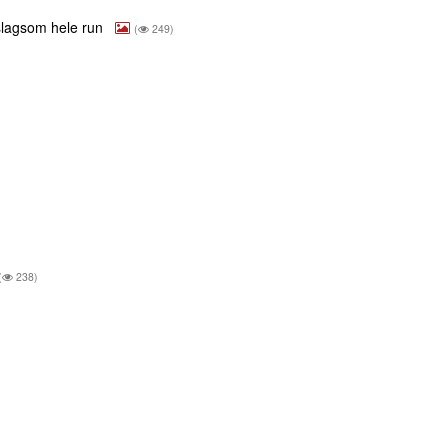
slagsom hele run
(
249)
(
238)