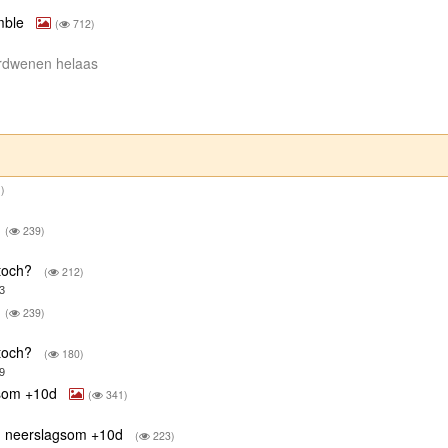
emble
(
712)
verdwenen helaas
)
(
239)
 toch?
(
212)
3
(
239)
 toch?
(
180)
9
gsom +10d
(
341)
| neerslagsom +10d
(
223)