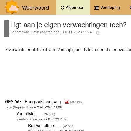
Weerwoord
(current)
Algemeen
Verdieping
Ligt aan je eigen verwachtingen toch?
Bericht van: Justin (noordeloos) , 20-11-2023 11:24
Ik verwacht er niet veel van. Voorlopig ben ik tevreden dat er eventu
GFS 06z | Hoog zakt snel weg
(
2222)
Timo (Velp)
(
18m)
-- 20-11-2023 11:06
Van uitstel....
(
696)
Sander (Boxtel) -- 20-11-2023 11:16
Re: Van uitstel....
(
561)