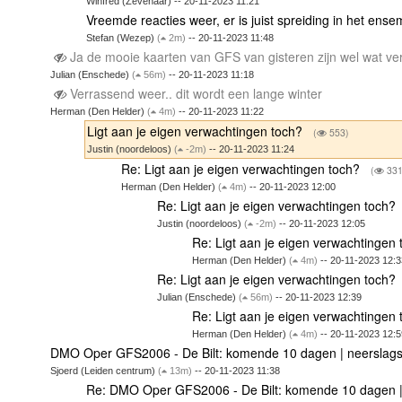
Winfred (Zevenaar) -- 20-11-2023 11:21
Vreemde reacties weer, er is juist spreiding in het ens
Stefan (Wezep)
(
2m)
-- 20-11-2023 11:48
Ja de mooie kaarten van GFS van gisteren zijn wel wat 
Julian (Enschede)
(
56m)
-- 20-11-2023 11:18
Verrassend weer.. dit wordt een lange winter
Herman (Den Helder)
(
4m)
-- 20-11-2023 11:22
Ligt aan je eigen verwachtingen toch?
(
553)
Justin (noordeloos)
(
-2m)
-- 20-11-2023 11:24
Re: Ligt aan je eigen verwachtingen toch?
(
331
Herman (Den Helder)
(
4m)
-- 20-11-2023 12:00
Re: Ligt aan je eigen verwachtingen toch?
Justin (noordeloos)
(
-2m)
-- 20-11-2023 12:05
Re: Ligt aan je eigen verwachtingen
Herman (Den Helder)
(
4m)
-- 20-11-2023 12:3
Re: Ligt aan je eigen verwachtingen toch?
Julian (Enschede)
(
56m)
-- 20-11-2023 12:39
Re: Ligt aan je eigen verwachtingen
Herman (Den Helder)
(
4m)
-- 20-11-2023 12:5
DMO Oper GFS2006 - De Bilt: komende 10 dagen | neersla
Sjoerd (Leiden centrum)
(
13m)
-- 20-11-2023 11:38
Re: DMO Oper GFS2006 - De Bilt: komende 10 dagen 