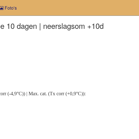
Foto's
e 10 dagen | neerslagsom +10d
corr (-4,9°C)) | Max. cat. (Tx corr (+0,9°C)):