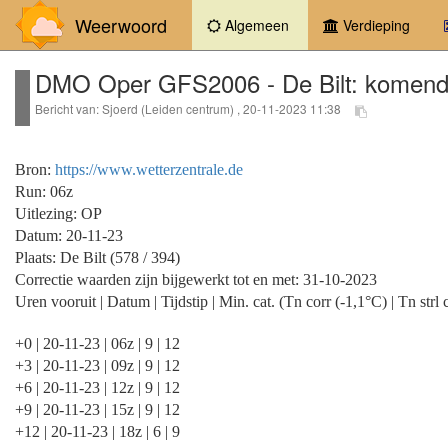
Weerwoord
(current)
Algemeen
Verdieping
DMO Oper GFS2006 - De Bilt: komend
Bericht van: Sjoerd (Leiden centrum) , 20-11-2023 11:38
Bron:
https://www.wetterzentrale.de
Run: 06z
Uitlezing: OP
Datum: 20-11-23
Plaats: De Bilt (578 / 394)
Correctie waarden zijn bijgewerkt tot en met: 31-10-2023
Uren vooruit | Datum | Tijdstip | Min. cat. (Tn corr (-1,1°C) | Tn strl 
+0 | 20-11-23 | 06z | 9 | 12
+3 | 20-11-23 | 09z | 9 | 12
+6 | 20-11-23 | 12z | 9 | 12
+9 | 20-11-23 | 15z | 9 | 12
+12 | 20-11-23 | 18z | 6 | 9