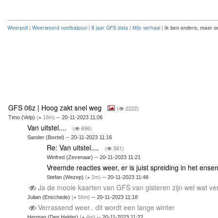
Weerpoll
|
Weerwoord voetbalpool
|
8 jaar GFS data
|
Mijn verhaal
|
ik ben anders, maar oo
GFS 06z | Hoog zakt snel weg
(
2222)
Timo (Velp)
(
18m)
-- 20-11-2023 11:06
Van uitstel....
(
696)
Sander (Boxtel) -- 20-11-2023 11:16
Re: Van uitstel....
(
561)
Winfred (Zevenaar) -- 20-11-2023 11:21
Vreemde reacties weer, er is juist spreiding in het ens
Stefan (Wezep)
(
2m)
-- 20-11-2023 11:48
Ja de mooie kaarten van GFS van gisteren zijn wel wat 
Julian (Enschede)
(
56m)
-- 20-11-2023 11:18
Verrassend weer.. dit wordt een lange winter
Herman (Den Helder)
(
4m)
-- 20-11-2023 11:22