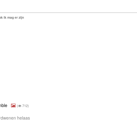
k ik mag er zijn
emble
(
712)
verdwenen helaas