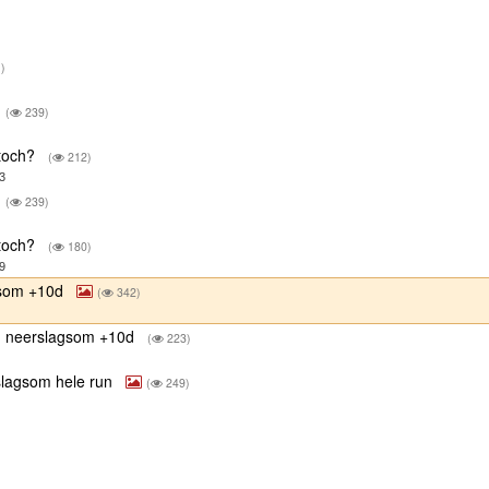
)
(
239)
 toch?
(
212)
3
(
239)
 toch?
(
180)
9
gsom +10d
(
342)
| neerslagsom +10d
(
223)
slagsom hele run
(
249)