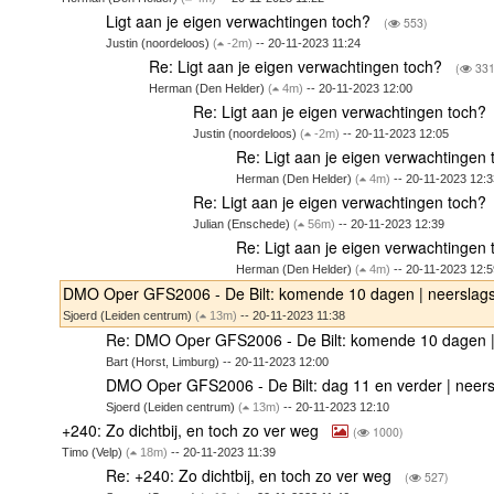
Ligt aan je eigen verwachtingen toch?
(
553)
Justin (noordeloos)
(
-2m)
-- 20-11-2023 11:24
Re: Ligt aan je eigen verwachtingen toch?
(
331
Herman (Den Helder)
(
4m)
-- 20-11-2023 12:00
Re: Ligt aan je eigen verwachtingen toch?
Justin (noordeloos)
(
-2m)
-- 20-11-2023 12:05
Re: Ligt aan je eigen verwachtingen
Herman (Den Helder)
(
4m)
-- 20-11-2023 12:3
Re: Ligt aan je eigen verwachtingen toch?
Julian (Enschede)
(
56m)
-- 20-11-2023 12:39
Re: Ligt aan je eigen verwachtingen
Herman (Den Helder)
(
4m)
-- 20-11-2023 12:5
DMO Oper GFS2006 - De Bilt: komende 10 dagen | neersla
Sjoerd (Leiden centrum)
(
13m)
-- 20-11-2023 11:38
Re: DMO Oper GFS2006 - De Bilt: komende 10 dagen 
Bart (Horst, Limburg) -- 20-11-2023 12:00
DMO Oper GFS2006 - De Bilt: dag 11 en verder | neer
Sjoerd (Leiden centrum)
(
13m)
-- 20-11-2023 12:10
+240: Zo dichtbij, en toch zo ver weg
(
1000)
Timo (Velp)
(
18m)
-- 20-11-2023 11:39
Re: +240: Zo dichtbij, en toch zo ver weg
(
527)