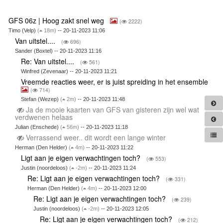
GFS 06z | Hoog zakt snel weg
(
2222)
Timo (Velp)
(
18m)
-- 20-11-2023 11:06
Van uitstel....
(
696)
Sander (Boxtel) -- 20-11-2023 11:16
Re: Van uitstel....
(
561)
Winfred (Zevenaar) -- 20-11-2023 11:21
Vreemde reacties weer, er is juist spreiding in het ensemble
(
714)
Stefan (Wezep)
(
2m)
-- 20-11-2023 11:48
Ja de mooie kaarten van GFS van gisteren zijn wel wat
verdwenen helaas
Julian (Enschede)
(
56m)
-- 20-11-2023 11:18
Verrassend weer.. dit wordt een lange winter
Herman (Den Helder)
(
4m)
-- 20-11-2023 11:22
Ligt aan je eigen verwachtingen toch?
(
553)
Justin (noordeloos)
(
-2m)
-- 20-11-2023 11:24
Re: Ligt aan je eigen verwachtingen toch?
(
331)
Herman (Den Helder)
(
4m)
-- 20-11-2023 12:00
Re: Ligt aan je eigen verwachtingen toch?
(
239)
Justin (noordeloos)
(
-2m)
-- 20-11-2023 12:05
Re: Ligt aan je eigen verwachtingen toch?
(
212)