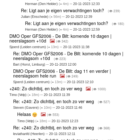
Herman (Den Helder)
(
4m)
-- 20-11-2023 12:33
Re: Ligt aan je eigen verwachtingen toch?
(
239)
Julian (Enschede)
(
56m)
-- 20-11-2023 12:39
Re: Ligt aan je eigen verwachtingen toch?
(
180)
Herman (Den Helder)
(
4m)
-- 20-11-2023 12:59
DMO Oper GFS2006 - De Bilt: komende 10 dagen |
neerslagsom +10d
(
342)
Sjoerd (Leiden centrum)
(
13m)
-- 20-11-2023 11:38
Re: DMO Oper GFS2006 - De Bilt: komende 10 dagen |
neerslagsom +10d
(
223)
Bart (Horst, Limburg) -- 20-11-2023 12:00
DMO Oper GFS2006 - De Bilt: dag 11 en verder |
neerslagsom hele run
(
249)
Sjoerd (Leiden centrum)
(
13m)
-- 20-11-2023 12:10
+240: Zo dichtbij, en toch zo ver weg
(
1000)
Timo (Velp)
(
18m)
-- 20-11-2023 11:39
Re: +240: Zo dichtbij, en toch zo ver weg
(
527)
Steven (Gavere)
(
10m)
-- 20-11-2023 11:46
Helaas
(
553)
Timo (Velp)
(
18m)
-- 20-11-2023 12:23
Re: +240: Zo dichtbij, en toch zo ver weg
(
368)
leviathanfd (Heerlen) -- 20-11-2023 12:11