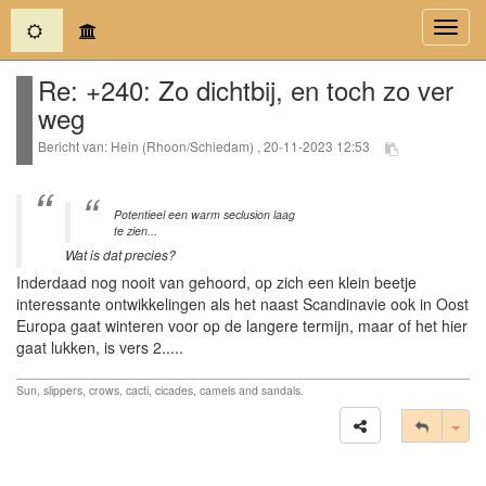
(current)
Toggl
navig
Re: +240: Zo dichtbij, en toch zo ver
weg
Bericht van: Hein (Rhoon/Schiedam) , 20-11-2023 12:53
Potentieel een warm seclusion laag
te zien...
Wat is dat precies?
Inderdaad nog nooit van gehoord, op zich een klein beetje
interessante ontwikkelingen als het naast Scandinavie ook in Oost
Europa gaat winteren voor op de langere termijn, maar of het hier
gaat lukken, is vers 2.....
Sun, slippers, crows, cacti, cicades, camels and sandals.
Tog