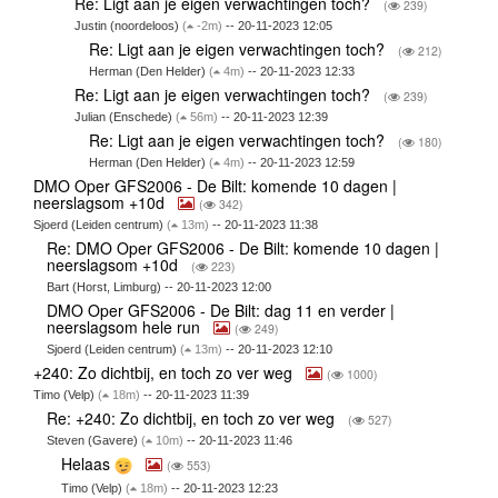
Re: Ligt aan je eigen verwachtingen toch?
(
239)
Justin (noordeloos)
(
-2m)
-- 20-11-2023 12:05
Re: Ligt aan je eigen verwachtingen toch?
(
212)
Herman (Den Helder)
(
4m)
-- 20-11-2023 12:33
Re: Ligt aan je eigen verwachtingen toch?
(
239)
Julian (Enschede)
(
56m)
-- 20-11-2023 12:39
Re: Ligt aan je eigen verwachtingen toch?
(
180)
Herman (Den Helder)
(
4m)
-- 20-11-2023 12:59
DMO Oper GFS2006 - De Bilt: komende 10 dagen |
neerslagsom +10d
(
342)
Sjoerd (Leiden centrum)
(
13m)
-- 20-11-2023 11:38
Re: DMO Oper GFS2006 - De Bilt: komende 10 dagen |
neerslagsom +10d
(
223)
Bart (Horst, Limburg) -- 20-11-2023 12:00
DMO Oper GFS2006 - De Bilt: dag 11 en verder |
neerslagsom hele run
(
249)
Sjoerd (Leiden centrum)
(
13m)
-- 20-11-2023 12:10
+240: Zo dichtbij, en toch zo ver weg
(
1000)
Timo (Velp)
(
18m)
-- 20-11-2023 11:39
Re: +240: Zo dichtbij, en toch zo ver weg
(
527)
Steven (Gavere)
(
10m)
-- 20-11-2023 11:46
Helaas
(
553)
Timo (Velp)
(
18m)
-- 20-11-2023 12:23