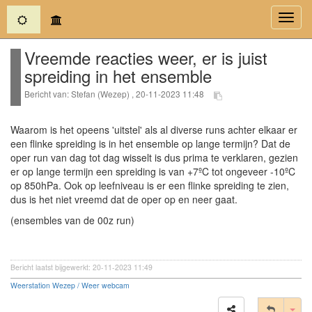
(current)
Toggl
navig
Vreemde reacties weer, er is juist
spreiding in het ensemble
Bericht van: Stefan (Wezep) , 20-11-2023 11:48
Waarom is het opeens 'uitstel' als al diverse runs achter elkaar er
een flinke spreiding is in het ensemble op lange termijn? Dat de
oper run van dag tot dag wisselt is dus prima te verklaren, gezien
er op lange termijn een spreiding is van +7ºC tot ongeveer -10ºC
op 850hPa. Ook op leefniveau is er een flinke spreiding te zien,
dus is het niet vreemd dat de oper op en neer gaat.
(ensembles van de 00z run)
Bericht laatst bijgewerkt: 20-11-2023 11:49
Weerstation Wezep / Weer webcam
Tog