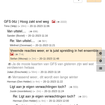
GFS 06z | Hoog zakt snel weg
(
2222)
Timo (Velp)
(
18m)
-- 20-11-2023 11:06
Van uitstel....
(
696)
Sander (Boxtel) -- 20-11-2023 11:16
Re: Van uitstel....
(
561)
Winfred (Zevenaar) -- 20-11-2023 11:21
Vreemde reacties weer, er is juist spreiding in het ensemble
(
714)
Stefan (Wezep)
(
2m)
-- 20-11-2023 11:48
Ja de mooie kaarten van GFS van gisteren zijn wel wat
verdwenen helaas
Julian (Enschede)
(
56m)
-- 20-11-2023 11:18
Verrassend weer.. dit wordt een lange winter
Herman (Den Helder)
(
4m)
-- 20-11-2023 11:22
Ligt aan je eigen verwachtingen toch?
(
553)
Justin (noordeloos)
(
-2m)
-- 20-11-2023 11:24
Re: Ligt aan je eigen verwachtingen toch?
(
331)
Herman (Den Helder)
(
4m)
-- 20-11-2023 12:00