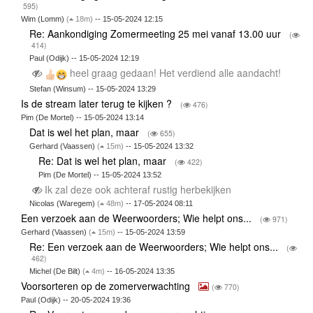
595)
Wim (Lomm)
(
18m)
-- 15-05-2024 12:15
Re: Aankondiging Zomermeeting 25 mei vanaf 13.00 uur
(
414)
Paul (Odijk) -- 15-05-2024 12:19
heel graag gedaan! Het verdiend alle aandacht!
Stefan (Winsum) -- 15-05-2024 13:29
Is de stream later terug te kijken ?
(
476)
Pim (De Mortel) -- 15-05-2024 13:14
Dat is wel het plan, maar
(
655)
Gerhard (Vaassen)
(
15m)
-- 15-05-2024 13:32
Re: Dat is wel het plan, maar
(
422)
Pim (De Mortel) -- 15-05-2024 13:52
Ik zal deze ook achteraf rustig herbekijken
Nicolas (Waregem)
(
48m)
-- 17-05-2024 08:11
Een verzoek aan de Weerwoorders; Wie helpt ons...
(
971)
Gerhard (Vaassen)
(
15m)
-- 15-05-2024 13:59
Re: Een verzoek aan de Weerwoorders; Wie helpt ons...
(
462)
Michel (De Bilt)
(
4m)
-- 16-05-2024 13:35
Voorsorteren op de zomerverwachting
(
770)
Paul (Odijk) -- 20-05-2024 19:36