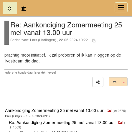
(current)
Toggl
navig
Re: Aankondiging Zomermeeting 25
mei vanaf 13.00 uur
Bericht van: Lars (Harlingen) , 22-05-2024 10:22
prachtig mooi initiatief. Ik zal proberen of ik kan inloggen op de
livestream die dag.
Iedere te koude dag, is er één teveel.
Tog
Aankondiging Zomermeeting 25 mei vanaf 13.00 uur
(
2875)
Paul (Odijk) -- 15-05-2024 09:36
Re: Aankondiging Zomermeeting 25 mei vanaf 13.00 uur
(
1069)