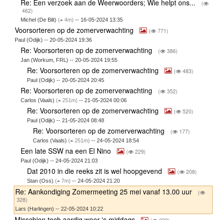
Re: Een verzoek aan de Weerwoorders; Wie helpt ons...
(
462)
Michel (De Bilt)
(
4m)
-- 16-05-2024 13:35
Voorsorteren op de zomerverwachting
(
771)
Paul (Odijk) -- 20-05-2024 19:36
Re: Voorsorteren op de zomerverwachting
(
386)
Jan (Workum, FRL) -- 20-05-2024 19:55
Re: Voorsorteren op de zomerverwachting
(
483)
Paul (Odijk) -- 20-05-2024 20:45
Re: Voorsorteren op de zomerverwachting
(
352)
Carlos (Vaals)
(
251m)
-- 21-05-2024 00:06
Re: Voorsorteren op de zomerverwachting
(
520)
Paul (Odijk) -- 21-05-2024 08:48
Re: Voorsorteren op de zomerverwachting
(
177)
Carlos (Vaals)
(
251m)
-- 24-05-2024 18:54
Een late SSW na een El Nino
(
229)
Paul (Odijk) -- 24-05-2024 21:03
Dat 2010 in die reeks zit is wel hoopgevend
(
208)
Stan (Oss)
(
7m)
-- 24-05-2024 21:20
Re: Aankondiging Zomermeeting 25 mei vanaf 13.00 uur
(
328)
Lars (Harlingen) -- 22-05-2024 10:22
Misschien toch aardig weer 's middags