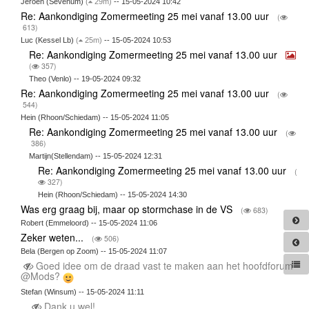
Jeroen (Sevenum)
(
29m)
-- 15-05-2024 10:42
Re: Aankondiging Zomermeeting 25 mei vanaf 13.00 uur
(
613)
Luc (Kessel Lb)
(
25m)
-- 15-05-2024 10:53
Re: Aankondiging Zomermeeting 25 mei vanaf 13.00 uur
(
357)
Theo (Venlo) -- 19-05-2024 09:32
Re: Aankondiging Zomermeeting 25 mei vanaf 13.00 uur
(
544)
Hein (Rhoon/Schiedam) -- 15-05-2024 11:05
Re: Aankondiging Zomermeeting 25 mei vanaf 13.00 uur
(
386)
Martijn(Stellendam) -- 15-05-2024 12:31
Re: Aankondiging Zomermeeting 25 mei vanaf 13.00 uur
(
327)
Hein (Rhoon/Schiedam) -- 15-05-2024 14:30
Was erg graag bij, maar op stormchase in de VS
(
683)
Robert (Emmeloord) -- 15-05-2024 11:06
Zeker weten...
(
506)
Bela (Bergen op Zoom) -- 15-05-2024 11:07
Goed idee om de draad vast te maken aan het hoofdforum
@Mods?
Stefan (Winsum) -- 15-05-2024 11:11
Dank u wel!