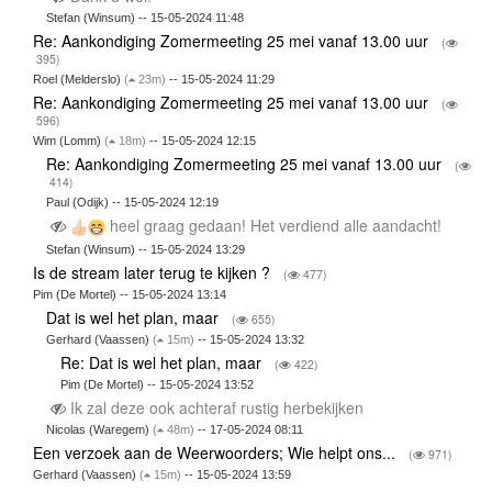
Stefan (Winsum) -- 15-05-2024 11:48
Re: Aankondiging Zomermeeting 25 mei vanaf 13.00 uur
(
395)
Roel (Melderslo)
(
23m)
-- 15-05-2024 11:29
Re: Aankondiging Zomermeeting 25 mei vanaf 13.00 uur
(
596)
Wim (Lomm)
(
18m)
-- 15-05-2024 12:15
Re: Aankondiging Zomermeeting 25 mei vanaf 13.00 uur
(
414)
Paul (Odijk) -- 15-05-2024 12:19
heel graag gedaan! Het verdiend alle aandacht!
Stefan (Winsum) -- 15-05-2024 13:29
Is de stream later terug te kijken ?
(
477)
Pim (De Mortel) -- 15-05-2024 13:14
Dat is wel het plan, maar
(
655)
Gerhard (Vaassen)
(
15m)
-- 15-05-2024 13:32
Re: Dat is wel het plan, maar
(
422)
Pim (De Mortel) -- 15-05-2024 13:52
Ik zal deze ook achteraf rustig herbekijken
Nicolas (Waregem)
(
48m)
-- 17-05-2024 08:11
Een verzoek aan de Weerwoorders; Wie helpt ons...
(
971)
Gerhard (Vaassen)
(
15m)
-- 15-05-2024 13:59