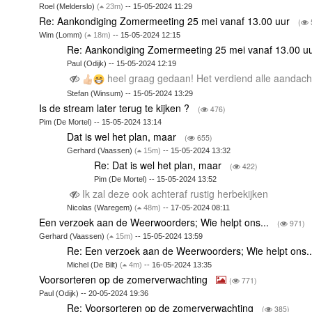
Roel (Melderslo)
(
23m)
-- 15-05-2024 11:29
Re: Aankondiging Zomermeeting 25 mei vanaf 13.00 uur
(
Wim (Lomm)
(
18m)
-- 15-05-2024 12:15
Re: Aankondiging Zomermeeting 25 mei vanaf 13.00 u
Paul (Odijk) -- 15-05-2024 12:19
heel graag gedaan! Het verdiend alle aandach
Stefan (Winsum) -- 15-05-2024 13:29
Is de stream later terug te kijken ?
(
476)
Pim (De Mortel) -- 15-05-2024 13:14
Dat is wel het plan, maar
(
655)
Gerhard (Vaassen)
(
15m)
-- 15-05-2024 13:32
Re: Dat is wel het plan, maar
(
422)
Pim (De Mortel) -- 15-05-2024 13:52
Ik zal deze ook achteraf rustig herbekijken
Nicolas (Waregem)
(
48m)
-- 17-05-2024 08:11
Een verzoek aan de Weerwoorders; Wie helpt ons...
(
971)
Gerhard (Vaassen)
(
15m)
-- 15-05-2024 13:59
Re: Een verzoek aan de Weerwoorders; Wie helpt ons.
Michel (De Bilt)
(
4m)
-- 16-05-2024 13:35
Voorsorteren op de zomerverwachting
(
771)
Paul (Odijk) -- 20-05-2024 19:36
Re: Voorsorteren op de zomerverwachting
(
385)