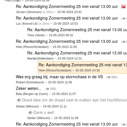
Paul (Odijk) -- 15-05-2024 09:36
Re: Aankondiging Zomermeeting 25 mei vanaf 13.00 uur
Jeroen (Sevenum)
(
29m)
-- 15-05-2024 10:42
Re: Aankondiging Zomermeeting 25 mei vanaf 13.00 uur
(
Luc (Kessel Lb)
(
25m)
-- 15-05-2024 10:53
Re: Aankondiging Zomermeeting 25 mei vanaf 13.00 u
Theo (Venlo) -- 19-05-2024 09:32
Re: Aankondiging Zomermeeting 25 mei vanaf 13.00 uur
(
Hein (Rhoon/Schiedam) -- 15-05-2024 11:05
Re: Aankondiging Zomermeeting 25 mei vanaf 13.00 u
Martijn(Stellendam) -- 15-05-2024 12:31
Re: Aankondiging Zomermeeting 25 mei vanaf 1
Hein (Rhoon/Schiedam) -- 15-05-2024 14:30
Was erg graag bij, maar op stormchase in de VS
(
683)
Robert (Emmeloord) -- 15-05-2024 11:06
Zeker weten...
(
506)
Bela (Bergen op Zoom) -- 15-05-2024 11:07
Goed idee om de draad vast te maken aan het hoofdfo
Stefan (Winsum) -- 15-05-2024 11:11
Dank u wel!
Stefan (Winsum) -- 15-05-2024 11:48
Re: Aankondiging Zomermeeting 25 mei vanaf 13.00 uur
(