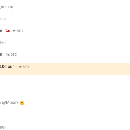
(
1069)
613)
ur
(
357)
544)
ur
(
385)
3.00 uur
(
327)
rum @Mods?
395)