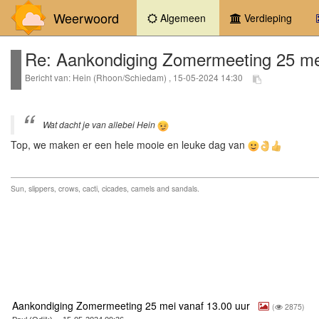
Weerwoord
(current)
Algemeen
Verdieping
Re: Aankondiging Zomermeeting 25 mei
Bericht van: Hein (Rhoon/Schiedam) , 15-05-2024 14:30
Wat dacht je van allebei Hein
Top, we maken er een hele mooie en leuke dag van
Sun, slippers, crows, cacti, cicades, camels and sandals.
Aankondiging Zomermeeting 25 mei vanaf 13.00 uur
(
2875)