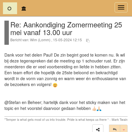
(current)
Toggl
navig
Re: Aankondiging Zomermeeting 25
mei vanaf 13.00 uur
Bericht van: Wim (Lomm) , 15-05-2024 12:15
Dank voor het delen Paul! De zin begint goed te komen nu. Ik wil
bij deze tegenspreken dat de meeting op 1 schouder rust. Er zijn
meerderen die er veel voorbereiding en liefde in hebben zitten.
Een team effort die hopelijk de 25ste beloond en bekrachtigd
wordt in de vorm van zonnig en warm weer én enthousiasme van
de bezoekers en volgers!
@Stefan en Beheer; hartelijk dank voor het sticky maken van het
topic en het voorstel daarvoor gedaan hebben
''Temper is what gets most of us into trouble. Pride is what keeps us there “ - Mark Twain
Tog