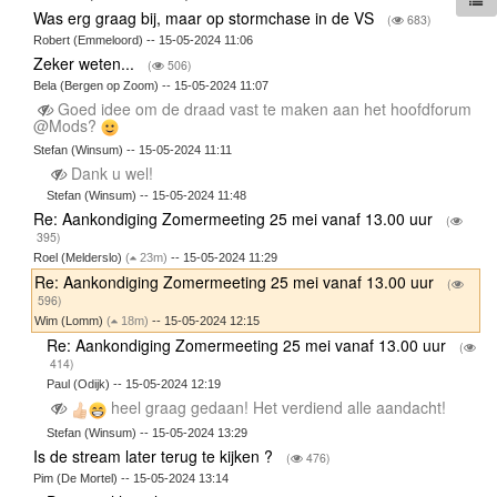
Was erg graag bij, maar op stormchase in de VS
(
683)
Robert (Emmeloord) -- 15-05-2024 11:06
Zeker weten...
(
506)
Bela (Bergen op Zoom) -- 15-05-2024 11:07
Goed idee om de draad vast te maken aan het hoofdforum
@Mods?
Stefan (Winsum) -- 15-05-2024 11:11
Dank u wel!
Stefan (Winsum) -- 15-05-2024 11:48
Re: Aankondiging Zomermeeting 25 mei vanaf 13.00 uur
(
395)
Roel (Melderslo)
(
23m)
-- 15-05-2024 11:29
Re: Aankondiging Zomermeeting 25 mei vanaf 13.00 uur
(
596)
Wim (Lomm)
(
18m)
-- 15-05-2024 12:15
Re: Aankondiging Zomermeeting 25 mei vanaf 13.00 uur
(
414)
Paul (Odijk) -- 15-05-2024 12:19
heel graag gedaan! Het verdiend alle aandacht!
Stefan (Winsum) -- 15-05-2024 13:29
Is de stream later terug te kijken ?
(
476)
Pim (De Mortel) -- 15-05-2024 13:14