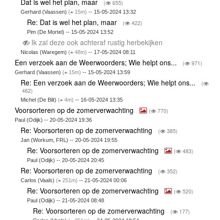
Dat is wel het plan, maar
(
655)
Gerhard (Vaassen)
(
15m)
-- 15-05-2024 13:32
Re: Dat is wel het plan, maar
(
422)
Pim (De Mortel) -- 15-05-2024 13:52
Ik zal deze ook achteraf rustig herbekijken
Nicolas (Waregem)
(
48m)
-- 17-05-2024 08:11
Een verzoek aan de Weerwoorders; Wie helpt ons...
(
971)
Gerhard (Vaassen)
(
15m)
-- 15-05-2024 13:59
Re: Een verzoek aan de Weerwoorders; Wie helpt ons...
(
462)
Michel (De Bilt)
(
4m)
-- 16-05-2024 13:35
Voorsorteren op de zomerverwachting
(
770)
Paul (Odijk) -- 20-05-2024 19:36
Re: Voorsorteren op de zomerverwachting
(
385)
Jan (Workum, FRL) -- 20-05-2024 19:55
Re: Voorsorteren op de zomerverwachting
(
483)
Paul (Odijk) -- 20-05-2024 20:45
Re: Voorsorteren op de zomerverwachting
(
352)
Carlos (Vaals)
(
251m)
-- 21-05-2024 00:06
Re: Voorsorteren op de zomerverwachting
(
520)
Paul (Odijk) -- 21-05-2024 08:48
Re: Voorsorteren op de zomerverwachting
(
177)