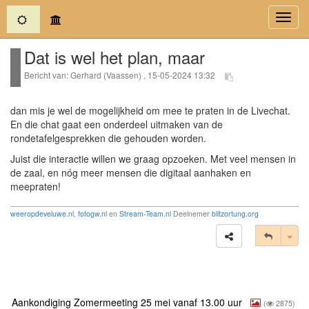
(current)
Toggl
navig
Dat is wel het plan, maar
Bericht van: Gerhard (Vaassen) , 15-05-2024 13:32
dan mis je wel de mogelijkheid om mee te praten in de Livechat.
En die chat gaat een onderdeel uitmaken van de
rondetafelgesprekken die gehouden worden.
Juist die interactie willen we graag opzoeken. Met veel mensen in
de zaal, en nóg meer mensen die digitaal aanhaken en
meepraten!
weeropdeveluwe.nl
,
fotogw.nl
en
Stream-Team.nl
Deelnemer
blitzortung.org
Tog
Aankondiging Zomermeeting 25 mei vanaf 13.00 uur
(
2875)