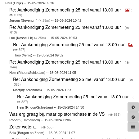
Paul (Odijk) -- 15-05-2024 09:36
Re: Aankondiging Zomermeeting 25 mei vanaf 13.00 uur
(
1069)
Jeroen (Sevenum)
(
29m)
-- 15-05-2024 10:42
Re: Aankondiging Zomermeeting 25 mei vanaf 13.00 uur
(
613)
Luc (Kessel Lb)
(
25m)
-- 15-05-2024 10:53
Re: Aankondiging Zomermeeting 25 mei vanaf 13.00 uur
(
357)
Theo (Venlo) -- 19-05-2024 09:32
Re: Aankondiging Zomermeeting 25 mei vanaf 13.00 uur
(
544)
Hein (Rhoon/Schiedam) -- 15-05-2024 11:05
Re: Aankondiging Zomermeeting 25 mei vanaf 13.00 uur
(
386)
Martijn(Stellendam) -- 15-05-2024 12:31
Re: Aankondiging Zomermeeting 25 mei vanaf 13.00 uur
(
327)
Hein (Rhoon/Schiedam) -- 15-05-2024 14:30
Was erg graag bij, maar op stormchase in de VS
(
683)
Robert (Emmeloord) -- 15-05-2024 11:06
Zeker weten...
(
506)
Bela (Bergen op Zoom) -- 15-05-2024 11:07