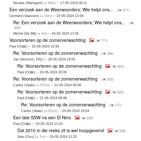
Nicolas (Waregem)
(
48m)
-- 17-05-2024 08:11
Een verzoek aan de Weerwoorders; Wie helpt ons...
(
971)
Gerhard (Vaassen)
(
15m)
-- 15-05-2024 13:59
Re: Een verzoek aan de Weerwoorders; Wie helpt ons...
(
462)
Michel (De Bilt)
(
4m)
-- 16-05-2024 13:35
Voorsorteren op de zomerverwachting
(
771)
Paul (Odijk) -- 20-05-2024 19:36
Re: Voorsorteren op de zomerverwachting
(
386)
Jan (Workum, FRL) -- 20-05-2024 19:55
Re: Voorsorteren op de zomerverwachting
(
483)
Paul (Odijk) -- 20-05-2024 20:45
Re: Voorsorteren op de zomerverwachting
(
352)
Carlos (Vaals)
(
251m)
-- 21-05-2024 00:06
Re: Voorsorteren op de zomerverwachting
(
520)
Paul (Odijk) -- 21-05-2024 08:48
Re: Voorsorteren op de zomerverwachting
(
177)
Carlos (Vaals)
(
251m)
-- 24-05-2024 18:54
Een late SSW na een El Nino
(
229)
Paul (Odijk) -- 24-05-2024 21:03
Dat 2010 in die reeks zit is wel hoopgevend
(
208)
Stan (Oss)
(
7m)
-- 24-05-2024 21:20