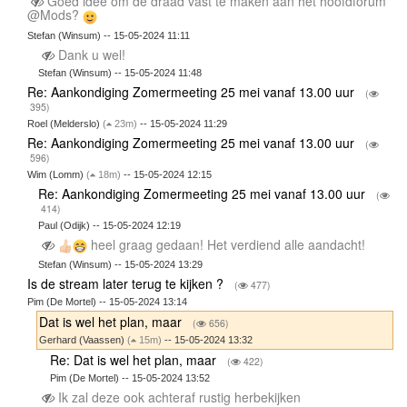
Goed idee om de draad vast te maken aan het hoofdforum
@Mods?
Stefan (Winsum) -- 15-05-2024 11:11
Dank u wel!
Stefan (Winsum) -- 15-05-2024 11:48
Re: Aankondiging Zomermeeting 25 mei vanaf 13.00 uur
(
395)
Roel (Melderslo)
(
23m)
-- 15-05-2024 11:29
Re: Aankondiging Zomermeeting 25 mei vanaf 13.00 uur
(
596)
Wim (Lomm)
(
18m)
-- 15-05-2024 12:15
Re: Aankondiging Zomermeeting 25 mei vanaf 13.00 uur
(
414)
Paul (Odijk) -- 15-05-2024 12:19
heel graag gedaan! Het verdiend alle aandacht!
Stefan (Winsum) -- 15-05-2024 13:29
Is de stream later terug te kijken ?
(
477)
Pim (De Mortel) -- 15-05-2024 13:14
Dat is wel het plan, maar
(
656)
Gerhard (Vaassen)
(
15m)
-- 15-05-2024 13:32
Re: Dat is wel het plan, maar
(
422)
Pim (De Mortel) -- 15-05-2024 13:52
Ik zal deze ook achteraf rustig herbekijken