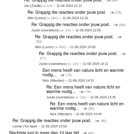
(
269)
Jan (Zwolle)
(
1m)
-- 11-06-2024 12:12
Re: Grappig die reacties onder jouw post.
(
279)
Wim (Lomm)
(
18m)
-- 11-06-2024 12:16
Re: Grappig die reacties onder jouw post.
(
246)
Justin (noordeloos)
(
-2m)
-- 11-06-2024 12:55
Re: Grappig die reacties onder jouw post.
(
253)
Wim (Lomm)
(
18m)
-- 11-06-2024 14:00
Re: Grappig die reacties onder jouw post.
(
217)
Justin (noordeloos)
(
-2m)
-- 11-06-2024 14:11
Een mens heeft van nature licht en warmte
nodig...
(
175)
Nick (Wierden) -- 11-06-2024 14:31
Re: Een mens heeft van nature licht en
warmte nodig...
(
179)
Justin (noordeloos)
(
-2m)
-- 11-06-2024 14:35
Re: Een mens heeft van nature licht en
warmte nodig...
(
283)
Nick (Wierden) -- 11-06-2024 14:44
Re: Grappig die reacties onder jouw post.
(
180)
Leonie (Ter Apel) -- 11-06-2024 13:50
Slechtste juni in meer dan 10 jaar tijd
(
462)