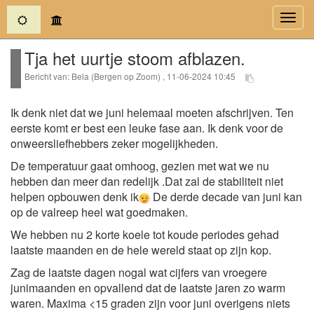
(current)
Toggl
navig
Tja het uurtje stoom afblazen.
Bericht van: Bela (Bergen op Zoom) , 11-06-2024 10:45
Ik denk niet dat we juni helemaal moeten afschrijven. Ten
eerste komt er best een leuke fase aan. Ik denk voor de
onweersliefhebbers zeker mogelijkheden.
De temperatuur gaat omhoog, gezien met wat we nu
hebben dan meer dan redelijk .Dat zal de stabiliteit niet
helpen opbouwen denk ik
De derde decade van juni kan
op de valreep heel wat goedmaken.
We hebben nu 2 korte koele tot koude periodes gehad
laatste maanden en de hele wereld staat op zijn kop.
Zag de laatste dagen nogal wat cijfers van vroegere
junimaanden en opvallend dat de laatste jaren zo warm
waren. Maxima <15 graden zijn voor juni overigens niets