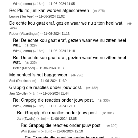
Wim (Lomm)
(
18m)
-- 11-06-2024 11:05
Re: Pluim: juni kan worden afgeschreven
(
275)
Leonie (Ter Apel) -- 11-06-2024 11:02
De echte kou gaat eraf, gezien waar we nu zitten heel wat.
(
424)
Robert(Vlaardingen) -- 11-06-2024 11:13
Re: De echte kou gaat eraf, gezien waar we nu zitten heel
wat.
(
329)
Wim (Lomm)
(
18m)
-- 11-06-2024 11:18
Re: De echte kou gaat eraf, gezien waar we nu zitten heel
wat.
(
235)
Peter (Meppel) -- 11-06-2024 11:30
Momenteel is het baggerweer
(
296)
Stef (Doetinchem) -- 11-06-2024 11:39
Grappig die reacties onder jouw post.
(
482)
Jan (Zwolle)
(
1m)
-- 11-06-2024 11:44
Re: Grappig die reacties onder jouw post.
(
330)
Wim (Lomm)
(
18m)
-- 11-06-2024 12:01
Re: Grappig die reacties onder jouw post.
(
301)
Jan (Zwolle)
(
1m)
-- 11-06-2024 12:05
Re: Grappig die reacties onder jouw post.
(
300)
Wim (Lomm)
(
18m)
-- 11-06-2024 12:10
Re: Grappig die reacties onder jouw post.