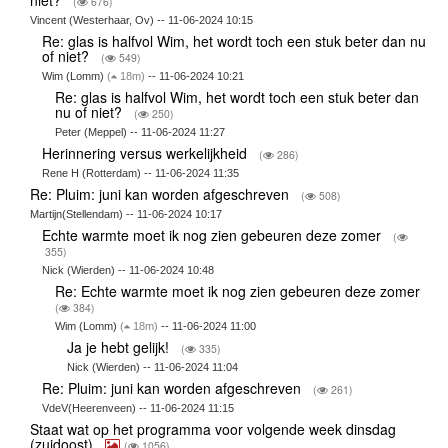
(
676)
Vincent (Westerhaar, Ov) -- 11-06-2024 10:15
Re: glas is halfvol Wim, het wordt toch een stuk beter dan nu
of niet?
(
549)
Wim (Lomm)
(
18m)
-- 11-06-2024 10:21
Re: glas is halfvol Wim, het wordt toch een stuk beter dan
nu of niet?
(
250)
Peter (Meppel) -- 11-06-2024 11:27
Herinnering versus werkelijkheid
(
286)
Rene H (Rotterdam) -- 11-06-2024 11:35
Re: Pluim: juni kan worden afgeschreven
(
508)
Martijn(Stellendam) -- 11-06-2024 10:17
Echte warmte moet ik nog zien gebeuren deze zomer
(
355)
Nick (Wierden) -- 11-06-2024 10:48
Re: Echte warmte moet ik nog zien gebeuren deze zomer
(
384)
Wim (Lomm)
(
18m)
-- 11-06-2024 11:00
Ja je hebt gelijk!
(
335)
Nick (Wierden) -- 11-06-2024 11:04
Re: Pluim: juni kan worden afgeschreven
(
261)
VdeV(Heerenveen) -- 11-06-2024 11:15
Staat wat op het programma voor volgende week dinsdag
(zuidoost)
(
1056)