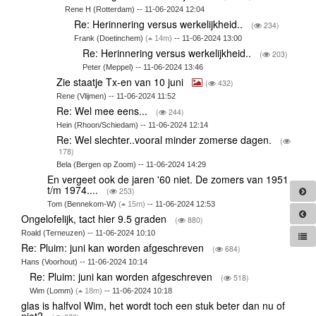
Rene H (Rotterdam) -- 11-06-2024 12:04
Re: Herinnering versus werkelijkheid..
(
234)
Frank (Doetinchem)
(
14m)
-- 11-06-2024 13:00
Re: Herinnering versus werkelijkheid..
(
203)
Peter (Meppel) -- 11-06-2024 13:46
Zie staatje Tx-en van 10 juni
(
432)
Rene (Vlijmen) -- 11-06-2024 11:52
Re: Wel mee eens...
(
244)
Hein (Rhoon/Schiedam) -- 11-06-2024 12:14
Re: Wel slechter..vooral minder zomerse dagen.
(
178)
Bela (Bergen op Zoom) -- 11-06-2024 14:29
En vergeet ook de jaren '60 niet. De zomers van 1951
t/m 1974....
(
253)
Tom (Bennekom-W)
(
15m)
-- 11-06-2024 12:53
Ongelofelijk, tact hier 9.5 graden
(
880)
Roald (Terneuzen) -- 11-06-2024 10:10
Re: Pluim: juni kan worden afgeschreven
(
684)
Hans (Voorhout) -- 11-06-2024 10:14
Re: Pluim: juni kan worden afgeschreven
(
518)
Wim (Lomm)
(
18m)
-- 11-06-2024 10:18
glas is halfvol Wim, het wordt toch een stuk beter dan nu of
niet?