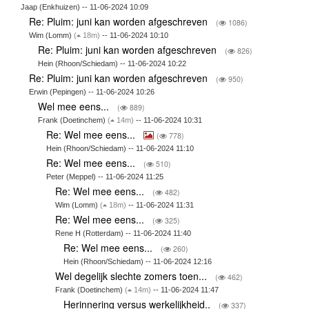
Jaap (Enkhuizen) -- 11-06-2024 10:09
Re: Pluim: juni kan worden afgeschreven
(
1086)
Wim (Lomm)
(
18m)
-- 11-06-2024 10:10
Re: Pluim: juni kan worden afgeschreven
(
826)
Hein (Rhoon/Schiedam) -- 11-06-2024 10:22
Re: Pluim: juni kan worden afgeschreven
(
950)
Erwin (Pepingen) -- 11-06-2024 10:26
Wel mee eens...
(
889)
Frank (Doetinchem)
(
14m)
-- 11-06-2024 10:31
Re: Wel mee eens...
(
778)
Hein (Rhoon/Schiedam) -- 11-06-2024 11:10
Re: Wel mee eens...
(
510)
Peter (Meppel) -- 11-06-2024 11:25
Re: Wel mee eens...
(
482)
Wim (Lomm)
(
18m)
-- 11-06-2024 11:31
Re: Wel mee eens...
(
325)
Rene H (Rotterdam) -- 11-06-2024 11:40
Re: Wel mee eens...
(
260)
Hein (Rhoon/Schiedam) -- 11-06-2024 12:16
Wel degelijk slechte zomers toen...
(
462)
Frank (Doetinchem)
(
14m)
-- 11-06-2024 11:47
Herinnering versus werkelijkheid..
(
337)