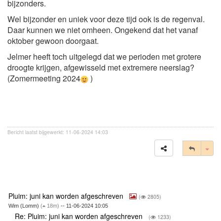
bijzonders.
Wel bijzonder en uniek voor deze tijd ook is de regenval.
Daar kunnen we niet omheen. Ongekend dat het vanaf
oktober gewoon doorgaat.
Jelmer heeft toch uitgelegd dat we perioden met grotere
droogte krijgen, afgewisseld met extremere neerslag?
(Zomermeeting 2024
)
Bericht laatst bijgewerkt: 11-06-2024 14:03
Tog
Pluim: juni kan worden afgeschreven
(
2805)
Wim (Lomm)
(
18m)
-- 11-06-2024 10:05
Re: Pluim: juni kan worden afgeschreven
(
1233)