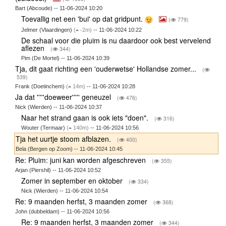
Bart (Abcoude) -- 11-06-2024 10:20
Toevallig net een 'bui' op dat gridpunt.
(
779)
Jelmer (Vlaardingen)
(
-2m)
-- 11-06-2024 10:22
De schaal voor die pluim is nu daardoor ook best vervelend
aflezen
(
344)
Pim (De Mortel) -- 11-06-2024 10:39
Tja, dit gaat richting een 'ouderwetse' Hollandse zomer...
(
539)
Frank (Doetinchem)
(
14m)
-- 11-06-2024 10:28
Ja dat '''''doeweer''''' geneuzel
(
476)
Nick (Wierden) -- 11-06-2024 10:37
Naar het strand gaan is ook iets "doen".
(
316)
Wouter (Termaar)
(
140m)
-- 11-06-2024 10:56
Tja het uurtje stoom afblazen.
(
400)
Bela (Bergen op Zoom) -- 11-06-2024 10:45
Re: Pluim: juni kan worden afgeschreven
(
355)
Arjan (Piershil) -- 11-06-2024 10:52
Zomer in september en oktober
(
334)
Nick (Wierden) -- 11-06-2024 10:54
Re: 9 maanden herfst, 3 maanden zomer
(
368)
John (dubbeldam) -- 11-06-2024 10:56
Re: 9 maanden herfst, 3 maanden zomer
(
344)