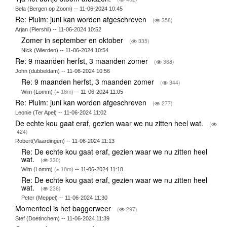
Bela (Bergen op Zoom) -- 11-06-2024 10:45
Re: Pluim: juni kan worden afgeschreven
(
358)
Arjan (Piershil) -- 11-06-2024 10:52
Zomer in september en oktober
(
335)
Nick (Wierden) -- 11-06-2024 10:54
Re: 9 maanden herfst, 3 maanden zomer
(
368)
John (dubbeldam) -- 11-06-2024 10:56
Re: 9 maanden herfst, 3 maanden zomer
(
344)
Wim (Lomm)
(
18m)
-- 11-06-2024 11:05
Re: Pluim: juni kan worden afgeschreven
(
277)
Leonie (Ter Apel) -- 11-06-2024 11:02
De echte kou gaat eraf, gezien waar we nu zitten heel wat.
(
424)
Robert(Vlaardingen) -- 11-06-2024 11:13
Re: De echte kou gaat eraf, gezien waar we nu zitten heel
wat.
(
330)
Wim (Lomm)
(
18m)
-- 11-06-2024 11:18
Re: De echte kou gaat eraf, gezien waar we nu zitten heel
wat.
(
236)
Peter (Meppel) -- 11-06-2024 11:30
Momenteel is het baggerweer
(
297)
Stef (Doetinchem) -- 11-06-2024 11:39