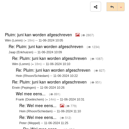
Tog
Pluim: juni kan worden afgeschreven
(
2807)
Wim (Lomm)
(
18m)
-- 11-06-2024 10:05
Re: Pluim: juni kan worden afgeschreven
(
1234)
Jaap (Enkhuizen) -- 11-06-2024 10:09
Re: Pluim: juni kan worden afgeschreven
(
1087)
Wim (Lomm)
(
18m)
-- 11-06-2024 10:10
Re: Pluim: juni kan worden afgeschreven
(
827)
Hein (Rhoon/Schiedam) -- 11-06-2024 10:22
Re: Pluim: juni kan worden afgeschreven
(
951)
Erwin (Pepingen) -- 11-06-2024 10:26
Wel mee eens...
(
891)
Frank (Doetinchem)
(
14m)
-- 11-06-2024 10:31
Re: Wel mee eens...
(
779)
Hein (Rhoon/Schiedam) -- 11-06-2024 11:10
Re: Wel mee eens...
(
512)
Peter (Meppel) -- 11-06-2024 11:25
Re: Wel mee eens...