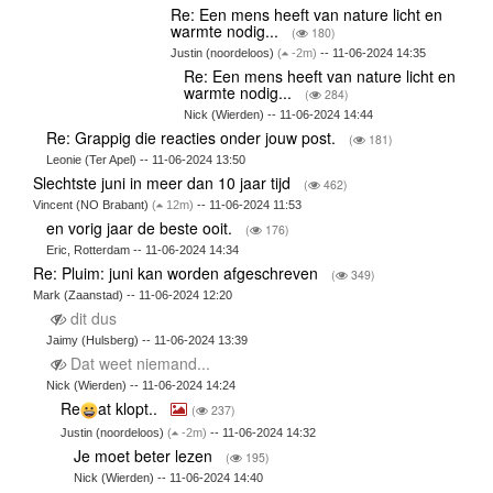
Re: Een mens heeft van nature licht en
warmte nodig...
(
180)
Justin (noordeloos)
(
-2m)
-- 11-06-2024 14:35
Re: Een mens heeft van nature licht en
warmte nodig...
(
284)
Nick (Wierden) -- 11-06-2024 14:44
Re: Grappig die reacties onder jouw post.
(
181)
Leonie (Ter Apel) -- 11-06-2024 13:50
Slechtste juni in meer dan 10 jaar tijd
(
462)
Vincent (NO Brabant)
(
12m)
-- 11-06-2024 11:53
en vorig jaar de beste ooit.
(
176)
Eric, Rotterdam -- 11-06-2024 14:34
Re: Pluim: juni kan worden afgeschreven
(
349)
Mark (Zaanstad) -- 11-06-2024 12:20
dit dus
Jaimy (Hulsberg) -- 11-06-2024 13:39
Dat weet niemand...
Nick (Wierden) -- 11-06-2024 14:24
Re
at klopt..
(
237)
Justin (noordeloos)
(
-2m)
-- 11-06-2024 14:32
Je moet beter lezen
(
195)
Nick (Wierden) -- 11-06-2024 14:40