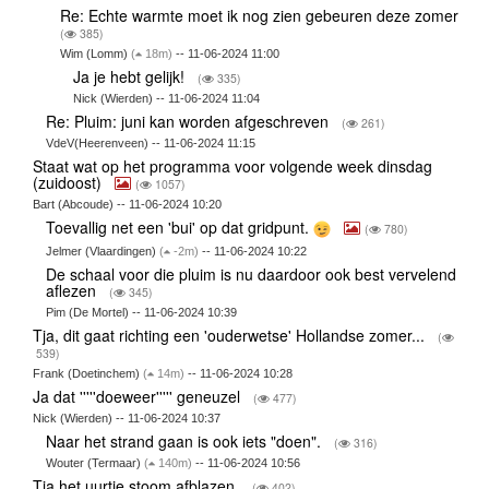
Re: Echte warmte moet ik nog zien gebeuren deze zomer
(
385)
Wim (Lomm)
(
18m)
-- 11-06-2024 11:00
Ja je hebt gelijk!
(
335)
Nick (Wierden) -- 11-06-2024 11:04
Re: Pluim: juni kan worden afgeschreven
(
261)
VdeV(Heerenveen) -- 11-06-2024 11:15
Staat wat op het programma voor volgende week dinsdag
(zuidoost)
(
1057)
Bart (Abcoude) -- 11-06-2024 10:20
Toevallig net een 'bui' op dat gridpunt.
(
780)
Jelmer (Vlaardingen)
(
-2m)
-- 11-06-2024 10:22
De schaal voor die pluim is nu daardoor ook best vervelend
aflezen
(
345)
Pim (De Mortel) -- 11-06-2024 10:39
Tja, dit gaat richting een 'ouderwetse' Hollandse zomer...
(
539)
Frank (Doetinchem)
(
14m)
-- 11-06-2024 10:28
Ja dat '''''doeweer''''' geneuzel
(
477)
Nick (Wierden) -- 11-06-2024 10:37
Naar het strand gaan is ook iets "doen".
(
316)
Wouter (Termaar)
(
140m)
-- 11-06-2024 10:56
Tja het uurtje stoom afblazen.
(
402)