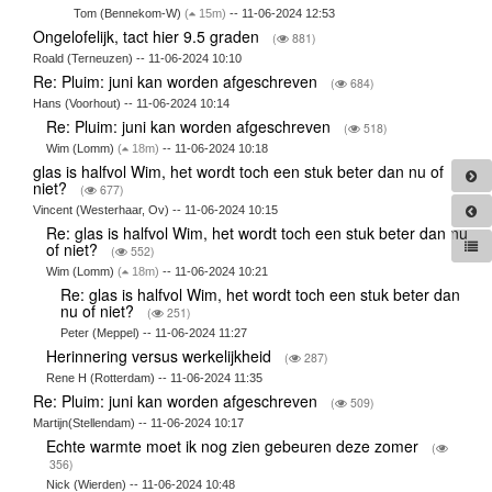
Tom (Bennekom-W)
(
15m)
-- 11-06-2024 12:53
Ongelofelijk, tact hier 9.5 graden
(
881)
Roald (Terneuzen) -- 11-06-2024 10:10
Re: Pluim: juni kan worden afgeschreven
(
684)
Hans (Voorhout) -- 11-06-2024 10:14
Re: Pluim: juni kan worden afgeschreven
(
518)
Wim (Lomm)
(
18m)
-- 11-06-2024 10:18
glas is halfvol Wim, het wordt toch een stuk beter dan nu of
niet?
(
677)
Vincent (Westerhaar, Ov) -- 11-06-2024 10:15
Re: glas is halfvol Wim, het wordt toch een stuk beter dan nu
of niet?
(
552)
Wim (Lomm)
(
18m)
-- 11-06-2024 10:21
Re: glas is halfvol Wim, het wordt toch een stuk beter dan
nu of niet?
(
251)
Peter (Meppel) -- 11-06-2024 11:27
Herinnering versus werkelijkheid
(
287)
Rene H (Rotterdam) -- 11-06-2024 11:35
Re: Pluim: juni kan worden afgeschreven
(
509)
Martijn(Stellendam) -- 11-06-2024 10:17
Echte warmte moet ik nog zien gebeuren deze zomer
(
356)
Nick (Wierden) -- 11-06-2024 10:48