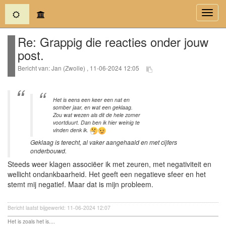
(current)
Toggl
navig
Re: Grappig die reacties onder jouw
post.
Bericht van: Jan (Zwolle) , 11-06-2024 12:05
Het is eens een keer een nat en
somber jaar, en wat een geklaag.
Zou wat wezen als dit de hele zomer
voortduurt. Dan ben ik hier weinig te
vinden denk ik.
Geklaag is terecht, al vaker aangehaald en met cijfers
onderbouwd.
Steeds weer klagen associëer ik met zeuren, met negativiteit en
wellicht ondankbaarheid. Het geeft een negatieve sfeer en het
stemt mij negatief. Maar dat is mijn probleem.
Bericht laatst bijgewerkt: 11-06-2024 12:07
Het is zoals het is....