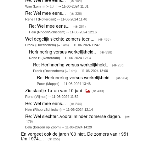
(
484)
Wim (Lomm)
(
18m)
-- 11-06-2024 11:31
Re: Wel mee eens...
(
326)
Rene H (Rotterdam) -- 11-06-2024 11:40
Re: Wel mee eens...
(
261)
Hein (Rhoon/Schiedam) -- 11-06-2024 12:16
Wel degelijk slechte zomers toen...
(
463)
Frank (Doetinchem)
(
14m)
-- 11-06-2024 11:47
Herinnering versus werkelijkheid..
(
338)
Rene H (Rotterdam) -- 11-06-2024 12:04
Re: Herinnering versus werkelijkheid..
(
235)
Frank (Doetinchem)
(
14m)
-- 11-06-2024 13:00
Re: Herinnering versus werkelijkheid..
(
204)
Peter (Meppel) -- 11-06-2024 13:46
Zie staatje Tx-en van 10 juni
(
433)
Rene (Vlijmen) -- 11-06-2024 11:52
Re: Wel mee eens...
(
244)
Hein (Rhoon/Schiedam) -- 11-06-2024 12:14
Re: Wel slechter..vooral minder zomerse dagen.
(
179)
Bela (Bergen op Zoom) -- 11-06-2024 14:29
En vergeet ook de jaren '60 niet. De zomers van 1951
t/m 1974....
(
255)