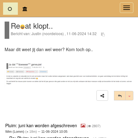
(current)
Toggl
navig
Re
at klopt..
Bericht van: Justin (noordeloos) , 11-06-2024 14:32
Maar dit weet jij dan wel weer? Kom toch op..
Tog
Pluim: juni kan worden afgeschreven
(
2807)
Wim (Lomm)
(
18m)
-- 11-06-2024 10:05
Re: Pluim: juni kan worden afgeschreven