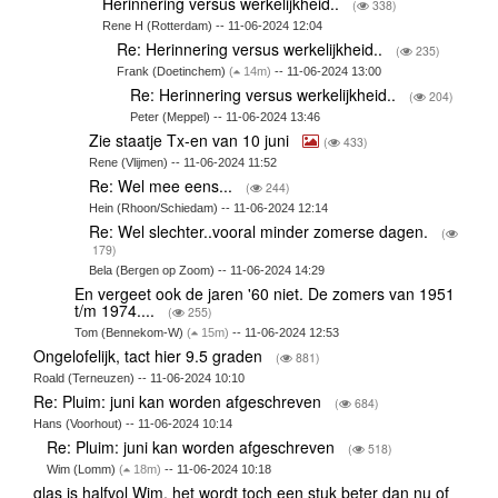
Herinnering versus werkelijkheid..
(
338)
Rene H (Rotterdam) -- 11-06-2024 12:04
Re: Herinnering versus werkelijkheid..
(
235)
Frank (Doetinchem)
(
14m)
-- 11-06-2024 13:00
Re: Herinnering versus werkelijkheid..
(
204)
Peter (Meppel) -- 11-06-2024 13:46
Zie staatje Tx-en van 10 juni
(
433)
Rene (Vlijmen) -- 11-06-2024 11:52
Re: Wel mee eens...
(
244)
Hein (Rhoon/Schiedam) -- 11-06-2024 12:14
Re: Wel slechter..vooral minder zomerse dagen.
(
179)
Bela (Bergen op Zoom) -- 11-06-2024 14:29
En vergeet ook de jaren '60 niet. De zomers van 1951
t/m 1974....
(
255)
Tom (Bennekom-W)
(
15m)
-- 11-06-2024 12:53
Ongelofelijk, tact hier 9.5 graden
(
881)
Roald (Terneuzen) -- 11-06-2024 10:10
Re: Pluim: juni kan worden afgeschreven
(
684)
Hans (Voorhout) -- 11-06-2024 10:14
Re: Pluim: juni kan worden afgeschreven
(
518)
Wim (Lomm)
(
18m)
-- 11-06-2024 10:18
glas is halfvol Wim, het wordt toch een stuk beter dan nu of