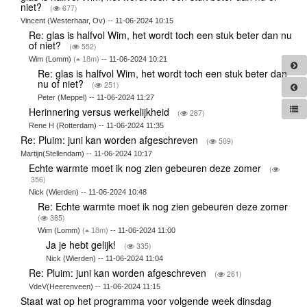
niet?
(
677)
Vincent (Westerhaar, Ov) -- 11-06-2024 10:15
Re: glas is halfvol Wim, het wordt toch een stuk beter dan nu
of niet?
(
552)
Wim (Lomm)
(
18m)
-- 11-06-2024 10:21
Re: glas is halfvol Wim, het wordt toch een stuk beter dan
nu of niet?
(
251)
Peter (Meppel) -- 11-06-2024 11:27
Herinnering versus werkelijkheid
(
287)
Rene H (Rotterdam) -- 11-06-2024 11:35
Re: Pluim: juni kan worden afgeschreven
(
509)
Martijn(Stellendam) -- 11-06-2024 10:17
Echte warmte moet ik nog zien gebeuren deze zomer
(
356)
Nick (Wierden) -- 11-06-2024 10:48
Re: Echte warmte moet ik nog zien gebeuren deze zomer
(
385)
Wim (Lomm)
(
18m)
-- 11-06-2024 11:00
Ja je hebt gelijk!
(
335)
Nick (Wierden) -- 11-06-2024 11:04
Re: Pluim: juni kan worden afgeschreven
(
261)
VdeV(Heerenveen) -- 11-06-2024 11:15
Staat wat op het programma voor volgende week dinsdag