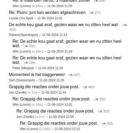
Re: 9 maanden herfst, 3 maanden zomer
(
344)
Wim (Lomm)
(
18m)
-- 11-06-2024 11:05
Re: Pluim: juni kan worden afgeschreven
(
277)
Leonie (Ter Apel) -- 11-06-2024 11:02
De echte kou gaat eraf, gezien waar we nu zitten heel wat.
(
424)
Robert(Vlaardingen) -- 11-06-2024 11:13
Re: De echte kou gaat eraf, gezien waar we nu zitten heel
wat.
(
330)
Wim (Lomm)
(
18m)
-- 11-06-2024 11:18
Re: De echte kou gaat eraf, gezien waar we nu zitten heel
wat.
(
236)
Peter (Meppel) -- 11-06-2024 11:30
Momenteel is het baggerweer
(
297)
Stef (Doetinchem) -- 11-06-2024 11:39
Grappig die reacties onder jouw post.
(
483)
Jan (Zwolle)
(
1m)
-- 11-06-2024 11:44
Re: Grappig die reacties onder jouw post.
(
330)
Wim (Lomm)
(
18m)
-- 11-06-2024 12:01
Re: Grappig die reacties onder jouw post.
(
305)
Jan (Zwolle)
(
1m)
-- 11-06-2024 12:05
Re: Grappig die reacties onder jouw post.
(
302)
Wim (Lomm)
(
18m)
-- 11-06-2024 12:10