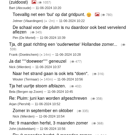
(zuidoost)
(
1057)
Bart (Abcoude) -- 11-06-2024 10:20
Toevallig net een 'bui' op dat gridpunt.
(
780)
Jelmer (Vlaardingen)
(
-2m)
-- 11-06-2024 10:22
De schaal voor die pluim is nu daardoor ook best vervelend
aflezen
(
345)
Pim (De Mortel) -- 11-06-2024 10:39
Tja, dit gaat richting een 'ouderwetse' Hollandse zomer...
(
539)
Frank (Doetinchem)
(
14m)
-- 11-06-2024 10:28
Ja dat '''''doeweer''''' geneuzel
(
477)
Nick (Wierden) -- 11-06-2024 10:37
Naar het strand gaan is ook iets "doen".
(
316)
Wouter (Termaar)
(
140m)
-- 11-06-2024 10:56
Tja het uurtje stoom afblazen.
(
402)
Bela (Bergen op Zoom) -- 11-06-2024 10:45
Re: Pluim: juni kan worden afgeschreven
(
358)
Arjan (Piershil) -- 11-06-2024 10:52
Zomer in september en oktober
(
335)
Nick (Wierden) -- 11-06-2024 10:54
Re: 9 maanden herfst, 3 maanden zomer
(
368)
John (dubbeldam) -- 11-06-2024 10:56