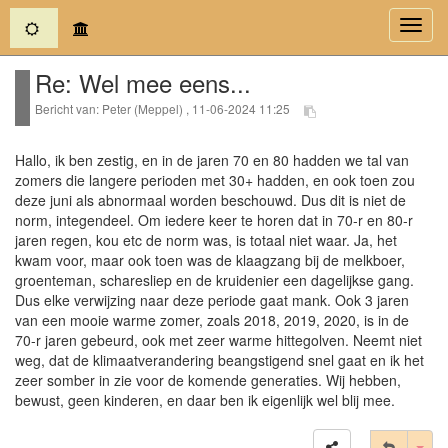
(current)
Toggl
navig
Re: Wel mee eens...
Bericht van: Peter (Meppel) , 11-06-2024 11:25
Hallo, ik ben zestig, en in de jaren 70 en 80 hadden we tal van
zomers die langere perioden met 30+ hadden, en ook toen zou
deze juni als abnormaal worden beschouwd. Dus dit is niet de
norm, integendeel. Om iedere keer te horen dat in 70-r en 80-r
jaren regen, kou etc de norm was, is totaal niet waar. Ja, het
kwam voor, maar ook toen was de klaagzang bij de melkboer,
groenteman, scharesliep en de kruidenier een dagelijkse gang.
Dus elke verwijzing naar deze periode gaat mank. Ook 3 jaren
van een mooie warme zomer, zoals 2018, 2019, 2020, is in de
70-r jaren gebeurd, ook met zeer warme hittegolven. Neemt niet
weg, dat de klimaatverandering beangstigend snel gaat en ik het
zeer somber in zie voor de komende generaties. Wij hebben,
bewust, geen kinderen, en daar ben ik eigenlijk wel blij mee.
Tog