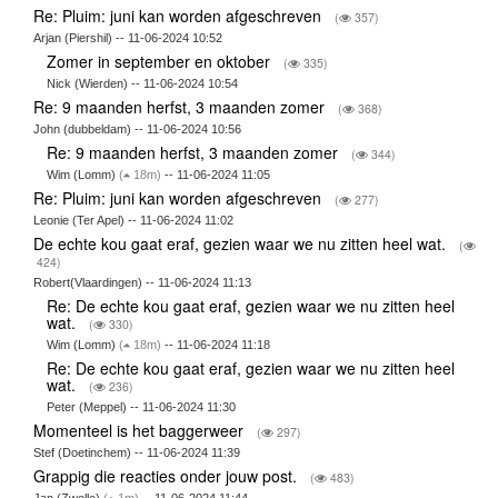
Re: Pluim: juni kan worden afgeschreven
(
357)
Arjan (Piershil) -- 11-06-2024 10:52
Zomer in september en oktober
(
335)
Nick (Wierden) -- 11-06-2024 10:54
Re: 9 maanden herfst, 3 maanden zomer
(
368)
John (dubbeldam) -- 11-06-2024 10:56
Re: 9 maanden herfst, 3 maanden zomer
(
344)
Wim (Lomm)
(
18m)
-- 11-06-2024 11:05
Re: Pluim: juni kan worden afgeschreven
(
277)
Leonie (Ter Apel) -- 11-06-2024 11:02
De echte kou gaat eraf, gezien waar we nu zitten heel wat.
(
424)
Robert(Vlaardingen) -- 11-06-2024 11:13
Re: De echte kou gaat eraf, gezien waar we nu zitten heel
wat.
(
330)
Wim (Lomm)
(
18m)
-- 11-06-2024 11:18
Re: De echte kou gaat eraf, gezien waar we nu zitten heel
wat.
(
236)
Peter (Meppel) -- 11-06-2024 11:30
Momenteel is het baggerweer
(
297)
Stef (Doetinchem) -- 11-06-2024 11:39
Grappig die reacties onder jouw post.
(
483)