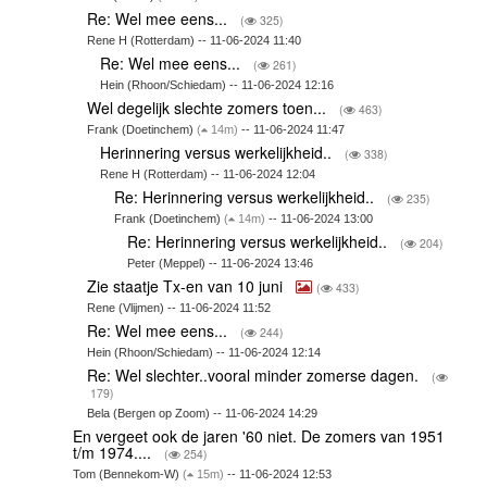
Re: Wel mee eens...
(
325)
Rene H (Rotterdam) -- 11-06-2024 11:40
Re: Wel mee eens...
(
261)
Hein (Rhoon/Schiedam) -- 11-06-2024 12:16
Wel degelijk slechte zomers toen...
(
463)
Frank (Doetinchem)
(
14m)
-- 11-06-2024 11:47
Herinnering versus werkelijkheid..
(
338)
Rene H (Rotterdam) -- 11-06-2024 12:04
Re: Herinnering versus werkelijkheid..
(
235)
Frank (Doetinchem)
(
14m)
-- 11-06-2024 13:00
Re: Herinnering versus werkelijkheid..
(
204)
Peter (Meppel) -- 11-06-2024 13:46
Zie staatje Tx-en van 10 juni
(
433)
Rene (Vlijmen) -- 11-06-2024 11:52
Re: Wel mee eens...
(
244)
Hein (Rhoon/Schiedam) -- 11-06-2024 12:14
Re: Wel slechter..vooral minder zomerse dagen.
(
179)
Bela (Bergen op Zoom) -- 11-06-2024 14:29
En vergeet ook de jaren '60 niet. De zomers van 1951
t/m 1974....
(
254)
Tom (Bennekom-W)
(
15m)
-- 11-06-2024 12:53