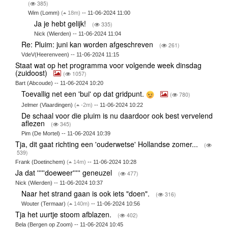
(
385)
Wim (Lomm)
(
18m)
-- 11-06-2024 11:00
Ja je hebt gelijk!
(
335)
Nick (Wierden) -- 11-06-2024 11:04
Re: Pluim: juni kan worden afgeschreven
(
261)
VdeV(Heerenveen) -- 11-06-2024 11:15
Staat wat op het programma voor volgende week dinsdag
(zuidoost)
(
1057)
Bart (Abcoude) -- 11-06-2024 10:20
Toevallig net een 'bui' op dat gridpunt.
(
780)
Jelmer (Vlaardingen)
(
-2m)
-- 11-06-2024 10:22
De schaal voor die pluim is nu daardoor ook best vervelend
aflezen
(
345)
Pim (De Mortel) -- 11-06-2024 10:39
Tja, dit gaat richting een 'ouderwetse' Hollandse zomer...
(
539)
Frank (Doetinchem)
(
14m)
-- 11-06-2024 10:28
Ja dat '''''doeweer''''' geneuzel
(
477)
Nick (Wierden) -- 11-06-2024 10:37
Naar het strand gaan is ook iets "doen".
(
316)
Wouter (Termaar)
(
140m)
-- 11-06-2024 10:56
Tja het uurtje stoom afblazen.
(
402)
Bela (Bergen op Zoom) -- 11-06-2024 10:45