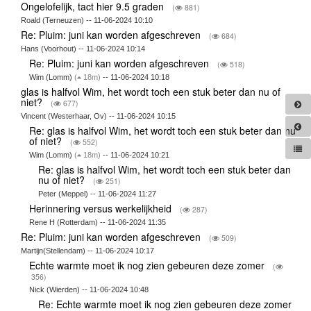
Ongelofelijk, tact hier 9.5 graden
(
881)
Roald (Terneuzen) -- 11-06-2024 10:10
Re: Pluim: juni kan worden afgeschreven
(
684)
Hans (Voorhout) -- 11-06-2024 10:14
Re: Pluim: juni kan worden afgeschreven
(
518)
Wim (Lomm)
(
18m)
-- 11-06-2024 10:18
glas is halfvol Wim, het wordt toch een stuk beter dan nu of
niet?
(
677)
Vincent (Westerhaar, Ov) -- 11-06-2024 10:15
Re: glas is halfvol Wim, het wordt toch een stuk beter dan nu
of niet?
(
552)
Wim (Lomm)
(
18m)
-- 11-06-2024 10:21
Re: glas is halfvol Wim, het wordt toch een stuk beter dan
nu of niet?
(
251)
Peter (Meppel) -- 11-06-2024 11:27
Herinnering versus werkelijkheid
(
287)
Rene H (Rotterdam) -- 11-06-2024 11:35
Re: Pluim: juni kan worden afgeschreven
(
509)
Martijn(Stellendam) -- 11-06-2024 10:17
Echte warmte moet ik nog zien gebeuren deze zomer
(
356)
Nick (Wierden) -- 11-06-2024 10:48
Re: Echte warmte moet ik nog zien gebeuren deze zomer