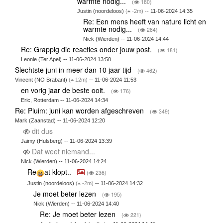
warmte nodig...
(
180)
Justin (noordeloos)
(
-2m)
-- 11-06-2024 14:35
Re: Een mens heeft van nature licht en
warmte nodig...
(
284)
Nick (Wierden) -- 11-06-2024 14:44
Re: Grappig die reacties onder jouw post.
(
181)
Leonie (Ter Apel) -- 11-06-2024 13:50
Slechtste juni in meer dan 10 jaar tijd
(
462)
Vincent (NO Brabant)
(
12m)
-- 11-06-2024 11:53
en vorig jaar de beste ooit.
(
176)
Eric, Rotterdam -- 11-06-2024 14:34
Re: Pluim: juni kan worden afgeschreven
(
349)
Mark (Zaanstad) -- 11-06-2024 12:20
dit dus
Jaimy (Hulsberg) -- 11-06-2024 13:39
Dat weet niemand...
Nick (Wierden) -- 11-06-2024 14:24
Re
at klopt..
(
236)
Justin (noordeloos)
(
-2m)
-- 11-06-2024 14:32
Je moet beter lezen
(
195)
Nick (Wierden) -- 11-06-2024 14:40
Re: Je moet beter lezen
(
221)