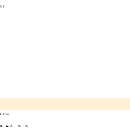
539)
424)
eel wat.
(
330)