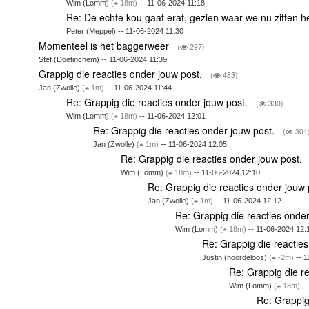
Wim (Lomm)
(
18m)
-- 11-06-2024 11:18
Re: De echte kou gaat eraf, gezien waar we nu zitten h
Peter (Meppel) -- 11-06-2024 11:30
Momenteel is het baggerweer
(
297)
Stef (Doetinchem) -- 11-06-2024 11:39
Grappig die reacties onder jouw post.
(
483)
Jan (Zwolle)
(
1m)
-- 11-06-2024 11:44
Re: Grappig die reacties onder jouw post.
(
330)
Wim (Lomm)
(
18m)
-- 11-06-2024 12:01
Re: Grappig die reacties onder jouw post.
(
301
Jan (Zwolle)
(
1m)
-- 11-06-2024 12:05
Re: Grappig die reacties onder jouw post.
Wim (Lomm)
(
18m)
-- 11-06-2024 12:10
Re: Grappig die reacties onder jouw
Jan (Zwolle)
(
1m)
-- 11-06-2024 12:12
Re: Grappig die reacties onde
Wim (Lomm)
(
18m)
-- 11-06-2024 12:
Re: Grappig die reactie
Justin (noordeloos)
(
-2m)
-- 1
Re: Grappig die r
Wim (Lomm)
(
18m)
--
Re: Grappig