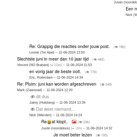
Justin (noorde
Een m
Nick (W
Re: Grappig die reacties onder jouw post.
(
180)
Leonie (Ter Apel) -- 11-06-2024 13:50
Slechtste juni in meer dan 10 jaar tijd
(
462)
Vincent (NO Brabant)
(
12m)
-- 11-06-2024 11:53
en vorig jaar de beste ooit.
(
176)
Eric, Rotterdam -- 11-06-2024 14:34
Re: Pluim: juni kan worden afgeschreven
(
349)
Mark (Zaanstad) -- 11-06-2024 12:20
dit dus
Jaimy (Hulsberg) -- 11-06-2024 13:39
Dat weet niemand...
Nick (Wierden) -- 11-06-2024 14:24
Re
at klopt..
(
236)
Justin (noordeloos)
(
-2m)
-- 11-06-2024 14:32
Je moet beter lezen
(
195)