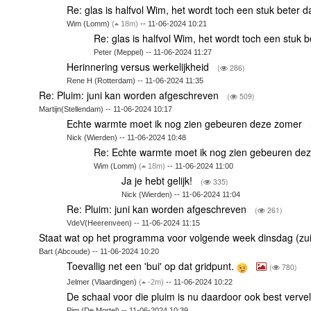
Re: glas is halfvol Wim, het wordt toch een stuk beter d
Wim (Lomm)
(
18m)
-- 11-06-2024 10:21
Re: glas is halfvol Wim, het wordt toch een stuk 
Peter (Meppel) -- 11-06-2024 11:27
Herinnering versus werkelijkheid
(
286)
Rene H (Rotterdam) -- 11-06-2024 11:35
Re: Pluim: juni kan worden afgeschreven
(
509)
Martijn(Stellendam) -- 11-06-2024 10:17
Echte warmte moet ik nog zien gebeuren deze zomer
Nick (Wierden) -- 11-06-2024 10:48
Re: Echte warmte moet ik nog zien gebeuren d
Wim (Lomm)
(
18m)
-- 11-06-2024 11:00
Ja je hebt gelijk!
(
335)
Nick (Wierden) -- 11-06-2024 11:04
Re: Pluim: juni kan worden afgeschreven
(
261)
VdeV(Heerenveen) -- 11-06-2024 11:15
Staat wat op het programma voor volgende week dinsdag (zu
Bart (Abcoude) -- 11-06-2024 10:20
Toevallig net een 'bui' op dat gridpunt.
(
780)
Jelmer (Vlaardingen)
(
-2m)
-- 11-06-2024 10:22
De schaal voor die pluim is nu daardoor ook best verve
Pim (De Mortel) -- 11-06-2024 10:39