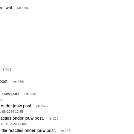
eel wat.
(
236)
)
(
302)
 post.
(
269)
r jouw post.
(
280)
16
s onder jouw post.
(
247)
1-06-2024 12:55
eacties onder jouw post.
(
255)
 11-06-2024 14:00
 die reacties onder jouw post.
(
217)