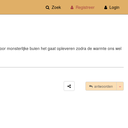
Zoek
Registreer
Login
oor monsterlijke buien het gaat opleveren zodra de warmte ons wel
Tog
antwoorden