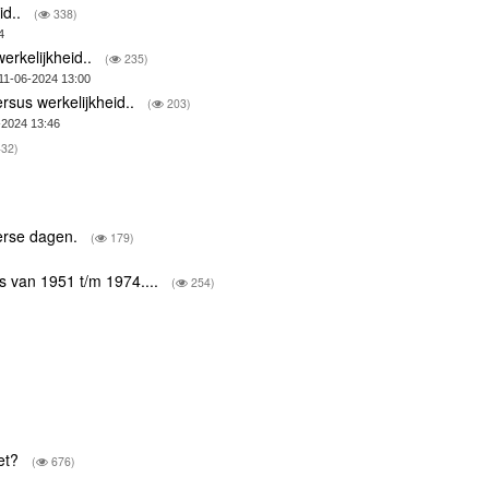
id..
(
338)
4
erkelijkheid..
(
235)
11-06-2024 13:00
rsus werkelijkheid..
(
203)
6-2024 13:46
32)
merse dagen.
(
179)
s van 1951 t/m 1974....
(
254)
iet?
(
676)