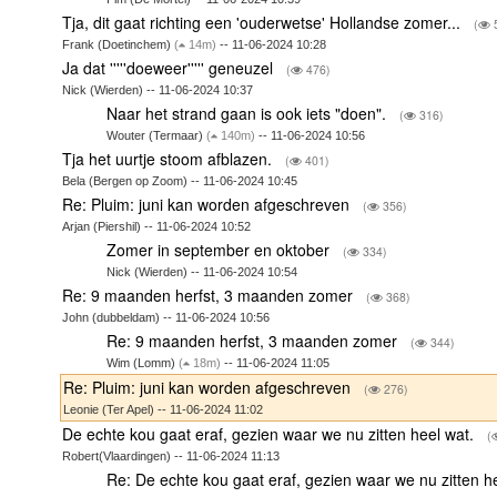
Tja, dit gaat richting een 'ouderwetse' Hollandse zomer...
(
Frank (Doetinchem)
(
14m)
-- 11-06-2024 10:28
Ja dat '''''doeweer''''' geneuzel
(
476)
Nick (Wierden) -- 11-06-2024 10:37
Naar het strand gaan is ook iets "doen".
(
316)
Wouter (Termaar)
(
140m)
-- 11-06-2024 10:56
Tja het uurtje stoom afblazen.
(
401)
Bela (Bergen op Zoom) -- 11-06-2024 10:45
Re: Pluim: juni kan worden afgeschreven
(
356)
Arjan (Piershil) -- 11-06-2024 10:52
Zomer in september en oktober
(
334)
Nick (Wierden) -- 11-06-2024 10:54
Re: 9 maanden herfst, 3 maanden zomer
(
368)
John (dubbeldam) -- 11-06-2024 10:56
Re: 9 maanden herfst, 3 maanden zomer
(
344)
Wim (Lomm)
(
18m)
-- 11-06-2024 11:05
Re: Pluim: juni kan worden afgeschreven
(
276)
Leonie (Ter Apel) -- 11-06-2024 11:02
De echte kou gaat eraf, gezien waar we nu zitten heel wat.
(
Robert(Vlaardingen) -- 11-06-2024 11:13
Re: De echte kou gaat eraf, gezien waar we nu zitten h