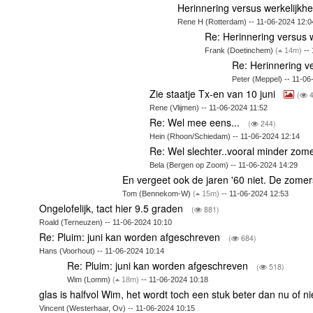
Herinnering versus werkelijkhe
Rene H (Rotterdam) -- 11-06-2024 12:0
Re: Herinnering versus w
Frank (Doetinchem)
(
14m)
-- 
Re: Herinnering ve
Peter (Meppel) -- 11-0
Zie staatje Tx-en van 10 juni
(
4
Rene (Vlijmen) -- 11-06-2024 11:52
Re: Wel mee eens...
(
244)
Hein (Rhoon/Schiedam) -- 11-06-2024 12:14
Re: Wel slechter..vooral minder zo
Bela (Bergen op Zoom) -- 11-06-2024 14:29
En vergeet ook de jaren '60 niet. De zomer
Tom (Bennekom-W)
(
15m)
-- 11-06-2024 12:53
Ongelofelijk, tact hier 9.5 graden
(
881)
Roald (Terneuzen) -- 11-06-2024 10:10
Re: Pluim: juni kan worden afgeschreven
(
684)
Hans (Voorhout) -- 11-06-2024 10:14
Re: Pluim: juni kan worden afgeschreven
(
518)
Wim (Lomm)
(
18m)
-- 11-06-2024 10:18
glas is halfvol Wim, het wordt toch een stuk beter dan nu of n
Vincent (Westerhaar, Ov) -- 11-06-2024 10:15