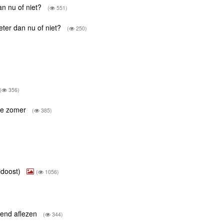
an nu of niet?
(
551)
beter dan nu of niet?
(
250)
(
356)
eze zomer
(
385)
idoost)
(
1056)
lend aflezen
(
344)