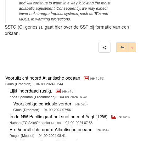
and will continue to warm in a way following the moist
adiabatic adjustment. Consequently, we may expect
fewer but stronger tropical systems, such as TCs and
MCSs, in warming projections.
SSTG (G=genesis), gaat hier over de SST bij formatie van een
orkaan.
Tog
Vooruitzicht noord Atlantische oceaan
(
1518)
Guus (Drachten) -- 04-09-2024 07:44
Lijkt inderdaad rustig.
(
745)
Koos Spakman (Froombosch) -- 04-09-2024 07:48
Voorzichtige conclusie verder
(
520)
Guus (Drachten) -- 04-09-2024 07:56
In de NW Pacific gaat het snel nu met Yagi (12W)
(
623)
Nathan (ZO Azie/Oceanie)
(
1m)
-- 04-09-2024 07:58
Re: Vooruitzicht noord Atlantische oceaan
(
354)
Rutger (Meppel) -- 04-09-2024 08:41