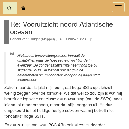
(current)
Toggl
navig
Re: Vooruitzicht noord Atlantische
oceaan
Bericht van: Rutger (Meppel) , 04-09-2024 18:28
Niet alleen temperatuurgradient bepaalt de
onstabiliteit maar de hoeveelheid vocht onderin
evenzeer. De condensatiewarmte neemt ook toe bij
stijgende SST's. Je ziet dat ook terug in de
natadiabaten die minder steil verlopen bij hoger start
temperatuur.
Zeker maar dat is juist mijn punt, dat hoge SSTs op zichzelf
weinig zeggen over de formatie. Als dat wel zo zou zijn is wat mij
betreft de logische conclusie dat opwarming (van de SSTs) moet
leiden tot meer orkanen, maar dat blijkt nergens uit. En dus
omgekeerd is het huidige rustige seizoen wat mij betreft niet
"ondanks" hoge SSTs.
En dat is in lijn met wat IPCC AR6 ook al concludeerde: