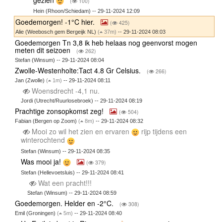
(
100)
Hein (Rhoon/Schiedam) -- 29-11-2024 12:09
Goedemorgen! -1°C hier.
(
425)
Alie (Weebosch gem Bergeijk NL)
(
37m)
-- 29-11-2024 08:03
Goedemorgen Tn 3,8 ik heb helaas nog geenvorst mogen
meten dit seizoen
(
262)
Stefan (Winsum) -- 29-11-2024 08:04
Zwolle-Westenholte:Tact 4.8 Gr Celsius.
(
266)
Jan (Zwolle)
(
1m)
-- 29-11-2024 08:11
Woensdrecht -4,1 nu.
Jordi (Utrecht/Ruurlosebroek) -- 29-11-2024 08:19
Prachtige zonsopkomst zeg!
(
504)
Fabian (Bergen op Zoom)
(
8m)
-- 29-11-2024 08:32
Mooi zo wil het zien en ervaren
rijp tijdens een
winterochtend
Stefan (Winsum) -- 29-11-2024 08:35
Was mooi ja!
(
379)
Stefan (Hellevoetsluis) -- 29-11-2024 08:41
Wat een pracht!!!
Stefan (Winsum) -- 29-11-2024 08:59
Goedemorgen. Helder en -2°C.
(
308)
Emil (Groningen)
(
5m)
-- 29-11-2024 08:40