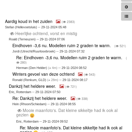
Aardig koud in het zuiden
(
2383)
Stefan (Hellevoetsluis) -- 29-11-2024 05:48
Heerlijke ochtend, vorst en mistig
Roald (Terneuzen) -- 29-11-2024 07:06
Eindhoven -3,6 nu. Modellen ruim 2 graden te warm.
(
521)
Jordi (Utrecht/Ruurlosebroek) -- 29-11-2024 07:32
Re: Eindhoven -3,6 nu. Modellen ruim 2 graden te warm.
(
280)
Herman (Den Helder)
(
4m)
-- 29-11-2024 08:52
Winters gevoel van deze ochtend
(
543)
Ronald (Renkum, GLD)
(
28m)
-- 29-11-2024 08:17
Dankzij het heldere weer.
(
721)
Eric, Rotterdam -- 29-11-2024 07:50
Re: Dankzij het heldere weer.
(
338)
Hein (Rhoon/Schiedam) -- 29-11-2024 08:55
Mooie maanfoto's. Dat kleine sikkeltje had ik ook al
gezien
Eric, Rotterdam -- 29-11-2024 09:52
Re: Mooie maanfoto's. Dat kleine sikkeltje had ik ook al
gezien