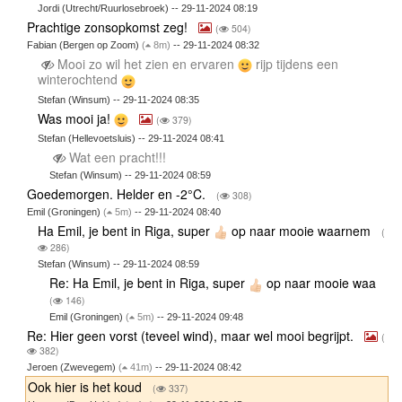
Jordi (Utrecht/Ruurlosebroek) -- 29-11-2024 08:19
Prachtige zonsopkomst zeg!
(
504)
Fabian (Bergen op Zoom)
(
8m)
-- 29-11-2024 08:32
Mooi zo wil het zien en ervaren
rijp tijdens een
winterochtend
Stefan (Winsum) -- 29-11-2024 08:35
Was mooi ja!
(
379)
Stefan (Hellevoetsluis) -- 29-11-2024 08:41
Wat een pracht!!!
Stefan (Winsum) -- 29-11-2024 08:59
Goedemorgen. Helder en -2°C.
(
308)
Emil (Groningen)
(
5m)
-- 29-11-2024 08:40
Ha Emil, je bent in Riga, super
op naar mooie waarnem
(
286)
Stefan (Winsum) -- 29-11-2024 08:59
Re: Ha Emil, je bent in Riga, super
op naar mooie waa
(
146)
Emil (Groningen)
(
5m)
-- 29-11-2024 09:48
Re: Hier geen vorst (teveel wind), maar wel mooi begrijpt.
(
382)
Jeroen (Zwevegem)
(
41m)
-- 29-11-2024 08:42
Ook hier is het koud
(
337)