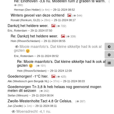
Re: Eindhoven -3,6 nu. Modellen ruim 2 graden te warm.
(
280)
Herman (Den Helder)
(
4m)
-- 29-11-2024 08:52
Winters gevoel van deze ochtend
(
544)
Ronald (Renkum, GLD)
(
28m)
-- 29-11-2024 08:17
Dankzij het heldere weer.
(
722)
Eric, Rotterdam -- 29-11-2024 07:50
Re: Dankzij het heldere weer.
(
339)
Hein (Rhoon/Schiedam) -- 29-11-2024 08:55
Mooie maanfoto's. Dat kleine sikkeltje had ik ook al
gezien
Eric, Rotterdam -- 29-11-2024 09:52
Re: Mooie maanfoto's. Dat kleine sikkeltje had ik ook al
gezien
(
101)
Hein (Rhoon/Schiedam) -- 29-11-2024 12:09
Goedemorgen! -1°C hier.
(
425)
Alie (Weebosch gem Bergeijk NL)
(
37m)
-- 29-11-2024 08:03
Goedemorgen Tn 3,8 ik heb helaas nog geenvorst mogen
meten dit seizoen
(
262)
Stefan (Winsum) -- 29-11-2024 08:04
Zwolle-Westenholte:Tact 4.8 Gr Celsius.
(
267)
Jan (Zwolle)
(
1m)
-- 29-11-2024 08:11
Woensdrecht -4,1 nu.