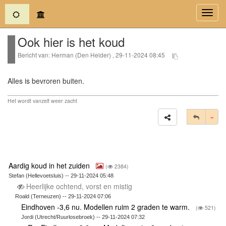
(current)
Toggl
navig
Ook hier is het koud
Bericht van: Herman (Den Helder) , 29-11-2024 08:45
Alles is bevroren buiten.
Het wordt vanzelf weer zacht
Tog
Aardig koud in het zuiden
(
2384)
Stefan (Hellevoetsluis) -- 29-11-2024 05:48
Heerlijke ochtend, vorst en mistig
Roald (Terneuzen) -- 29-11-2024 07:06
Eindhoven -3,6 nu. Modellen ruim 2 graden te warm.
(
521)
Jordi (Utrecht/Ruurlosebroek) -- 29-11-2024 07:32