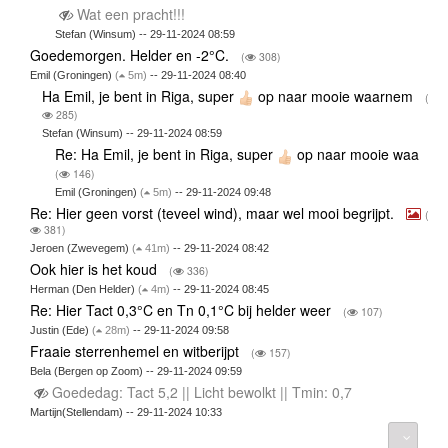
Wat een pracht!!!
Stefan (Winsum) -- 29-11-2024 08:59
Goedemorgen. Helder en -2°C.
(
308)
Emil (Groningen)
(
5m)
-- 29-11-2024 08:40
Ha Emil, je bent in Riga, super
op naar mooie waarnem
(
285)
Stefan (Winsum) -- 29-11-2024 08:59
Re: Ha Emil, je bent in Riga, super
op naar mooie waa
(
146)
Emil (Groningen)
(
5m)
-- 29-11-2024 09:48
Re: Hier geen vorst (teveel wind), maar wel mooi begrijpt.
(
381)
Jeroen (Zwevegem)
(
41m)
-- 29-11-2024 08:42
Ook hier is het koud
(
336)
Herman (Den Helder)
(
4m)
-- 29-11-2024 08:45
Re: Hier Tact 0,3°C en Tn 0,1°C bij helder weer
(
107)
Justin (Ede)
(
28m)
-- 29-11-2024 09:58
Fraaie sterrenhemel en witberijpt
(
157)
Bela (Bergen op Zoom) -- 29-11-2024 09:59
Goededag: Tact 5,2 || Licht bewolkt || Tmin: 0,7
Martijn(Stellendam) -- 29-11-2024 10:33