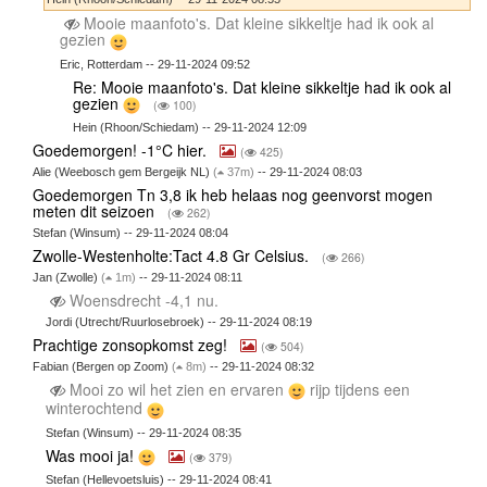
Mooie maanfoto's. Dat kleine sikkeltje had ik ook al
gezien
Eric, Rotterdam -- 29-11-2024 09:52
Re: Mooie maanfoto's. Dat kleine sikkeltje had ik ook al
gezien
(
100)
Hein (Rhoon/Schiedam) -- 29-11-2024 12:09
Goedemorgen! -1°C hier.
(
425)
Alie (Weebosch gem Bergeijk NL)
(
37m)
-- 29-11-2024 08:03
Goedemorgen Tn 3,8 ik heb helaas nog geenvorst mogen
meten dit seizoen
(
262)
Stefan (Winsum) -- 29-11-2024 08:04
Zwolle-Westenholte:Tact 4.8 Gr Celsius.
(
266)
Jan (Zwolle)
(
1m)
-- 29-11-2024 08:11
Woensdrecht -4,1 nu.
Jordi (Utrecht/Ruurlosebroek) -- 29-11-2024 08:19
Prachtige zonsopkomst zeg!
(
504)
Fabian (Bergen op Zoom)
(
8m)
-- 29-11-2024 08:32
Mooi zo wil het zien en ervaren
rijp tijdens een
winterochtend
Stefan (Winsum) -- 29-11-2024 08:35
Was mooi ja!
(
379)
Stefan (Hellevoetsluis) -- 29-11-2024 08:41