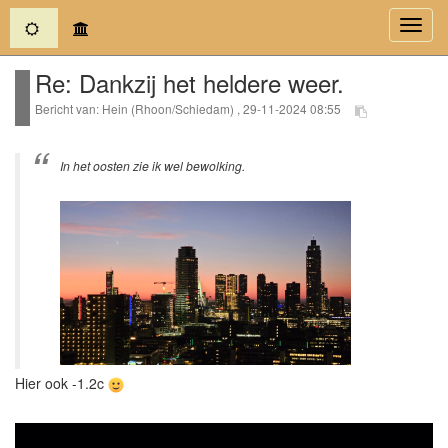
(current)
Toggl
navig
Re: Dankzij het heldere weer.
Bericht van: Hein (Rhoon/Schiedam) , 29-11-2024 08:55
In het oosten zie ik wel bewolking.
Hier ook -1.2c