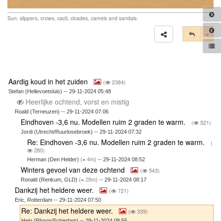
Sun, slippers, crows, cacti, cicades, camels and sandals.
Tog
Aardig koud in het zuiden
(
2384)
Stefan (Hellevoetsluis) -- 29-11-2024 05:48
Heerlijke ochtend, vorst en mistig
Roald (Terneuzen) -- 29-11-2024 07:06
Eindhoven -3,6 nu. Modellen ruim 2 graden te warm.
(
521)
Jordi (Utrecht/Ruurlosebroek) -- 29-11-2024 07:32
Re: Eindhoven -3,6 nu. Modellen ruim 2 graden te warm.
(
280)
Herman (Den Helder)
(
4m)
-- 29-11-2024 08:52
Winters gevoel van deze ochtend
(
543)
Ronald (Renkum, GLD)
(
28m)
-- 29-11-2024 08:17
Dankzij het heldere weer.
(
721)
Eric, Rotterdam -- 29-11-2024 07:50
Re: Dankzij het heldere weer.
(
339)
Hein (Rhoon/Schiedam) -- 29-11-2024 08:55