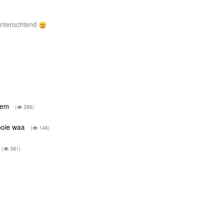
winterochtend
nem
(
286)
ooie waa
(
146)
(
381)