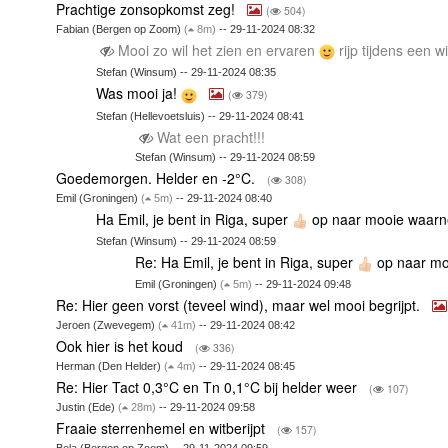
Prachtige zonsopkomst zeg!
(
504)
Fabian (Bergen op Zoom)
(
8m)
-- 29-11-2024 08:32
Mooi zo wil het zien en ervaren
rijp tijdens een 
Stefan (Winsum) -- 29-11-2024 08:35
Was mooi ja!
(
379)
Stefan (Hellevoetsluis) -- 29-11-2024 08:41
Wat een pracht!!!
Stefan (Winsum) -- 29-11-2024 08:59
Goedemorgen. Helder en -2°C.
(
308)
Emil (Groningen)
(
5m)
-- 29-11-2024 08:40
Ha Emil, je bent in Riga, super
op naar mooie waar
Stefan (Winsum) -- 29-11-2024 08:59
Re: Ha Emil, je bent in Riga, super
op naar m
Emil (Groningen)
(
5m)
-- 29-11-2024 09:48
Re: Hier geen vorst (teveel wind), maar wel mooi begrijpt.
Jeroen (Zwevegem)
(
41m)
-- 29-11-2024 08:42
Ook hier is het koud
(
336)
Herman (Den Helder)
(
4m)
-- 29-11-2024 08:45
Re: Hier Tact 0,3°C en Tn 0,1°C bij helder weer
(
107)
Justin (Ede)
(
28m)
-- 29-11-2024 09:58
Fraaie sterrenhemel en witberijpt
(
157)