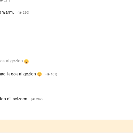
521)
te warm.
(
280)
ook al gezien
had ik ook al gezien
(
101)
en dit seizoen
(
262)