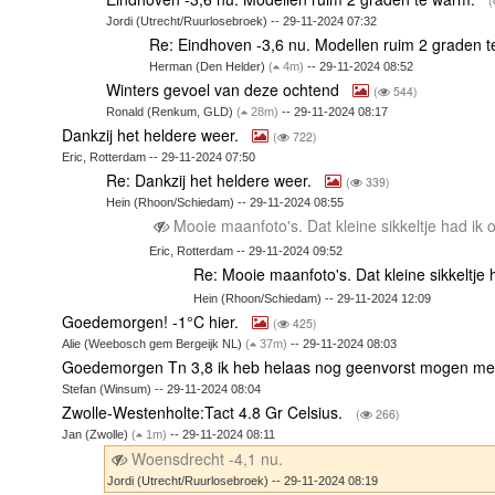
(
Jordi (Utrecht/Ruurlosebroek) -- 29-11-2024 07:32
Re: Eindhoven -3,6 nu. Modellen ruim 2 graden 
Herman (Den Helder)
(
4m)
-- 29-11-2024 08:52
Winters gevoel van deze ochtend
(
544)
Ronald (Renkum, GLD)
(
28m)
-- 29-11-2024 08:17
Dankzij het heldere weer.
(
722)
Eric, Rotterdam -- 29-11-2024 07:50
Re: Dankzij het heldere weer.
(
339)
Hein (Rhoon/Schiedam) -- 29-11-2024 08:55
Mooie maanfoto's. Dat kleine sikkeltje had ik 
Eric, Rotterdam -- 29-11-2024 09:52
Re: Mooie maanfoto's. Dat kleine sikkeltje 
Hein (Rhoon/Schiedam) -- 29-11-2024 12:09
Goedemorgen! -1°C hier.
(
425)
Alie (Weebosch gem Bergeijk NL)
(
37m)
-- 29-11-2024 08:03
Goedemorgen Tn 3,8 ik heb helaas nog geenvorst mogen met
Stefan (Winsum) -- 29-11-2024 08:04
Zwolle-Westenholte:Tact 4.8 Gr Celsius.
(
266)
Jan (Zwolle)
(
1m)
-- 29-11-2024 08:11
Woensdrecht -4,1 nu.
Jordi (Utrecht/Ruurlosebroek) -- 29-11-2024 08:19