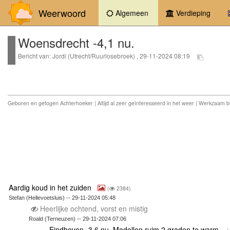
Weerwoord
(current)
Algemeen
Verdieping
Woensdrecht -4,1 nu.
Bericht van: Jordi (Utrecht/Ruurlosebroek) , 29-11-2024 08:19
Geboren en getogen Achterhoeker | Altijd al zeer geïnteresseerd in het weer | Werkzaam 
Aardig koud in het zuiden
(
2384)
Stefan (Hellevoetsluis) -- 29-11-2024 05:48
Heerlijke ochtend, vorst en mistig
Roald (Terneuzen) -- 29-11-2024 07:06
Eindhoven -3,6 nu. Modellen ruim 2 graden te warm.