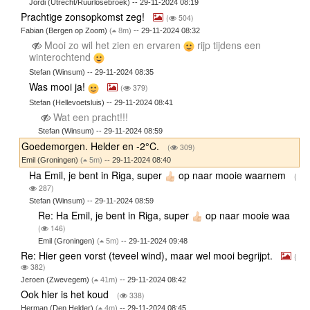
Jordi (Utrecht/Ruurlosebroek) -- 29-11-2024 08:19
Prachtige zonsopkomst zeg!
(
504)
Fabian (Bergen op Zoom)
(
8m)
-- 29-11-2024 08:32
Mooi zo wil het zien en ervaren
rijp tijdens een
winterochtend
Stefan (Winsum) -- 29-11-2024 08:35
Was mooi ja!
(
379)
Stefan (Hellevoetsluis) -- 29-11-2024 08:41
Wat een pracht!!!
Stefan (Winsum) -- 29-11-2024 08:59
Goedemorgen. Helder en -2°C.
(
309)
Emil (Groningen)
(
5m)
-- 29-11-2024 08:40
Ha Emil, je bent in Riga, super
op naar mooie waarnem
(
287)
Stefan (Winsum) -- 29-11-2024 08:59
Re: Ha Emil, je bent in Riga, super
op naar mooie waa
(
146)
Emil (Groningen)
(
5m)
-- 29-11-2024 09:48
Re: Hier geen vorst (teveel wind), maar wel mooi begrijpt.
(
382)
Jeroen (Zwevegem)
(
41m)
-- 29-11-2024 08:42
Ook hier is het koud
(
338)
Herman (Den Helder)
(
4m)
-- 29-11-2024 08:45