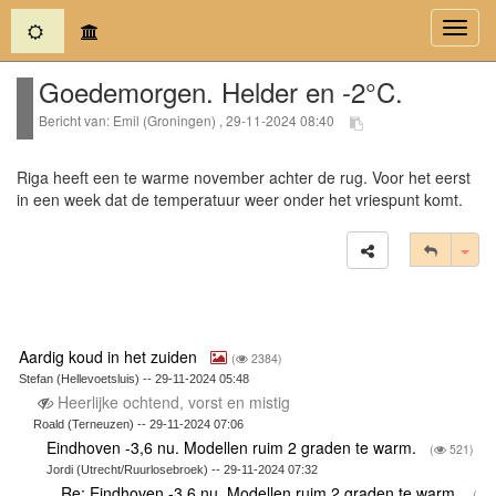
(current)
Toggl
navig
Goedemorgen. Helder en -2°C.
Bericht van: Emil (Groningen) , 29-11-2024 08:40
Riga heeft een te warme november achter de rug. Voor het eerst
in een week dat de temperatuur weer onder het vriespunt komt.
Tog
Aardig koud in het zuiden
(
2384)
Stefan (Hellevoetsluis) -- 29-11-2024 05:48
Heerlijke ochtend, vorst en mistig
Roald (Terneuzen) -- 29-11-2024 07:06
Eindhoven -3,6 nu. Modellen ruim 2 graden te warm.
(
521)
Jordi (Utrecht/Ruurlosebroek) -- 29-11-2024 07:32
Re: Eindhoven -3,6 nu. Modellen ruim 2 graden te warm.
(