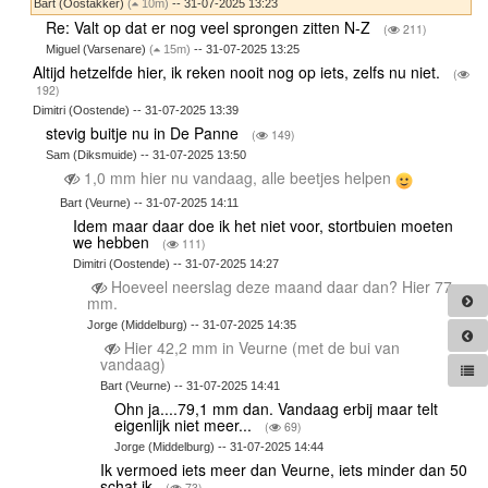
Bart (Oostakker)
(
10m)
-- 31-07-2025 13:23
Re: Valt op dat er nog veel sprongen zitten N-Z
(
211)
Miguel (Varsenare)
(
15m)
-- 31-07-2025 13:25
Altijd hetzelfde hier, ik reken nooit nog op iets, zelfs nu niet.
(
192)
Dimitri (Oostende) -- 31-07-2025 13:39
stevig buitje nu in De Panne
(
149)
Sam (Diksmuide) -- 31-07-2025 13:50
1,0 mm hier nu vandaag, alle beetjes helpen
Bart (Veurne) -- 31-07-2025 14:11
Idem maar daar doe ik het niet voor, stortbuien moeten
we hebben
(
111)
Dimitri (Oostende) -- 31-07-2025 14:27
Hoeveel neerslag deze maand daar dan? Hier 77
mm.
Jorge (Middelburg) -- 31-07-2025 14:35
Hier 42,2 mm in Veurne (met de bui van
vandaag)
Bart (Veurne) -- 31-07-2025 14:41
Ohn ja....79,1 mm dan. Vandaag erbij maar telt
eigenlijk niet meer...
(
69)
Jorge (Middelburg) -- 31-07-2025 14:44
Ik vermoed iets meer dan Veurne, iets minder dan 50
schat ik
(
73)