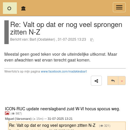
(current)
Toggl
navig
Re: Valt op dat er nog veel sprongen
zitten N-Z
Bericht van: Bart (Oostakker) , 31-07-2025 13:23
Meestal geen goed teken voor de uiteindelijke uitkomst. Maar
even afwachten wat ervan terecht gaat komen.
Weerfoto's op mijn pagina
www.facebook.com/madskiesbart
Tog
ICON-RUC update neerslagband zuid W-Vl hocus spocus weg.
(
987)
Miguel (Varsenare)
(
15m)
-- 31-07-2025 13:21
Re: Valt op dat er nog veel sprongen zitten N-Z
(
321)