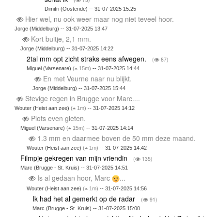
Dimitri (Oostende) -- 31-07-2025 15:25
Hier wel, nu ook weer maar nog niet teveel hoor.
Jorge (Middelburg) -- 31-07-2025 13:47
Kort buitje, 2,1 mm.
Jorge (Middelburg) -- 31-07-2025 14:22
2tal mm opt zicht straks eens afwegen.
(
87)
Miguel (Varsenare)
(
15m)
-- 31-07-2025 14:44
En met Veurne naar nu blijkt.
Jorge (Middelburg) -- 31-07-2025 15:44
Stevige regen in Brugge voor Marc....
Wouter (Heist aan zee)
(
1m)
-- 31-07-2025 14:12
Plots even gieten.
Miguel (Varsenare)
(
15m)
-- 31-07-2025 14:14
1.3 mm en daarmee boven de 50 mm deze maand.
Wouter (Heist aan zee)
(
1m)
-- 31-07-2025 14:42
Filmpje gekregen van mijn vriendin
(
135)
Marc (Brugge - St. Kruis) -- 31-07-2025 14:51
Is al gedaan hoor, Marc
...
Wouter (Heist aan zee)
(
1m)
-- 31-07-2025 14:56
Ik had het al gemerkt op de radar
(
91)
Marc (Brugge - St. Kruis) -- 31-07-2025 15:00