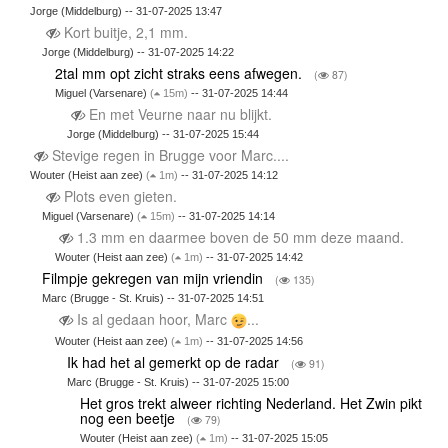
Jorge (Middelburg) -- 31-07-2025 13:47
Kort buitje, 2,1 mm.
Jorge (Middelburg) -- 31-07-2025 14:22
2tal mm opt zicht straks eens afwegen.
(
87)
Miguel (Varsenare)
(
15m)
-- 31-07-2025 14:44
En met Veurne naar nu blijkt.
Jorge (Middelburg) -- 31-07-2025 15:44
Stevige regen in Brugge voor Marc....
Wouter (Heist aan zee)
(
1m)
-- 31-07-2025 14:12
Plots even gieten.
Miguel (Varsenare)
(
15m)
-- 31-07-2025 14:14
1.3 mm en daarmee boven de 50 mm deze maand.
Wouter (Heist aan zee)
(
1m)
-- 31-07-2025 14:42
Filmpje gekregen van mijn vriendin
(
135)
Marc (Brugge - St. Kruis) -- 31-07-2025 14:51
Is al gedaan hoor, Marc
...
Wouter (Heist aan zee)
(
1m)
-- 31-07-2025 14:56
Ik had het al gemerkt op de radar
(
91)
Marc (Brugge - St. Kruis) -- 31-07-2025 15:00
Het gros trekt alweer richting Nederland. Het Zwin pikt
nog een beetje
(
79)
Wouter (Heist aan zee)
(
1m)
-- 31-07-2025 15:05