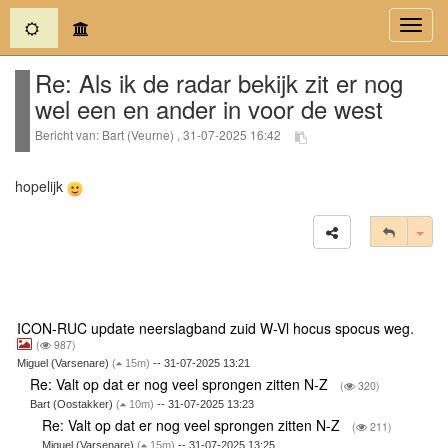
(current)
Toggl
navig
Re: Als ik de radar bekijk zit er nog
wel een en ander in voor de west
Bericht van: Bart (Veurne) , 31-07-2025 16:42
hopelijk
Tog
ICON-RUC update neerslagband zuid W-Vl hocus spocus weg.
(
987)
Miguel (Varsenare)
(
15m)
-- 31-07-2025 13:21
Re: Valt op dat er nog veel sprongen zitten N-Z
(
320)
Bart (Oostakker)
(
10m)
-- 31-07-2025 13:23
Re: Valt op dat er nog veel sprongen zitten N-Z
(
211)
Miguel (Varsenare)
(
15m)
-- 31-07-2025 13:25