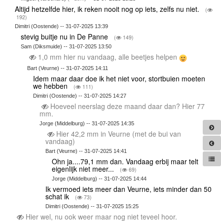
Altijd hetzelfde hier, ik reken nooit nog op iets, zelfs nu niet.
(
192)
Dimitri (Oostende) -- 31-07-2025 13:39
stevig buitje nu in De Panne
(
149)
Sam (Diksmuide) -- 31-07-2025 13:50
1,0 mm hier nu vandaag, alle beetjes helpen
Bart (Veurne) -- 31-07-2025 14:11
Idem maar daar doe ik het niet voor, stortbuien moeten
we hebben
(
111)
Dimitri (Oostende) -- 31-07-2025 14:27
Hoeveel neerslag deze maand daar dan? Hier 77
mm.
Jorge (Middelburg) -- 31-07-2025 14:35
Hier 42,2 mm in Veurne (met de bui van
vandaag)
Bart (Veurne) -- 31-07-2025 14:41
Ohn ja....79,1 mm dan. Vandaag erbij maar telt
eigenlijk niet meer...
(
69)
Jorge (Middelburg) -- 31-07-2025 14:44
Ik vermoed iets meer dan Veurne, iets minder dan 50
schat ik
(
73)
Dimitri (Oostende) -- 31-07-2025 15:25
Hier wel, nu ook weer maar nog niet teveel hoor.