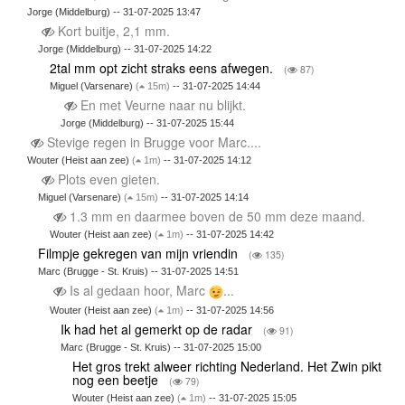
Jorge (Middelburg) -- 31-07-2025 13:47
Kort buitje, 2,1 mm.
Jorge (Middelburg) -- 31-07-2025 14:22
2tal mm opt zicht straks eens afwegen.
(
87)
Miguel (Varsenare)
(
15m)
-- 31-07-2025 14:44
En met Veurne naar nu blijkt.
Jorge (Middelburg) -- 31-07-2025 15:44
Stevige regen in Brugge voor Marc....
Wouter (Heist aan zee)
(
1m)
-- 31-07-2025 14:12
Plots even gieten.
Miguel (Varsenare)
(
15m)
-- 31-07-2025 14:14
1.3 mm en daarmee boven de 50 mm deze maand.
Wouter (Heist aan zee)
(
1m)
-- 31-07-2025 14:42
Filmpje gekregen van mijn vriendin
(
135)
Marc (Brugge - St. Kruis) -- 31-07-2025 14:51
Is al gedaan hoor, Marc
...
Wouter (Heist aan zee)
(
1m)
-- 31-07-2025 14:56
Ik had het al gemerkt op de radar
(
91)
Marc (Brugge - St. Kruis) -- 31-07-2025 15:00
Het gros trekt alweer richting Nederland. Het Zwin pikt
nog een beetje
(
79)
Wouter (Heist aan zee)
(
1m)
-- 31-07-2025 15:05