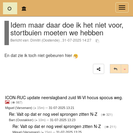
(current)
Toggl
navig
Idem maar daar doe ik het niet voor,
stortbuien moeten we hebben
Bericht van: Dimitri (Oostende) , 31-07-2025 14:27
En dat zie ik toch niet gebeuren hier
Tog
ICON-RUC update neerslagband zuid W-Vl hocus spocus weg.
(
987)
Miguel (Varsenare)
(
15m)
-- 31-07-2025 13:21
Re: Valt op dat er nog veel sprongen zitten N-Z
(
321)
Bart (Oostakker)
(
10m)
-- 31-07-2025 13:23
Re: Valt op dat er nog veel sprongen zitten N-Z
(
211)
Miguel (Varsenare)
(
15m)
-- 31-07-2025 13:25