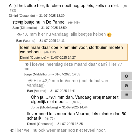
Altijd hetzelfde hier, ik reken nooit nog op iets, zelfs nu niet.
(
192)
Dimitri (Oostende) -- 31-07-2025 13:39
stevig buitje nu in De Panne
(
149)
Sam (Diksmuide) -- 31-07-2025 13:50
1,0 mm hier nu vandaag, alle beetjes helpen
Bart (Veurne) -- 31-07-2025 14:11
Idem maar daar doe ik het niet voor, stortbuien moeten
we hebben
(
112)
Dimitri (Oostende) -- 31-07-2025 14:27
Hoeveel neerslag deze maand daar dan? Hier 77
mm.
Jorge (Middelburg) -- 31-07-2025 14:35
Hier 42,2 mm in Veurne (met de bui van
vandaag)
Bart (Veurne) -- 31-07-2025 14:41
Ohn ja....79,1 mm dan. Vandaag erbij maar telt
eigenlijk niet meer...
(
69)
Jorge (Middelburg) -- 31-07-2025 14:44
Ik vermoed iets meer dan Veurne, iets minder dan 50
schat ik
(
73)
Dimitri (Oostende) -- 31-07-2025 15:25
Hier wel, nu ook weer maar nog niet teveel hoor.