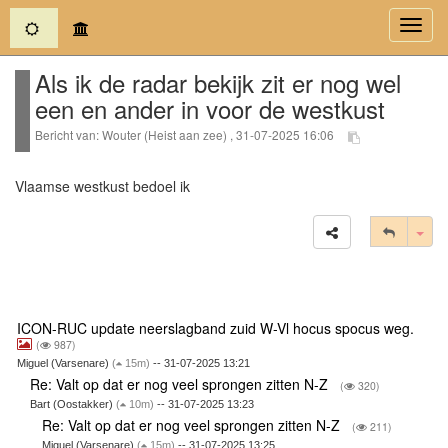
(current)
Toggl
navig
Als ik de radar bekijk zit er nog wel
een en ander in voor de westkust
Bericht van: Wouter (Heist aan zee) , 31-07-2025 16:06
Vlaamse westkust bedoel ik
Tog
ICON-RUC update neerslagband zuid W-Vl hocus spocus weg.
(
987)
Miguel (Varsenare)
(
15m)
-- 31-07-2025 13:21
Re: Valt op dat er nog veel sprongen zitten N-Z
(
320)
Bart (Oostakker)
(
10m)
-- 31-07-2025 13:23
Re: Valt op dat er nog veel sprongen zitten N-Z
(
211)
Miguel (Varsenare)
(
15m)
-- 31-07-2025 13:25