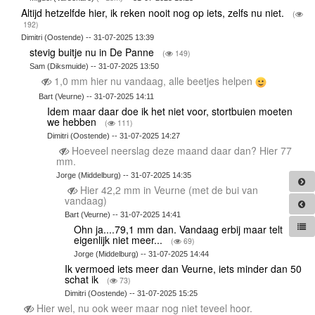
Altijd hetzelfde hier, ik reken nooit nog op iets, zelfs nu niet.
(
192)
Dimitri (Oostende) -- 31-07-2025 13:39
stevig buitje nu in De Panne
(
149)
Sam (Diksmuide) -- 31-07-2025 13:50
1,0 mm hier nu vandaag, alle beetjes helpen
Bart (Veurne) -- 31-07-2025 14:11
Idem maar daar doe ik het niet voor, stortbuien moeten
we hebben
(
111)
Dimitri (Oostende) -- 31-07-2025 14:27
Hoeveel neerslag deze maand daar dan? Hier 77
mm.
Jorge (Middelburg) -- 31-07-2025 14:35
Hier 42,2 mm in Veurne (met de bui van
vandaag)
Bart (Veurne) -- 31-07-2025 14:41
Ohn ja....79,1 mm dan. Vandaag erbij maar telt
eigenlijk niet meer...
(
69)
Jorge (Middelburg) -- 31-07-2025 14:44
Ik vermoed iets meer dan Veurne, iets minder dan 50
schat ik
(
73)
Dimitri (Oostende) -- 31-07-2025 15:25
Hier wel, nu ook weer maar nog niet teveel hoor.