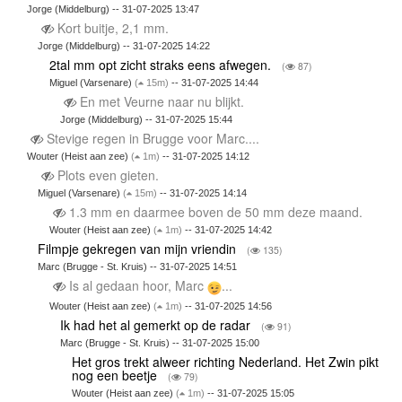
Jorge (Middelburg) -- 31-07-2025 13:47
Kort buitje, 2,1 mm.
Jorge (Middelburg) -- 31-07-2025 14:22
2tal mm opt zicht straks eens afwegen.
(
87)
Miguel (Varsenare)
(
15m)
-- 31-07-2025 14:44
En met Veurne naar nu blijkt.
Jorge (Middelburg) -- 31-07-2025 15:44
Stevige regen in Brugge voor Marc....
Wouter (Heist aan zee)
(
1m)
-- 31-07-2025 14:12
Plots even gieten.
Miguel (Varsenare)
(
15m)
-- 31-07-2025 14:14
1.3 mm en daarmee boven de 50 mm deze maand.
Wouter (Heist aan zee)
(
1m)
-- 31-07-2025 14:42
Filmpje gekregen van mijn vriendin
(
135)
Marc (Brugge - St. Kruis) -- 31-07-2025 14:51
Is al gedaan hoor, Marc
...
Wouter (Heist aan zee)
(
1m)
-- 31-07-2025 14:56
Ik had het al gemerkt op de radar
(
91)
Marc (Brugge - St. Kruis) -- 31-07-2025 15:00
Het gros trekt alweer richting Nederland. Het Zwin pikt
nog een beetje
(
79)
Wouter (Heist aan zee)
(
1m)
-- 31-07-2025 15:05