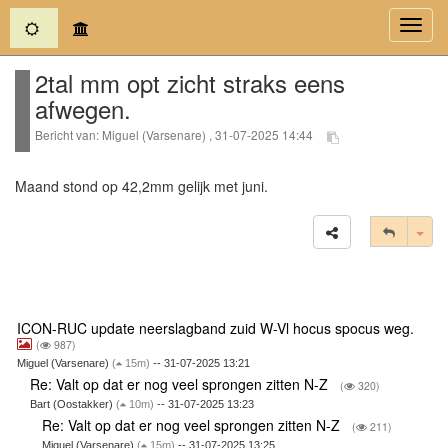
(current)
Toggl
navig
2tal mm opt zicht straks eens
afwegen.
Bericht van: Miguel (Varsenare) , 31-07-2025 14:44
Maand stond op 42,2mm gelijk met juni.
Tog
ICON-RUC update neerslagband zuid W-Vl hocus spocus weg.
(
987)
Miguel (Varsenare)
(
15m)
-- 31-07-2025 13:21
Re: Valt op dat er nog veel sprongen zitten N-Z
(
320)
Bart (Oostakker)
(
10m)
-- 31-07-2025 13:23
Re: Valt op dat er nog veel sprongen zitten N-Z
(
211)
Miguel (Varsenare)
(
15m)
-- 31-07-2025 13:25