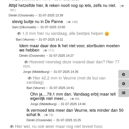
Altijd hetzelfde hier, ik reken nooit nog op iets, zelfs nu niet.
(
191)
Dimitri (Oostende) -- 31-07-2025 13:39
stevig buitje nu in De Panne
(
149)
Sam (Diksmuide) -- 31-07-2025 13:50
1,0 mm hier nu vandaag, alle beetjes helpen
Bart (Veurne) -- 31-07-2025 14:11
Idem maar daar doe ik het niet voor, stortbuien moeten
we hebben
(
111)
Dimitri (Oostende) -- 31-07-2025 14:27
Hoeveel neerslag deze maand daar dan? Hier 77
mm.
Jorge (Middelburg) -- 31-07-2025 14:35
Hier 42,2 mm in Veurne (met de bui van
vandaag)
Bart (Veurne) -- 31-07-2025 14:41
Ohn ja....79,1 mm dan. Vandaag erbij maar telt
eigenlijk niet meer...
(
69)
Jorge (Middelburg) -- 31-07-2025 14:44
Ik vermoed iets meer dan Veurne, iets minder dan 50
schat ik
(
73)
Dimitri (Oostende) -- 31-07-2025 15:25
Hier wel, nu ook weer maar nog niet teveel hoor.