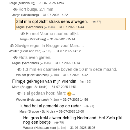
Jorge (Middelburg) -- 31-07-2025 13:47
Kort buitje, 2,1 mm.
Jorge (Middelburg) -- 31-07-2025 14:22
2tal mm opt zicht straks eens afwegen.
(
87)
Miguel (Varsenare)
(
15m)
-- 31-07-2025 14:44
En met Veurne naar nu blijkt.
Jorge (Middelburg) -- 31-07-2025 15:44
Stevige regen in Brugge voor Marc....
Wouter (Heist aan zee)
(
1m)
-- 31-07-2025 14:12
Plots even gieten.
Miguel (Varsenare)
(
15m)
-- 31-07-2025 14:14
1.3 mm en daarmee boven de 50 mm deze maand.
Wouter (Heist aan zee)
(
1m)
-- 31-07-2025 14:42
Filmpje gekregen van mijn vriendin
(
135)
Marc (Brugge - St. Kruis) -- 31-07-2025 14:51
Is al gedaan hoor, Marc
...
Wouter (Heist aan zee)
(
1m)
-- 31-07-2025 14:56
Ik had het al gemerkt op de radar
(
91)
Marc (Brugge - St. Kruis) -- 31-07-2025 15:00
Het gros trekt alweer richting Nederland. Het Zwin pikt
nog een beetje
(
79)
Wouter (Heist aan zee)
(
1m)
-- 31-07-2025 15:05