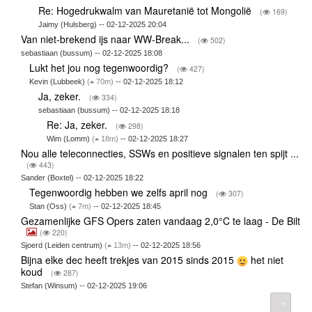
Re: Hogedrukwalm van Mauretanië tot Mongolië
(
169)
Jaimy (Hulsberg) -- 02-12-2025 20:04
Van niet-brekend ijs naar WW-Break...
(
502)
sebastiaan (bussum) -- 02-12-2025 18:08
Lukt het jou nog tegenwoordig?
(
427)
Kevin (Lubbeek)
(
70m)
-- 02-12-2025 18:12
Ja, zeker.
(
334)
sebastiaan (bussum) -- 02-12-2025 18:18
Re: Ja, zeker.
(
298)
Wim (Lomm)
(
18m)
-- 02-12-2025 18:27
Nou alle teleconnecties, SSWs en positieve signalen ten spijt ...
(
443)
Sander (Boxtel) -- 02-12-2025 18:22
Tegenwoordig hebben we zelfs april nog
(
307)
Stan (Oss)
(
7m)
-- 02-12-2025 18:45
Gezamenlijke GFS Opers zaten vandaag 2,0°C te laag - De Bilt
(
220)
Sjoerd (Leiden centrum)
(
13m)
-- 02-12-2025 18:56
Bijna elke dec heeft trekjes van 2015 sinds 2015
het niet
koud
(
287)
Stefan (Winsum) -- 02-12-2025 19:06