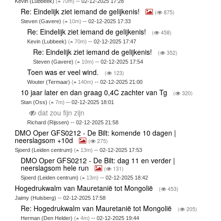
Kevin (Lubbeek)
(
70m)
-- 02-12-2025 17:28
Re: Eindelijk ziet iemand de gelijkenis!
(
875)
Steven (Gavere)
(
10m)
-- 02-12-2025 17:33
Re: Eindelijk ziet iemand de gelijkenis!
(
458)
Kevin (Lubbeek)
(
70m)
-- 02-12-2025 17:47
Re: Eindelijk ziet iemand de gelijkenis!
(
352)
Steven (Gavere)
(
10m)
-- 02-12-2025 17:54
Toen was er veel wind.
(
123)
Wouter (Termaar)
(
140m)
-- 02-12-2025 21:00
10 jaar later en dan graag 0,4C zachter van Tg
(
320)
Stan (Oss)
(
7m)
-- 02-12-2025 18:01
dat zou fijn zijn
Richard (Rijssen) -- 02-12-2025 21:58
DMO Oper GFS0212 - De Bilt: komende 10 dagen |
neerslagsom +10d
(
275)
Sjoerd (Leiden centrum)
(
13m)
-- 02-12-2025 17:53
DMO Oper GFS0212 - De Bilt: dag 11 en verder |
neerslagsom hele run
(
131)
Sjoerd (Leiden centrum)
(
13m)
-- 02-12-2025 18:42
Hogedrukwalm van Mauretanië tot Mongolië
(
453)
Jaimy (Hulsberg) -- 02-12-2025 17:58
Re: Hogedrukwalm van Mauretanië tot Mongolië
(
205)
Herman (Den Helder)
(
4m)
-- 02-12-2025 19:44